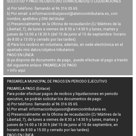
SOLICITUD Y PAGO RECIBOS (NO DOMICILIADOS) O LIQUIDACIONES
a) Por teléfono: llamando al 96 316 05 65.
b) Por email: a
informacionburjassot@atenciontributaria.es
, con
nombre, apellidos y DNI del titular.
c) Presencialmente: en la Oficina de recaudación (C/ Mártires de la
Libertad, 7), de lunes a viernes de 8:30 a 14:30 h y lunes, martes y
jueves de 16:00 a 18:30 h (del 15 de junio al 15 de septiembre: horario
de 8:00 a 15:00 y cerrado por las tardes).
d) Para los recibos en voluntaria, además, en sede electrónica en el
apartado mis datos/objetos tributarios.
PAGO EN LÍNEA:
Si ya dispone de documento de pago, puede efectuar el pago a través
del siguiente enlace:
PASARELA DE PAGO
+ Info
aquí
.
PASSARELA MUNICIPAL DE PAGOS EN PERIODO EJECUTIVO
PASARELA PAGO (Enlace)
Para poder efectuar pagos de
recibos y liquidaciones en periodo
ejecutivo
, se podrán
solicitar los documentos de pago
:
a) Por teléfono: llamando al 96 316 05 65.
b) Por email:
informacionburjassot@atenciontributaria.es
.
c) Presencialmente: en la Oficina de recaudación (C/ Mártires de la
Libertad, 7), de lunes a viernes de 8:30 a 14:30 h y lunes, martes y
jueves de 16:00 a 18:30 h (del 15 de junio al 15 de septiembre, en
horario de 8:00 a 15:00 y cerrado por las tardes).
PAGO EN LÍNEA: