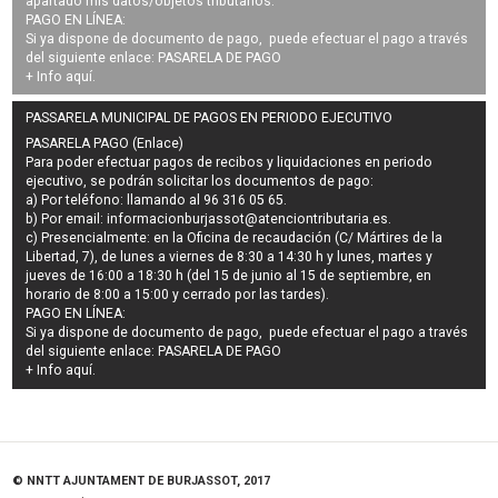
apartado mis datos/objetos tributarios.
PAGO EN LÍNEA:
Si ya dispone de documento de pago, puede efectuar el pago a través
del siguiente enlace:
PASARELA DE PAGO
+ Info
aquí
.
PASSARELA MUNICIPAL DE PAGOS EN PERIODO EJECUTIVO
PASARELA PAGO (Enlace)
Para poder efectuar pagos de
recibos y liquidaciones en periodo
ejecutivo
, se podrán
solicitar los documentos de pago
:
a) Por teléfono: llamando al 96 316 05 65.
b) Por email:
informacionburjassot@atenciontributaria.es
.
c) Presencialmente: en la Oficina de recaudación (C/ Mártires de la
Libertad, 7), de lunes a viernes de 8:30 a 14:30 h y lunes, martes y
jueves de 16:00 a 18:30 h (del 15 de junio al 15 de septiembre, en
horario de 8:00 a 15:00 y cerrado por las tardes).
PAGO EN LÍNEA:
Si ya dispone de documento de pago, puede efectuar el pago a través
del siguiente enlace:
PASARELA DE PAGO
+ Info
aquí
.
© NNTT AJUNTAMENT DE BURJASSOT, 2017