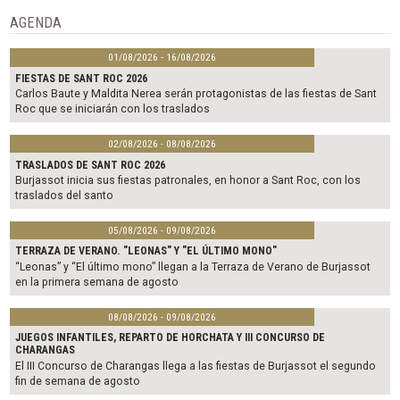
o
r
AGENDA
k
01/08/2026 - 16/08/2026
FIESTAS DE SANT ROC 2026
Carlos Baute y Maldita Nerea serán protagonistas de las fiestas de Sant
Roc que se iniciarán con los traslados
02/08/2026 - 08/08/2026
TRASLADOS DE SANT ROC 2026
Burjassot inicia sus fiestas patronales, en honor a Sant Roc, con los
traslados del santo
05/08/2026 - 09/08/2026
TERRAZA DE VERANO. "LEONAS" Y "EL ÚLTIMO MONO"
“Leonas” y “El último mono” llegan a la Terraza de Verano de Burjassot
en la primera semana de agosto
08/08/2026 - 09/08/2026
JUEGOS INFANTILES, REPARTO DE HORCHATA Y III CONCURSO DE
CHARANGAS
El III Concurso de Charangas llega a las fiestas de Burjassot el segundo
fin de semana de agosto