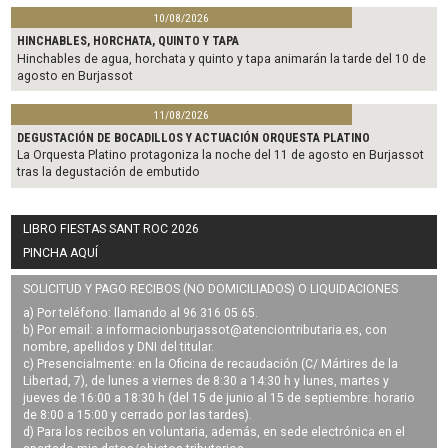
10/08/2026
HINCHABLES, HORCHATA, QUINTO Y TAPA
Hinchables de agua, horchata y quinto y tapa animarán la tarde del 10 de
agosto en Burjassot
11/08/2026
DEGUSTACIÓN DE BOCADILLOS Y ACTUACIÓN ORQUESTA PLATINO
La Orquesta Platino protagoniza la noche del 11 de agosto en Burjassot
tras la degustación de embutido
LIBRO FIESTAS SANT ROC 2026
PINCHA AQUÍ
SOLICITUD Y PAGO RECIBOS (NO DOMICILIADOS) O LIQUIDACIONES
a) Por teléfono: llamando al 96 316 05 65.
b) Por email: a
informacionburjassot@atenciontributaria.es
, con
nombre, apellidos y DNI del titular.
c) Presencialmente: en la Oficina de recaudación (C/ Mártires de la
Libertad, 7), de lunes a viernes de 8:30 a 14:30 h y lunes, martes y
jueves de 16:00 a 18:30 h (del 15 de junio al 15 de septiembre: horario
de 8:00 a 15:00 y cerrado por las tardes).
d) Para los recibos en voluntaria, además, en sede electrónica en el