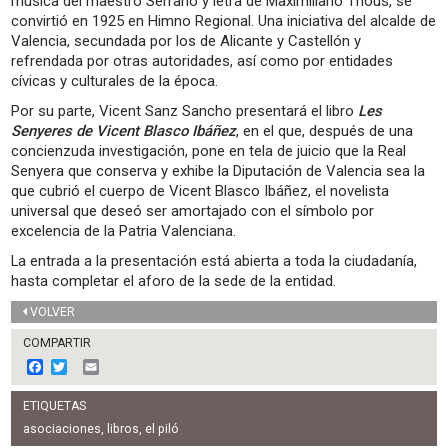
música del maestro Serrano y letra de Maximiliano Thous, se
convirtió en 1925 en Himno Regional. Una iniciativa del alcalde de
Valencia, secundada por los de Alicante y Castellón y
refrendada por otras autoridades, así como por entidades
cívicas y culturales de la época.
Por su parte, Vicent Sanz Sancho presentará el libro
Les
Senyeres de Vicent Blasco Ibáñez
, en el que, después de una
concienzuda investigación, pone en tela de juicio que la Real
Senyera que conserva y exhibe la Diputación de Valencia sea la
que cubrió el cuerpo de Vicent Blasco Ibáñez, el novelista
universal que deseó ser amortajado con el símbolo por
excelencia de la Patria Valenciana.
La entrada a la presentación está abierta a toda la ciudadanía,
hasta completar el aforo de la sede de la entidad.
VOLVER
COMPARTIR
F
T
E
a
w
m
c
i
a
ETIQUETAS
e
t
i
b
t
l
asociaciones
,
libros
,
el piló
o
e