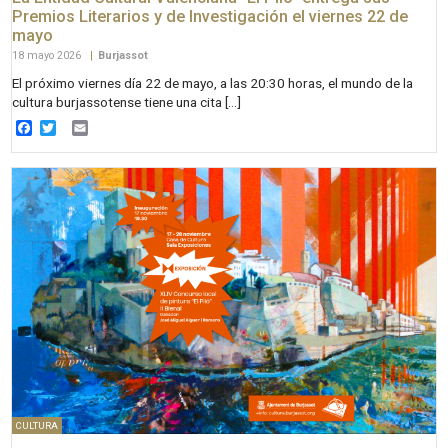
Premios Literarios y de Investigación el viernes 22 de
mayo
18 mayo 2026
|
Burjassot
El próximo viernes día 22 de mayo, a las 20:30 horas, el mundo de la
cultura burjassotense tiene una cita […]
Facebook
Twitter
Email
CULTURA