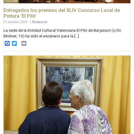
CULTURA
Entregados los premios del XLIV Concurso Local de
Pintura ‘El Piló’
21 octubre 2024
|
Burjassot
La sede de la Entidad Cultural Valenciana El Piló de Burjassot (c/Dr.
Moliner, 10) ha sido el escenario para la […]
Facebook
Twitter
Email
CULTURA