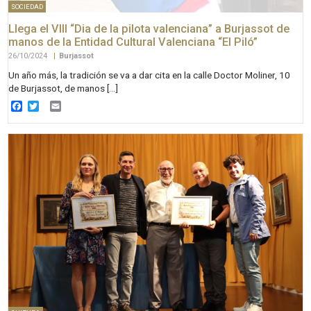
SOCIEDAD
Llega el VIII “Dia de la pilota valenciana” a Burjassot de
manos de la Entidad Cultural Valenciana “El Piló”
26/10/2024
|
Burjassot
Un año más, la tradición se va a dar cita en la calle Doctor Moliner, 10
de Burjassot, de manos […]
Facebook
Twitter
Email