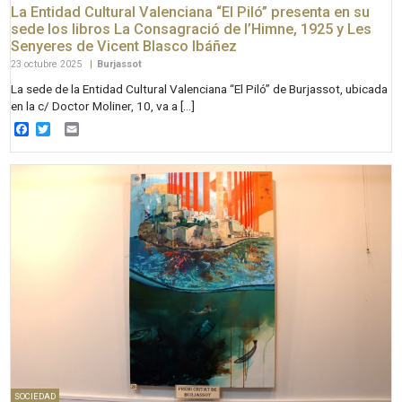
La Entidad Cultural Valenciana “El Piló” presenta en su
sede los libros La Consagració de l’Himne, 1925 y Les
Senyeres de Vicent Blasco Ibáñez
23 octubre 2025
|
Burjassot
La sede de la Entidad Cultural Valenciana “El Piló” de Burjassot, ubicada
en la c/ Doctor Moliner, 10, va a […]
Facebook
Twitter
Email
SOCIEDAD