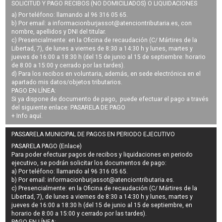
SOLICITUD Y PAGO RECIBOS (NO DOMICILIADOS) O LIQUIDACIONES
a) Por teléfono: llamando al 96 316 05 65.
b) Por email: a
informacionburjassot@atenciontributaria.es
, con
nombre, apellidos y DNI del titular.
c) Presencialmente: en la Oficina de recaudación (C/ Mártires de la
Libertad, 7), de lunes a viernes de 8:30 a 14:30 h y lunes, martes y
jueves de 16:00 a 18:30 h (del 15 de junio al 15 de septiembre: horario
de 8:00 a 15:00 y cerrado por las tardes).
d) Para los recibos en voluntaria, además, en sede electrónica en el
apartado mis datos/objetos tributarios.
PAGO EN LÍNEA:
Si ya dispone de documento de pago, puede efectuar el pago a través
del siguiente enlace:
PASARELA DE PAGO
+ Info
aquí
.
PASSARELA MUNICIPAL DE PAGOS EN PERIODO EJECUTIVO
PASARELA PAGO (Enlace)
Para poder efectuar pagos de
recibos y liquidaciones en periodo
ejecutivo
, se podrán
solicitar los documentos de pago
:
a) Por teléfono: llamando al 96 316 05 65.
b) Por email:
informacionburjassot@atenciontributaria.es
.
c) Presencialmente: en la Oficina de recaudación (C/ Mártires de la
Libertad, 7), de lunes a viernes de 8:30 a 14:30 h y lunes, martes y
jueves de 16:00 a 18:30 h (del 15 de junio al 15 de septiembre, en
horario de 8:00 a 15:00 y cerrado por las tardes).
PAGO EN LÍNEA: