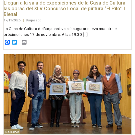
Llegan a la sala de exposiciones de la Casa de Cultura
las obras del XLV Concurso Local de pintura “El Piló”. II
Bienal
17/11/2025
|
Burjassot
La Casa de Cultura de Burjassot va a inaugurar nueva muestra el
próximo lunes 17 de noviembre. A las 19.30 […]
Facebook
Twitter
Email
SOCIEDAD