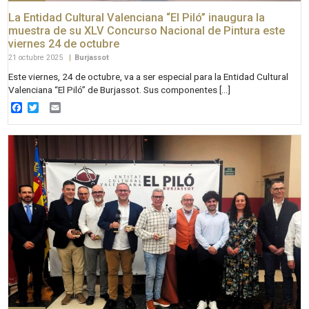
La Entidad Cultural Valenciana “El Piló” inaugura la
muestra de su XLV Concurso Nacional de Pintura este
viernes 24 de octubre
21 octubre 2025
|
Burjassot
Este viernes, 24 de octubre, va a ser especial para la Entidad Cultural
Valenciana “El Piló” de Burjassot. Sus componentes […]
Facebook
Twitter
Email