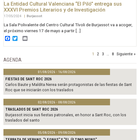
La Entidad Cultural Valenciana “El Piló” entrega sus
XXXVI Premios Literarios y de Investigación
17/05/2024
|
Burjassot
La Sala Polivalente del Centro Cultural Tívoli de Burjassot va a acoger,
el próximo viernes 17 de mayo a partir […]
Facebook
Twitter
Email
1
2
3
…
8
Siguiente »
AGENDA
01/08/2026 - 16/08/2026
FIESTAS DE SANT ROC 2026
Carlos Baute y Maldita Nerea serán protagonistas de las fiestas de Sant
Roc que se iniciarán con los traslados
02/08/2026 - 08/08/2026
TRASLADOS DE SANT ROC 2026
Burjassot inicia sus fiestas patronales, en honor a Sant Roc, con los
traslados del santo
05/08/2026 - 09/08/2026
TERRAZA DE VERANO. "LEONAS" Y "EL ÚLTIMO MONO"