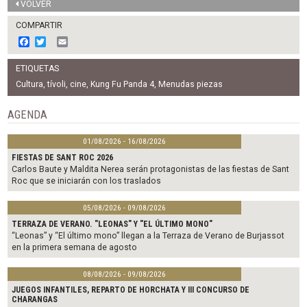
VOLVER
COMPARTIR
F
T
E
a
w
m
c
i
a
ETIQUETAS
e
t
i
b
t
l
Cultura
,
tívoli
,
cine
,
Kung Fu Panda 4
,
Menudas piezas
o
e
o
r
AGENDA
k
01/08/2026 - 16/08/2026
FIESTAS DE SANT ROC 2026
Carlos Baute y Maldita Nerea serán protagonistas de las fiestas de Sant
Roc que se iniciarán con los traslados
05/08/2026 - 09/08/2026
TERRAZA DE VERANO. "LEONAS" Y "EL ÚLTIMO MONO"
“Leonas” y “El último mono” llegan a la Terraza de Verano de Burjassot
en la primera semana de agosto
08/08/2026 - 09/08/2026
JUEGOS INFANTILES, REPARTO DE HORCHATA Y III CONCURSO DE
CHARANGAS