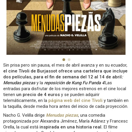
Sin prisa pero sin pausa, el mes de abril avanza y en su ecuador,
el cine Tívoli de Burjassot ofrece una cartelera que incluye
dos películas, para el fin de semana del 12 al 14 de abril
:
Menudas piezas
y la
reposición de Kung Fu Panda 4
.Las
entradas para disfrutar de los mejores estrenos en el cine local
tienen
un precio de 4 euros
y se pueden adquirir
telemáticamente, en la
página web del cine Tívoli
y también en
la taquilla, desde media hora antes del inicio de cada proyección.
Nacho G. Velilla dirige
Menudas piezas
, una comedia
protagonizada por Alexandra Jiménez, María Adánez y Francesc
Orella, la cual está
inspirada en una historia real.
El filme