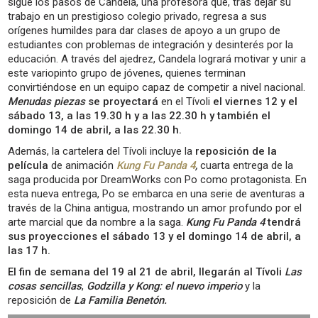
sigue los pasos de Candela, una profesora que, tras dejar su
trabajo en un prestigioso colegio privado, regresa a sus
orígenes humildes para dar clases de apoyo a un grupo de
estudiantes con problemas de integración y desinterés por la
educación. A través del ajedrez, Candela logrará motivar y unir a
este variopinto grupo de jóvenes, quienes terminan
convirtiéndose en un equipo capaz de competir a nivel nacional.
Menudas piezas
se proyectará
en el Tívoli
el viernes 12 y el
sábado 13, a las 19.30 h y a las 22.30 h y también el
domingo 14 de abril, a las 22.30 h.
Además, la cartelera del Tívoli incluye la
reposición de la
película
de animación
Kung Fu Panda 4
,
cuarta entrega de la
saga producida por DreamWorks con Po como protagonista. En
esta nueva entrega, Po se embarca en una serie de aventuras a
través de la China antigua, mostrando un amor profundo por el
arte marcial que da nombre a la saga.
Kung Fu Panda 4
tendrá
sus proyecciones el sábado 13 y el domingo 14 de abril, a
las 17 h.
El fin de semana del 19 al 21 de abril, llegarán al Tívoli
Las
cosas sencillas
,
Godzilla y Kong: el nuevo imperio
y la
reposición de
La Familia Benetón.