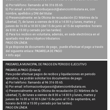
a) Por teléfono: llamando al 96 316 05 65.
b) Por email: a
informacionburjassot@atenciontributaria.es
, con
nombre, apellidos y DNI del titular.
c) Presencialmente: en la Oficina de recaudación (C/ Mártires de la
Libertad, 7), de lunes a viernes de 8:30 a 14:30 h y lunes, martes y
jueves de 16:00 a 18:30 h (del 15 de junio al 15 de septiembre: horario
de 8:00 a 15:00 y cerrado por las tardes).
d) Para los recibos en voluntaria, además, en sede electrónica en el
apartado mis datos/objetos tributarios.
PAGO EN LÍNEA:
Si ya dispone de documento de pago, puede efectuar el pago a través
del siguiente enlace:
PASARELA DE PAGO
+ Info
aquí
.
PASSARELA MUNICIPAL DE PAGOS EN PERIODO EJECUTIVO
PASARELA PAGO (Enlace)
Para poder efectuar pagos de
recibos y liquidaciones en periodo
ejecutivo
, se podrán
solicitar los documentos de pago
:
a) Por teléfono: llamando al 96 316 05 65.
b) Por email:
informacionburjassot@atenciontributaria.es
.
c) Presencialmente: en la Oficina de recaudación (C/ Mártires de la
Libertad, 7), de lunes a viernes de 8:30 a 14:30 h y lunes, martes y
jueves de 16:00 a 18:30 h (del 15 de junio al 15 de septiembre, en
horario de 8:00 a 15:00 y cerrado por las tardes).
PAGO EN LÍNEA: