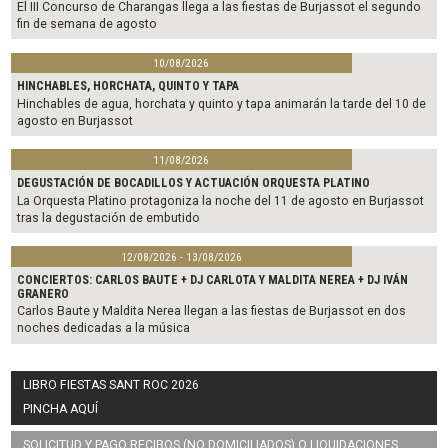
El III Concurso de Charangas llega a las fiestas de Burjassot el segundo
fin de semana de agosto
10/08/2026
HINCHABLES, HORCHATA, QUINTO Y TAPA
Hinchables de agua, horchata y quinto y tapa animarán la tarde del 10 de
agosto en Burjassot
11/08/2026
DEGUSTACIÓN DE BOCADILLOS Y ACTUACIÓN ORQUESTA PLATINO
La Orquesta Platino protagoniza la noche del 11 de agosto en Burjassot
tras la degustación de embutido
12/08/2026 - 13/08/2026
CONCIERTOS: CARLOS BAUTE + DJ CARLOTA Y MALDITA NEREA + DJ IVÁN
GRANERO
Carlos Baute y Maldita Nerea llegan a las fiestas de Burjassot en dos
noches dedicadas a la música
LIBRO FIESTAS SANT ROC 2026
PINCHA AQUÍ
SOLICITUD Y PAGO RECIBOS (NO DOMICILIADOS) O LIQUIDACIONES