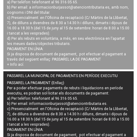
a) Per telèfon: telefonant al 96 316 05 65.
b) Per email: a
informacionburjassot@atenciontributaria.es
, amb nom,
cognoms i DNI del titular.
c) Presencialment: en l'Oficina de recaptació (C/ Màrtirs de la Llibertat,
7), de dilluns a divendres de 8.30 a 14.30 h i dilluns, dimarts i dijous de
16.00 a 18.30 h (del 15 de juny al 15 de setembre: horari de 8.00 a 15.00
i tancat a les vesprades).
d) Per als rebuts en voluntària, a més, en seu electrònica en l'apartat
les meues dades/objectes tributaris.
PAGAMENT EN LÍNIA:
Si ja disposa de document de pagament, pot efectuar el pagament a
través del següent enllaç:
PASSAREL·LA DE PAGAMENT
+ Info
ací
.
PASSAREL·LA MUNICIPAL DE PAGAMENTS EN PERÍODE EXECUTIU
PASSAREL·LA PAGAMENT (Enllaç)
Per a poder efectuar pagaments de
rebuts i liquidacions en període
executiu
, es podran
sol·licitar els documents de pagament
:
a) Per telèfon: telefonant al 96 316 05 65.
b) Per email:
informacionburjassot@atenciontributaria.es
.
c) Presencialment: en l'Oficina de recaptació (C/ Màrtirs de la Llibertat,
7), de dilluns a divendres de 8.30 a 14.30 h i dilluns, dimarts i dijous de
16.00 a 18.30 h (del 15 de juny al 15 de setembre: horari de 8.00 a 15.00
i tancat a les vesprades).
PAGAMENT EN LÍNIA:
Si ja disposa de document de pagament, pot efectuar el pagament a