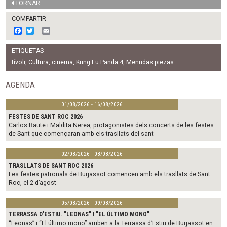
TORNAR
COMPARTIR
F
T
E
a
w
m
c
i
a
ETIQUETAS
e
t
i
b
t
l
tívoli
,
Cultura
,
cinema
,
Kung Fu Panda 4
,
Menudas piezas
o
e
o
r
AGENDA
k
01/08/2026 - 16/08/2026
FESTES DE SANT ROC 2026
Carlos Baute i Maldita Nerea, protagonistes dels concerts de les festes
de Sant que començaran amb els trasllats del sant
02/08/2026 - 08/08/2026
TRASLLATS DE SANT ROC 2026
Les festes patronals de Burjassot comencen amb els trasllats de Sant
Roc, el 2 d’agost
05/08/2026 - 09/08/2026
TERRASSA D'ESTIU. "LEONAS" I "EL ÚLTIMO MONO"
“Leonas” i “El último mono” arriben a la Terrassa d’Estiu de Burjassot en