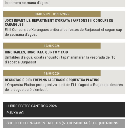
la primera setmana d’agost
08/08/2026 - 09/08/2026
JOCS INFANTILS, REPARTIMENT D'ORXATA I FARTONS I III CONCURS DE
XARANGUES
El III Concurs de Xarangues arriba a les festes de Burjassot el segon cap
de setmana d’agost
10/08/2026
HINCHABLES, HORCHATA, QUINTO Y TAPA
Unflables d’aigua, orxata i “quinto i tapa” animaran la vesprada del 10
d’agost a Burjassot
11/08/2026
DEGUSTACIÓ D'ENTREPANS I ACTUACIÓ ORQUESTRA PLATINO
L’Orquestra Platino protagonitza la nit de l’11 d’agost a Burjassot després
de la degustació d’embotit
LLIBRE FESTES SANT ROC 2026
PUNXA ACÍ
SOL·LICITUD I PAGAMENT REBUTS (NO DOMICILIATS) O LIQUIDACIONS