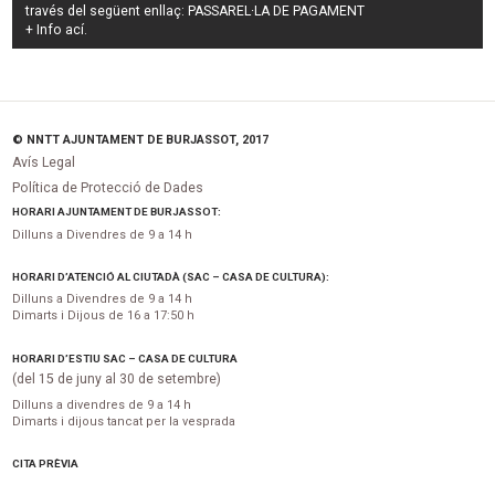
través del següent enllaç:
PASSAREL·LA DE PAGAMENT
+ Info
ací
.
© NNTT AJUNTAMENT DE BURJASSOT, 2017
Avís Legal
Política de Protecció de Dades
HORARI AJUNTAMENT DE BURJASSOT:
Dilluns a Divendres de 9 a 14 h
HORARI D’ATENCIÓ AL CIUTADÀ (SAC – CASA DE CULTURA):
Dilluns a Divendres de 9 a 14 h
Dimarts i Dijous de 16 a 17:50 h
HORARI D’ESTIU SAC – CASA DE CULTURA
(del 15 de juny al 30 de setembre)
Dilluns a divendres de 9 a 14 h
Dimarts i dijous tancat per la vesprada
CITA PRÈVIA