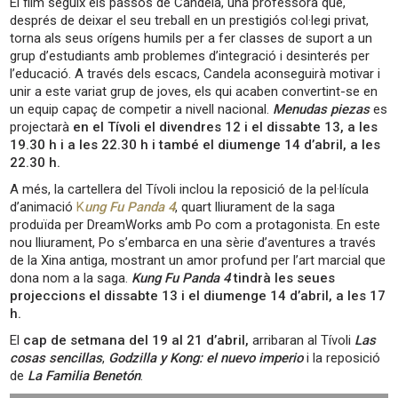
El film seguix els passos de Candela, una professora que,
després de deixar el seu treball en un prestigiós col·legi privat,
torna als seus orígens humils per a fer classes de suport a un
grup d’estudiants amb problemes d’integració i desinterés per
l’educació. A través dels escacs, Candela aconseguirà motivar i
unir a este variat grup de joves, els qui acaben convertint-se en
un equip capaç de competir a nivell nacional.
Menudas piezas
es
projectarà
en el Tívoli el divendres 12 i el dissabte 13, a les
19.30 h i a les 22.30 h i també el diumenge 14 d’abril, a les
22.30 h.
A més, la cartellera del Tívoli inclou la reposició de la pel·lícula
d’animació
K
ung Fu Panda 4
, quart lliurament de la saga
produïda per DreamWorks amb Po com a protagonista. En este
nou lliurament, Po s’embarca en una sèrie d’aventures a través
de la Xina antiga, mostrant un amor profund per l’art marcial que
dona nom a la saga.
Kung Fu Panda 4
tindrà les seues
projeccions el dissabte 13 i el diumenge 14 d’abril, a les 17
h.
El
cap de setmana del 19 al 21 d’abril,
arribaran al Tívoli
Las
cosas sencillas
,
Godzilla y Kong: el nuevo imperio
i la reposició
de
La Familia Benetón
.