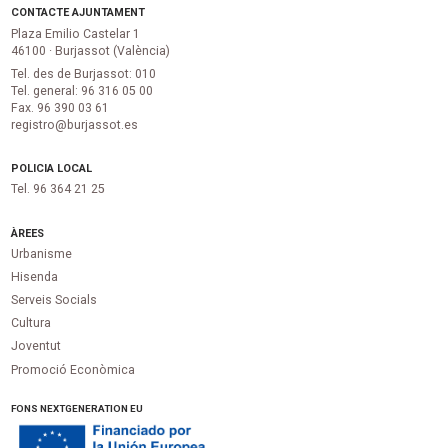
CONTACTE AJUNTAMENT
Plaza Emilio Castelar 1
46100 · Burjassot (València)
Tel. des de Burjassot: 010
Tel. general: 96 316 05 00
Fax. 96 390 03 61
registro@burjassot.es
POLICIA LOCAL
Tel. 96 364 21 25
ÀREES
Urbanisme
Hisenda
Serveis Socials
Cultura
Joventut
Promoció Econòmica
FONS NEXTGENERATION EU