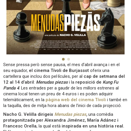
Sense pressa però sense pausa, el mes d’abril avança i en el
seu equador,
el cinema Tívoli de Burjassot
oferix una
cartellera que inclou dos pel·lícules, per al
cap de setmana del
12 al 14 d’abril
:
Menudas piezas
i la
reposició de
Kung Fu
Panda 4
. Les entrades per a gaudir de les millors estrenes al
cinema local tenen un preu de 4 euros i es poden adquirir
telemàticament, en la
pàgina web del cinema Tívoli
i també en
la taquilla, des de mitja hora abans de l’inici de cada projecció.
Nacho G. Velilla dirigeix
Menudas piezas
,
una comèdia
protagonitzada per Alexandra Jiménez, María Adánez i
Francesc Orella
, la qual està
inspirada en una història real.