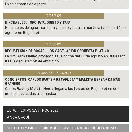
fin de semana de agosto
10/08/2026
HINCHABLES, HORCHATA, QUINTO Y TAPA
Hinchables de agua, horchata y quinto y tapa animarán la tarde del 10 de
agosto en Burjassot
11/08/2026
DEGUSTACIÓN DE BOCADILLOS Y ACTUACIÓN ORQUESTA PLATINO
La Orquesta Platino protagoniza la noche del 11 de agosto en Burjassot
tras la degustación de embutido
12/08/2026 - 13/08/2026
CONCIERTOS: CARLOS BAUTE + DJ CARLOTA Y MALDITA NEREA + DJ IVÁN
GRANERO
Carlos Baute y Maldita Nerea llegan a las fiestas de Burjassot en dos
noches dedicadas a la música
LIBRO FIESTAS SANT ROC 2026
PINCHA AQUÍ
SOLICITUD Y PAGO RECIBOS (NO DOMICILIADOS) O LIQUIDACIONES