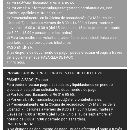
a) Por teléfono: llamando al 96 316 05 65.
b) Por email: a
informacionburjassot@atenciontributaria.es
, con
nombre, apellidos y DNI del titular.
c) Presencialmente: en la Oficina de recaudación (C/ Mártires de la
Libertad, 7), de lunes a viernes de 8:30 a 14:30 h y lunes, martes y
jueves de 16:00 a 18:30 h (del 15 de junio al 15 de septiembre: horario
de 8:00 a 15:00 y cerrado por las tardes).
d) Para los recibos en voluntaria, además, en sede electrónica en el
apartado mis datos/objetos tributarios.
PAGO EN LÍNEA:
Si ya dispone de documento de pago, puede efectuar el pago a través
del siguiente enlace:
PASARELA DE PAGO
+ Info
aquí
.
PASSARELA MUNICIPAL DE PAGOS EN PERIODO EJECUTIVO
PASARELA PAGO (Enlace)
Para poder efectuar pagos de
recibos y liquidaciones en periodo
ejecutivo
, se podrán
solicitar los documentos de pago
:
a) Por teléfono: llamando al 96 316 05 65.
b) Por email:
informacionburjassot@atenciontributaria.es
.
c) Presencialmente: en la Oficina de recaudación (C/ Mártires de la
Libertad, 7), de lunes a viernes de 8:30 a 14:30 h y lunes, martes y
jueves de 16:00 a 18:30 h (del 15 de junio al 15 de septiembre, en
horario de 8:00 a 15:00 y cerrado por las tardes).
PAGO EN LÍNEA:
Si ya dispone de documento de pago, puede efectuar el pago a través