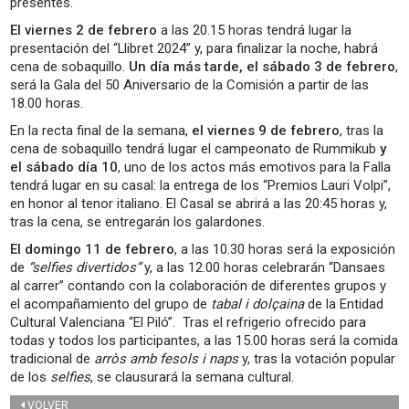
presentes.
El viernes 2 de febrero
a las 20.15 horas tendrá lugar la
presentación del “Llibret 2024” y, para finalizar la noche, habrá
cena de sobaquillo.
Un día más tarde, el sábado 3 de febrero
,
será la Gala del 50 Aniversario de la Comisión a partir de las
18.00 horas.
En la recta final de la semana,
el viernes 9 de febrero
, tras la
cena de sobaquillo tendrá lugar el campeonato de Rummikub
y
el sábado día 10
, uno de los actos más emotivos para la Falla
tendrá lugar en su casal: la entrega de los “Premios Lauri Volpi”,
en honor al tenor italiano. El Casal se abrirá a las 20:45 horas y,
tras la cena, se entregarán los galardones.
El domingo 11 de febrero
, a las 10.30 horas será la exposición
de
“selfies divertidos”
y, a las 12.00 horas celebrarán “Dansaes
al carrer” contando con la colaboración de diferentes grupos y
el acompañamiento del grupo de
tabal i dolçaina
de la Entidad
Cultural Valenciana “El Piló”. Tras el refrigerio ofrecido para
todas y todos los participantes, a las 15.00 horas será la comida
tradicional de
arròs amb fesols i naps
y, tras la votación popular
de los
selfies
, se clausurará la semana cultural.
VOLVER