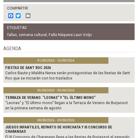
COMPARTIR
F
T
E
a
w
m
c
i
a
ETIQUETAS
e
t
i
b
t
l
fallas
,
semana cultural
,
Falla Náquera Lauri Volpi
o
e
o
r
AGENDA
k
01/08/2026 - 16/08/2026
FIESTAS DE SANT ROC 2026
Carlos Baute y Maldita Nerea serán protagonistas de las fiestas de Sant
Roc que se iniciarán con los traslados
05/08/2026 - 09/08/2026
TERRAZA DE VERANO. "LEONAS" Y "EL ÚLTIMO MONO"
“Leonas” y “El último mono” llegan a la Terraza de Verano de Burjassot
en la primera semana de agosto
08/08/2026 - 09/08/2026
JUEGOS INFANTILES, REPARTO DE HORCHATA Y III CONCURSO DE
CHARANGAS
El III Concurso de Charangas llega a las fiestas de Burjassot el segundo