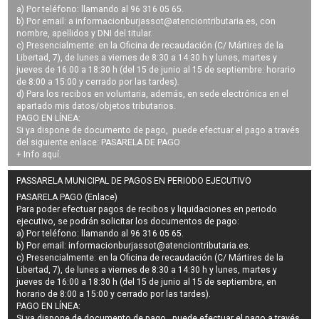
a) Por teléfono: llamando al 96 316 05 65.
b) Por email: a
informacionburjassot@atenciontributaria.es
, con
nombre, apellidos y DNI del titular.
c) Presencialmente: en la Oficina de recaudación (C/ Mártires de la
Libertad, 7), de lunes a viernes de 8:30 a 14:30 h y lunes, martes y
jueves de 16:00 a 18:30 h (del 15 de junio al 15 de septiembre: horario
de 8:00 a 15:00 y cerrado por las tardes).
d) Para los recibos en voluntaria, además, en sede electrónica en el
apartado mis datos/objetos tributarios.
PAGO EN LÍNEA:
Si ya dispone de documento de pago, puede efectuar el pago a través
del siguiente enlace:
PASARELA DE PAGO
+ Info
aquí
.
PASSARELA MUNICIPAL DE PAGOS EN PERIODO EJECUTIVO
PASARELA PAGO (Enlace)
Para poder efectuar pagos de
recibos y liquidaciones en periodo
ejecutivo
, se podrán
solicitar los documentos de pago
:
a) Por teléfono: llamando al 96 316 05 65.
b) Por email:
informacionburjassot@atenciontributaria.es
.
c) Presencialmente: en la Oficina de recaudación (C/ Mártires de la
Libertad, 7), de lunes a viernes de 8:30 a 14:30 h y lunes, martes y
jueves de 16:00 a 18:30 h (del 15 de junio al 15 de septiembre, en
horario de 8:00 a 15:00 y cerrado por las tardes).
PAGO EN LÍNEA:
Si ya dispone de documento de pago, puede efectuar el pago a través