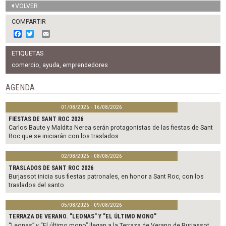
VOLVER
COMPARTIR
F
T
E
a
w
m
c
i
a
ETIQUETAS
e
t
i
b
t
l
comercio
,
ayuda
,
emprendedores
o
e
o
r
AGENDA
k
01/08/2026 - 16/08/2026
FIESTAS DE SANT ROC 2026
Carlos Baute y Maldita Nerea serán protagonistas de las fiestas de Sant
Roc que se iniciarán con los traslados
02/08/2026 - 08/08/2026
TRASLADOS DE SANT ROC 2026
Burjassot inicia sus fiestas patronales, en honor a Sant Roc, con los
traslados del santo
05/08/2026 - 09/08/2026
TERRAZA DE VERANO. "LEONAS" Y "EL ÚLTIMO MONO"
“Leonas” y “El último mono” llegan a la Terraza de Verano de Burjassot