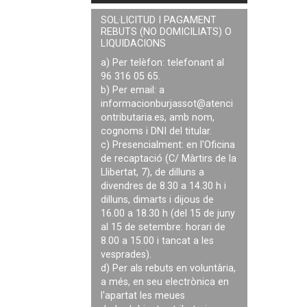
SOL·LICITUD I PAGAMENT
REBUTS (NO DOMICILIATS) O
LIQUIDACIONS
a) Per telèfon: telefonant al
96 316 05 65.
b) Per email: a
informacionburjassot@atenci
ontributaria.es
, amb nom,
cognoms i DNI del titular.
c) Presencialment: en l'Oficina
de recaptació (C/ Màrtirs de la
Llibertat, 7), de dilluns a
divendres de 8.30 a 14.30 h i
dilluns, dimarts i dijous de
16.00 a 18.30 h (del 15 de juny
al 15 de setembre: horari de
8.00 a 15.00 i tancat a les
vesprades).
d) Per als rebuts en voluntària,
a més, en seu electrònica en
l'apartat les meues