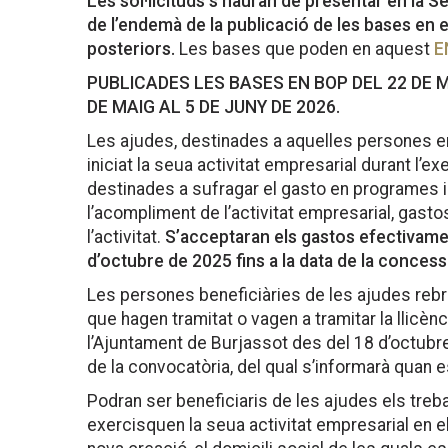
Les sol·licituds s’hauran de presentar en la S
de l’endemà de la publicació de les bases en el
posteriors.
Les bases que poden en aquest
E
PUBLICADES LES BASES EN BOP DEL 22 DE M
DE MAIG AL 5 DE JUNY DE 2026.
Les ajudes, destinades a aquelles persones 
iniciat la seua activitat empresarial durant l’e
destinades a sufragar el gasto en programes in
l’acompliment de l’activitat empresarial, gasto
l’activitat.
S’acceptaran els gastos efectivamen
d’octubre de 2025 fins a la data de la concessi
Les persones beneficiàries de les ajudes reb
que hagen tramitat o vagen a tramitar la llicènc
l’Ajuntament de Burjassot des del 18 d’octubre 
de la convocatòria, del qual s’informarà quan e
Podran ser beneficiaris de les ajudes els treb
exercisquen la seua activitat empresarial en e