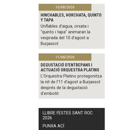
10/08/2026
HINCHABLES, HORCHATA, QUINTO
Y TAPA
Unflables d’aigua, orxata i
“quinto i tapa” animaran la
vesprada del 10 d’agost a
Burjassot
11/08/2026
DEGUSTACIÓ D'ENTREPANS I
ACTUACIÓ ORQUESTRA PLATINO
L’Orquestra Platino protagonitza
la nit de l’11 d’agost a Burjassot
després de la degustació
d’embotit
LLIBRE FESTES SANT ROC
2026
PUNXA ACÍ