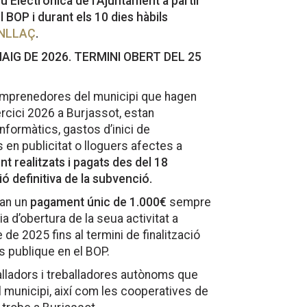
eu Electrònica de l’Ajuntament a partir
 BOP i durant els 10 dies hàbils
NLLAÇ
.
AIG DE 2026. TERMINI OBERT DEL 25
emprenedores del municipi que hagen
xercici 2026 a Burjassot, estan
formàtics, gastos d’inici de
s en publicitat o lloguers afectes a
t realitzats i pagats des del 18
ó definitiva de la subvenció.
ran un
pagament únic de 1.000€
sempre
ia d’obertura de la seua activitat a
de 2025 fins al termini de finalització
s publique en el BOP.
alladors i treballadores autònoms que
l municipi, així com les cooperatives de