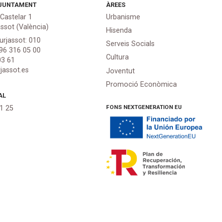
JUNTAMENT
ÀREES
 Castelar 1
Urbanisme
assot (València)
Hisenda
urjassot: 010
Serveis Socials
 96 316 05 00
Cultura
03 61
jassot.es
Joventut
Promoció Econòmica
AL
FONS NEXTGENERATION EU
21 25