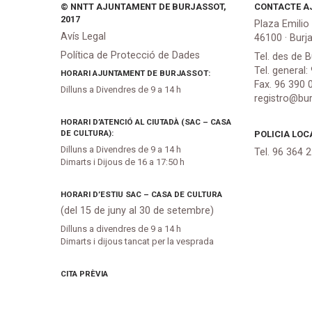
© NNTT AJUNTAMENT DE BURJASSOT,
CONTACTE A
2017
Plaza Emilio
Avís Legal
46100 · Burj
Política de Protecció de Dades
Tel. des de B
Tel. general:
HORARI AJUNTAMENT DE BURJASSOT:
Fax. 96 390 
Dilluns a Divendres de 9 a 14 h
registro@bur
HORARI D’ATENCIÓ AL CIUTADÀ (SAC – CASA
DE CULTURA):
POLICIA LOC
Dilluns a Divendres de 9 a 14 h
Tel. 96 364 
Dimarts i Dijous de 16 a 17:50 h
HORARI D’ESTIU SAC – CASA DE CULTURA
(del 15 de juny al 30 de setembre)
Dilluns a divendres de 9 a 14 h
Dimarts i dijous tancat per la vesprada
CITA PRÈVIA