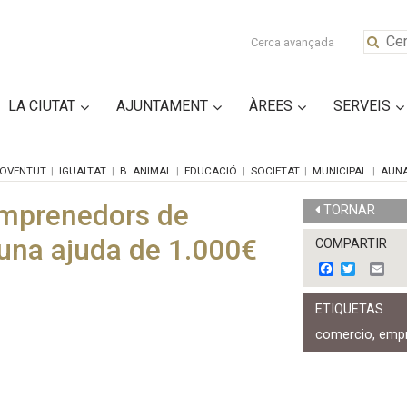
Cerca avançada
LA CIUTAT
AJUNTAMENT
ÀREES
SERVEIS
OVENTUT
IGUALTAT
B. ANIMAL
EDUCACIÓ
SOCIETAT
MUNICIPAL
AUN
emprenedors de
TORNAR
 una ajuda de 1.000€
COMPARTIR
F
T
E
a
w
m
c
i
a
ETIQUETAS
e
t
i
b
t
l
comercio
,
emp
o
e
o
r
k