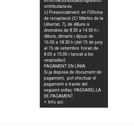
informacionburjassot@atenci
ontributaria.es
.
c) Presencialment: en l'Oficina
de recaptació (C/ Màrtirs de la
Llibertat, 7), de dilluns a
divendres de 8.30 a 14.30 h i
dilluns, dimarts i dijous de
16.00 a 18.30 h (del 15 de juny
al 15 de setembre: horari de
8.00 a 15.00 i tancat a les
vesprades).
PAGAMENT EN LÍNIA:
Si ja disposa de document de
pagament, pot efectuar el
pagament a través del
següent enllaç:
PASSAREL·LA
DE PAGAMENT
+ Info
ací
.