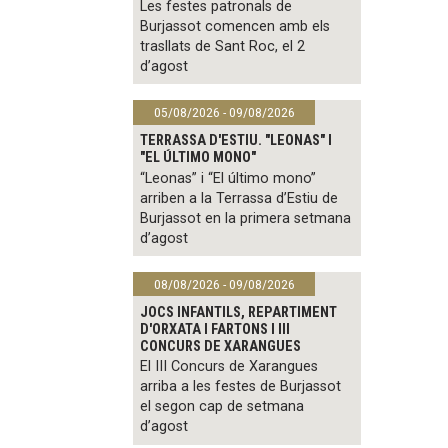
Les festes patronals de
Burjassot comencen amb els
trasllats de Sant Roc, el 2
d’agost
05/08/2026 - 09/08/2026
TERRASSA D'ESTIU. "LEONAS" I
"EL ÚLTIMO MONO"
“Leonas” i “El último mono”
arriben a la Terrassa d’Estiu de
Burjassot en la primera setmana
d’agost
08/08/2026 - 09/08/2026
JOCS INFANTILS, REPARTIMENT
D'ORXATA I FARTONS I III
CONCURS DE XARANGUES
El III Concurs de Xarangues
arriba a les festes de Burjassot
el segon cap de setmana
d’agost