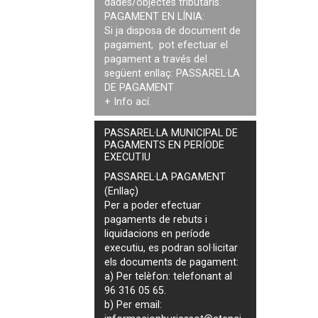
dades/objectes tributaris.
PAGAMENT EN LÍNIA:
Si ja disposa de document de
pagament, pot efectuar el
pagament a través del
següent enllaç:
PASSAREL·LA
DE PAGAMENT
+ Info
ací
.
PASSAREL·LA MUNICIPAL DE
PAGAMENTS EN PERÍODE
EXECUTIU
PASSAREL·LA PAGAMENT
(Enllaç)
Per a poder efectuar
pagaments de
rebuts i
liquidacions en període
executiu
, es podran
sol·licitar
els documents de pagament
:
a) Per telèfon: telefonant al
96 316 05 65.
b) Per email: