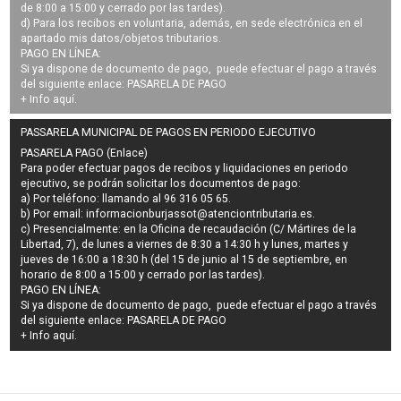
de 8:00 a 15:00 y cerrado por las tardes).
d) Para los recibos en voluntaria, además, en sede electrónica en el
apartado mis datos/objetos tributarios.
PAGO EN LÍNEA:
Si ya dispone de documento de pago, puede efectuar el pago a través
del siguiente enlace:
PASARELA DE PAGO
+ Info
aquí
.
PASSARELA MUNICIPAL DE PAGOS EN PERIODO EJECUTIVO
PASARELA PAGO (Enlace)
Para poder efectuar pagos de
recibos y liquidaciones en periodo
ejecutivo
, se podrán
solicitar los documentos de pago
:
a) Por teléfono: llamando al 96 316 05 65.
b) Por email:
informacionburjassot@atenciontributaria.es
.
c) Presencialmente: en la Oficina de recaudación (C/ Mártires de la
Libertad, 7), de lunes a viernes de 8:30 a 14:30 h y lunes, martes y
jueves de 16:00 a 18:30 h (del 15 de junio al 15 de septiembre, en
horario de 8:00 a 15:00 y cerrado por las tardes).
PAGO EN LÍNEA:
Si ya dispone de documento de pago, puede efectuar el pago a través
del siguiente enlace:
PASARELA DE PAGO
+ Info
aquí
.