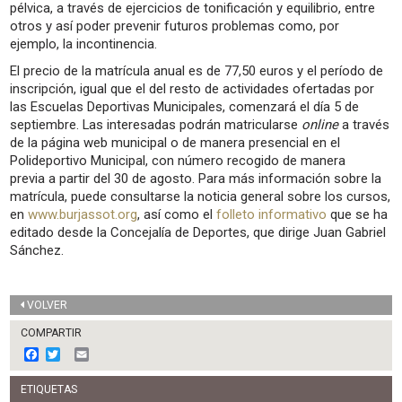
pélvica, a través de ejercicios de tonificación y equilibrio, entre
otros y así poder prevenir futuros problemas como, por
ejemplo, la incontinencia.
El precio de la matrícula anual es de 77,50 euros y el período de
inscripción, igual que el del resto de actividades ofertadas por
las Escuelas Deportivas Municipales, comenzará el día 5 de
septiembre. Las interesadas podrán matricularse
online
a través
de la página web municipal o de manera presencial en el
Polideportivo Municipal, con número recogido de manera
previa a partir del 30 de agosto. Para más información sobre la
matrícula, puede consultarse la noticia general sobre los cursos,
en
www.burjassot.org
, así como el
folleto informativo
que se ha
editado desde la Concejalía de Deportes, que dirige Juan Gabriel
Sánchez.
VOLVER
COMPARTIR
F
T
E
a
w
m
c
i
a
ETIQUETAS
e
t
i