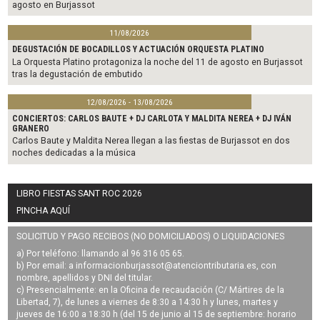
agosto en Burjassot
11/08/2026
DEGUSTACIÓN DE BOCADILLOS Y ACTUACIÓN ORQUESTA PLATINO
La Orquesta Platino protagoniza la noche del 11 de agosto en Burjassot
tras la degustación de embutido
12/08/2026 - 13/08/2026
CONCIERTOS: CARLOS BAUTE + DJ CARLOTA Y MALDITA NEREA + DJ IVÁN
GRANERO
Carlos Baute y Maldita Nerea llegan a las fiestas de Burjassot en dos
noches dedicadas a la música
LIBRO FIESTAS SANT ROC 2026
PINCHA AQUÍ
SOLICITUD Y PAGO RECIBOS (NO DOMICILIADOS) O LIQUIDACIONES
a) Por teléfono: llamando al 96 316 05 65.
b) Por email: a
informacionburjassot@atenciontributaria.es
, con
nombre, apellidos y DNI del titular.
c) Presencialmente: en la Oficina de recaudación (C/ Mártires de la
Libertad, 7), de lunes a viernes de 8:30 a 14:30 h y lunes, martes y
jueves de 16:00 a 18:30 h (del 15 de junio al 15 de septiembre: horario