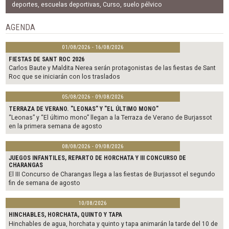
b
t
l
deportes
,
escuelas deportivas
,
Curso
,
suelo pélvico
o
e
o
r
AGENDA
k
01/08/2026 - 16/08/2026
FIESTAS DE SANT ROC 2026
Carlos Baute y Maldita Nerea serán protagonistas de las fiestas de Sant
Roc que se iniciarán con los traslados
05/08/2026 - 09/08/2026
TERRAZA DE VERANO. "LEONAS" Y "EL ÚLTIMO MONO"
“Leonas” y “El último mono” llegan a la Terraza de Verano de Burjassot
en la primera semana de agosto
08/08/2026 - 09/08/2026
JUEGOS INFANTILES, REPARTO DE HORCHATA Y III CONCURSO DE
CHARANGAS
El III Concurso de Charangas llega a las fiestas de Burjassot el segundo
fin de semana de agosto
10/08/2026
HINCHABLES, HORCHATA, QUINTO Y TAPA
Hinchables de agua, horchata y quinto y tapa animarán la tarde del 10 de