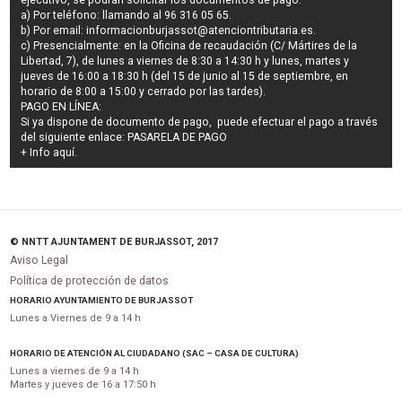
ejecutivo
, se podrán
solicitar los documentos de pago
:
a) Por teléfono: llamando al 96 316 05 65.
b) Por email:
informacionburjassot@atenciontributaria.es
.
c) Presencialmente: en la Oficina de recaudación (C/ Mártires de la
Libertad, 7), de lunes a viernes de 8:30 a 14:30 h y lunes, martes y
jueves de 16:00 a 18:30 h (del 15 de junio al 15 de septiembre, en
horario de 8:00 a 15:00 y cerrado por las tardes).
PAGO EN LÍNEA:
Si ya dispone de documento de pago, puede efectuar el pago a través
del siguiente enlace:
PASARELA DE PAGO
+ Info
aquí
.
© NNTT AJUNTAMENT DE BURJASSOT, 2017
Aviso Legal
Política de protección de datos
HORARIO AYUNTAMIENTO DE BURJASSOT
Lunes a Viernes de 9 a 14 h
HORARIO DE ATENCIÓN AL CIUDADANO (SAC – CASA DE CULTURA)
Lunes a viernes de 9 a 14 h
Martes y jueves de 16 a 17:50 h