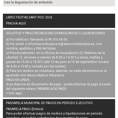
tras la degustación de embutido
LIBRO FIESTAS SANT ROC 2026
PINCHA AQUÍ
SOLICITUD Y PAGO RECIBOS (NO DOMICILIADOS) O LIQUIDACIONES
a) Por teléfono: llamando al 96 316 05 65.
b) Por email: a
informacionburjassot@atenciontributaria.es
, con
nombre, apellidos y DNI del titular.
c) Presencialmente: en la Oficina de recaudación (C/ Mártires de la
Libertad, 7), de lunes a viernes de 8:30 a 14:30 h y lunes, martes y
jueves de 16:00 a 18:30 h (del 15 de junio al 15 de septiembre: horario
de 8:00 a 15:00 y cerrado por las tardes).
d) Para los recibos en voluntaria, además, en sede electrónica en el
apartado mis datos/objetos tributarios.
PAGO EN LÍNEA:
Si ya dispone de documento de pago, puede efectuar el pago a través
del siguiente enlace:
PASARELA DE PAGO
+ Info
aquí
.
PASSARELA MUNICIPAL DE PAGOS EN PERIODO EJECUTIVO
PASARELA PAGO (Enlace)
Para poder efectuar pagos de
recibos y liquidaciones en periodo