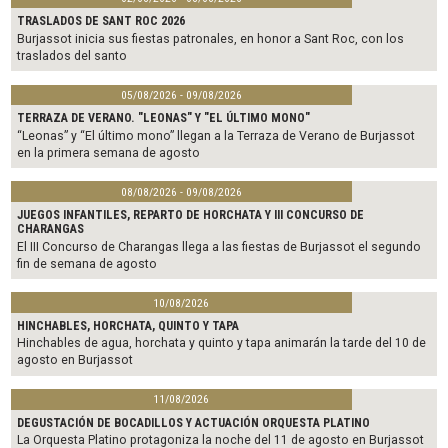
TRASLADOS DE SANT ROC 2026
Burjassot inicia sus fiestas patronales, en honor a Sant Roc, con los
traslados del santo
05/08/2026 - 09/08/2026
TERRAZA DE VERANO. "LEONAS" Y "EL ÚLTIMO MONO"
“Leonas” y “El último mono” llegan a la Terraza de Verano de Burjassot
en la primera semana de agosto
08/08/2026 - 09/08/2026
JUEGOS INFANTILES, REPARTO DE HORCHATA Y III CONCURSO DE
CHARANGAS
El III Concurso de Charangas llega a las fiestas de Burjassot el segundo
fin de semana de agosto
10/08/2026
HINCHABLES, HORCHATA, QUINTO Y TAPA
Hinchables de agua, horchata y quinto y tapa animarán la tarde del 10 de
agosto en Burjassot
11/08/2026
DEGUSTACIÓN DE BOCADILLOS Y ACTUACIÓN ORQUESTA PLATINO
La Orquesta Platino protagoniza la noche del 11 de agosto en Burjassot