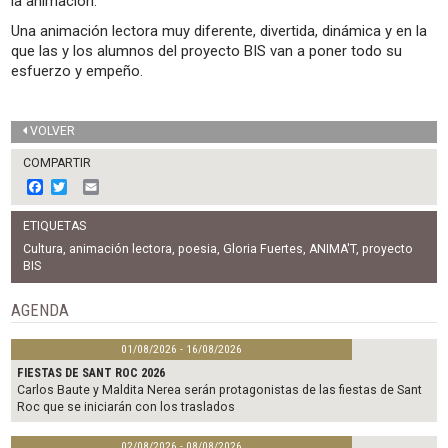
la animación.
Una animación lectora muy diferente, divertida, dinámica y en la
que las y los alumnos del proyecto BIS van a poner todo su
esfuerzo y empeño.
VOLVER
COMPARTIR
F
T
E
a
w
m
c
i
a
ETIQUETAS
e
t
i
b
t
l
Cultura
,
animación lectora
,
poesia
,
Gloria Fuertes
,
ANIMA'T
,
proyecto
o
e
BIS
o
r
k
AGENDA
01/08/2026 - 16/08/2026
FIESTAS DE SANT ROC 2026
Carlos Baute y Maldita Nerea serán protagonistas de las fiestas de Sant
Roc que se iniciarán con los traslados
02/08/2026 - 08/08/2026