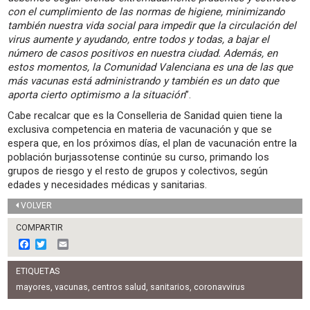
con el cumplimiento de las normas de higiene, minimizando
también nuestra vida social para impedir que la circulación del
virus aumente y ayudando, entre todos y todas, a bajar el
número de casos positivos en nuestra ciudad. Además, en
estos momentos, la Comunidad Valenciana es una de las que
más vacunas está administrando y también es un dato que
aporta cierto optimismo a la situación
”.
Cabe recalcar que es la Conselleria de Sanidad quien tiene la
exclusiva competencia en materia de vacunación y que se
espera que, en los próximos días, el plan de vacunación entre la
población burjassotense continúe su curso, primando los
grupos de riesgo y el resto de grupos y colectivos, según
edades y necesidades médicas y sanitarias.
VOLVER
COMPARTIR
F
T
E
a
w
m
c
i
a
ETIQUETAS
e
t
i
b
t
l
mayores
,
vacunas
,
centros salud
,
sanitarios
,
coronavvirus
o
e