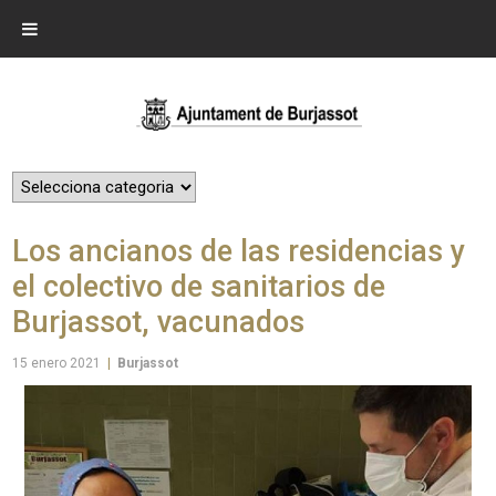
Los ancianos de las residencias y
el colectivo de sanitarios de
Burjassot, vacunados
15 enero 2021
|
Burjassot