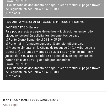
PAGO EN LÍNEA:
Si ya dispone de documento de pago, puede efectuar el pago a través
del siguiente enlace:
PASARELA DE PAGO
+ Info
aquí
.
PASSARELA MUNICIPAL DE PAGOS EN PERIODO EJECUTIVO
PASARELA PAGO (Enlace)
Para poder efectuar pagos de
recibos y liquidaciones en periodo
ejecutivo
, se podrán
solicitar los documentos de pago
:
a) Por teléfono: llamando al 96 316 05 65.
b) Por email:
informacionburjassot@atenciontributaria.es
.
c) Presencialmente: en la Oficina de recaudación (C/ Mártires de la
Libertad, 7), de lunes a viernes de 8:30 a 14:30 h y lunes, martes y
jueves de 16:00 a 18:30 h (del 15 de junio al 15 de septiembre, en
horario de 8:00 a 15:00 y cerrado por las tardes).
PAGO EN LÍNEA:
Si ya dispone de documento de pago, puede efectuar el pago a través
del siguiente enlace:
PASARELA DE PAGO
+ Info
aquí
.
© NNTT AJUNTAMENT DE BURJASSOT, 2017
Aviso Legal