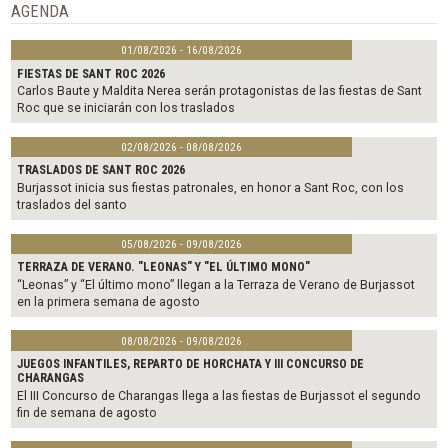
o
r
AGENDA
k
01/08/2026 - 16/08/2026
FIESTAS DE SANT ROC 2026
Carlos Baute y Maldita Nerea serán protagonistas de las fiestas de Sant
Roc que se iniciarán con los traslados
02/08/2026 - 08/08/2026
TRASLADOS DE SANT ROC 2026
Burjassot inicia sus fiestas patronales, en honor a Sant Roc, con los
traslados del santo
05/08/2026 - 09/08/2026
TERRAZA DE VERANO. "LEONAS" Y "EL ÚLTIMO MONO"
“Leonas” y “El último mono” llegan a la Terraza de Verano de Burjassot
en la primera semana de agosto
08/08/2026 - 09/08/2026
JUEGOS INFANTILES, REPARTO DE HORCHATA Y III CONCURSO DE
CHARANGAS
El III Concurso de Charangas llega a las fiestas de Burjassot el segundo
fin de semana de agosto