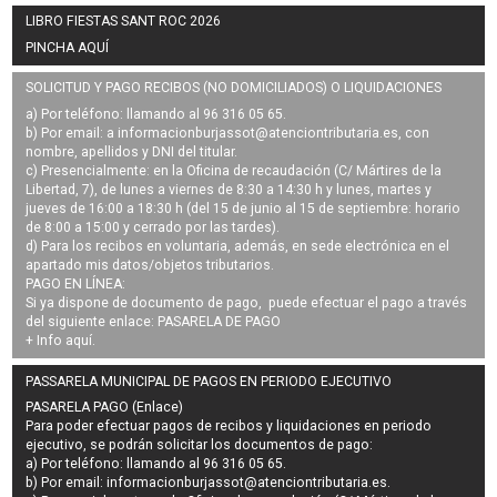
LIBRO FIESTAS SANT ROC 2026
PINCHA AQUÍ
SOLICITUD Y PAGO RECIBOS (NO DOMICILIADOS) O LIQUIDACIONES
a) Por teléfono: llamando al 96 316 05 65.
b) Por email: a
informacionburjassot@atenciontributaria.es
, con
nombre, apellidos y DNI del titular.
c) Presencialmente: en la Oficina de recaudación (C/ Mártires de la
Libertad, 7), de lunes a viernes de 8:30 a 14:30 h y lunes, martes y
jueves de 16:00 a 18:30 h (del 15 de junio al 15 de septiembre: horario
de 8:00 a 15:00 y cerrado por las tardes).
d) Para los recibos en voluntaria, además, en sede electrónica en el
apartado mis datos/objetos tributarios.
PAGO EN LÍNEA:
Si ya dispone de documento de pago, puede efectuar el pago a través
del siguiente enlace:
PASARELA DE PAGO
+ Info
aquí
.
PASSARELA MUNICIPAL DE PAGOS EN PERIODO EJECUTIVO
PASARELA PAGO (Enlace)
Para poder efectuar pagos de
recibos y liquidaciones en periodo
ejecutivo
, se podrán
solicitar los documentos de pago
:
a) Por teléfono: llamando al 96 316 05 65.
b) Por email:
informacionburjassot@atenciontributaria.es
.