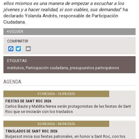
ellos mismos es una manera de empezar a escuchar a los
jóvenes y a hacer realidad, si son viables, sus demandas
” ha
declarado Yolanda Andrés, responsable de Participación
Ciudadana.
VOLVER
COMPARTIR
F
T
E
a
w
m
c
i
a
ETIQUETAS
e
t
i
b
t
l
institutos
,
Participación ciudadana
,
presupuestos participativos
o
e
o
r
AGENDA
k
01/08/2026 - 16/08/2026
FIESTAS DE SANT ROC 2026
Carlos Baute y Maldita Nerea serán protagonistas de las fiestas de Sant
Roc que se iniciarán con los traslados
02/08/2026 - 08/08/2026
TRASLADOS DE SANT ROC 2026
Burjassot inicia sus fiestas patronales, en honor a Sant Roc, con los