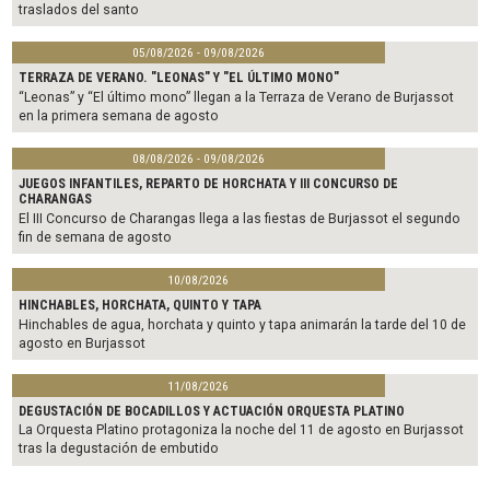
traslados del santo
05/08/2026 - 09/08/2026
TERRAZA DE VERANO. "LEONAS" Y "EL ÚLTIMO MONO"
“Leonas” y “El último mono” llegan a la Terraza de Verano de Burjassot
en la primera semana de agosto
08/08/2026 - 09/08/2026
JUEGOS INFANTILES, REPARTO DE HORCHATA Y III CONCURSO DE
CHARANGAS
El III Concurso de Charangas llega a las fiestas de Burjassot el segundo
fin de semana de agosto
10/08/2026
HINCHABLES, HORCHATA, QUINTO Y TAPA
Hinchables de agua, horchata y quinto y tapa animarán la tarde del 10 de
agosto en Burjassot
11/08/2026
DEGUSTACIÓN DE BOCADILLOS Y ACTUACIÓN ORQUESTA PLATINO
La Orquesta Platino protagoniza la noche del 11 de agosto en Burjassot
tras la degustación de embutido