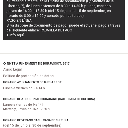
c) Presencialmente: en la Oficina de recaudación (C/ Mártires de la
Libertad, 7), de lunes a viernes de 8:30 a 14:30 h y lunes, martes y
jueves de 16:00 a 18:30 h (del 15 de junio al 15 de septiembre, en
horario de 8:00 a 15:00 y cerrado por las tardes).
PAGO EN LÍNEA:
Si ya dispone de documento de pago, puede efectuar el pago a través
del siguiente enlace:
PASARELA DE PAGO
+ Info
aquí
.
© NNTT AJUNTAMENT DE BURJASSOT, 2017
Aviso Legal
Política de protección de datos
HORARIO AYUNTAMIENTO DE BURJASSOT
Lunes a Viernes de 9 a 14 h
HORARIO DE ATENCIÓN AL CIUDADANO (SAC – CASA DE CULTURA)
Lunes a viernes de 9 a 14 h
Martes y jueves de 16 a 17:50 h
HORARIO DE VERANO SAC – CASA DE CULTURA
(del 15 de junio al 30 de septiembre)