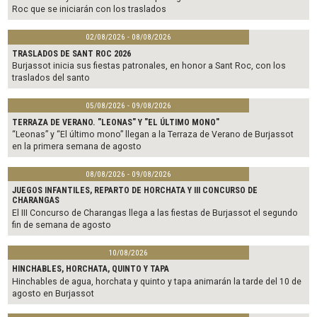
Roc que se iniciarán con los traslados
02/08/2026 - 08/08/2026
TRASLADOS DE SANT ROC 2026
Burjassot inicia sus fiestas patronales, en honor a Sant Roc, con los
traslados del santo
05/08/2026 - 09/08/2026
TERRAZA DE VERANO. "LEONAS" Y "EL ÚLTIMO MONO"
“Leonas” y “El último mono” llegan a la Terraza de Verano de Burjassot
en la primera semana de agosto
08/08/2026 - 09/08/2026
JUEGOS INFANTILES, REPARTO DE HORCHATA Y III CONCURSO DE
CHARANGAS
El III Concurso de Charangas llega a las fiestas de Burjassot el segundo
fin de semana de agosto
10/08/2026
HINCHABLES, HORCHATA, QUINTO Y TAPA
Hinchables de agua, horchata y quinto y tapa animarán la tarde del 10 de
agosto en Burjassot