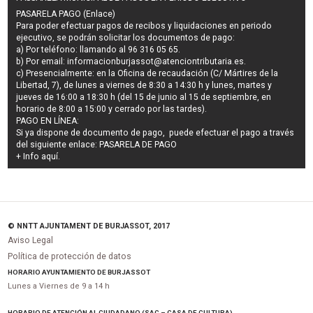
PASARELA PAGO (Enlace)
Para poder efectuar pagos de
recibos y liquidaciones en periodo
ejecutivo
, se podrán
solicitar los documentos de pago
:
a) Por teléfono: llamando al 96 316 05 65.
b) Por email:
informacionburjassot@atenciontributaria.es
.
c) Presencialmente: en la Oficina de recaudación (C/ Mártires de la
Libertad, 7), de lunes a viernes de 8:30 a 14:30 h y lunes, martes y
jueves de 16:00 a 18:30 h (del 15 de junio al 15 de septiembre, en
horario de 8:00 a 15:00 y cerrado por las tardes).
PAGO EN LÍNEA:
Si ya dispone de documento de pago, puede efectuar el pago a través
del siguiente enlace:
PASARELA DE PAGO
+ Info
aquí
.
© NNTT AJUNTAMENT DE BURJASSOT, 2017
Aviso Legal
Política de protección de datos
HORARIO AYUNTAMIENTO DE BURJASSOT
Lunes a Viernes de 9 a 14 h
HORARIO DE ATENCIÓN AL CIUDADANO (SAC – CASA DE CULTURA)