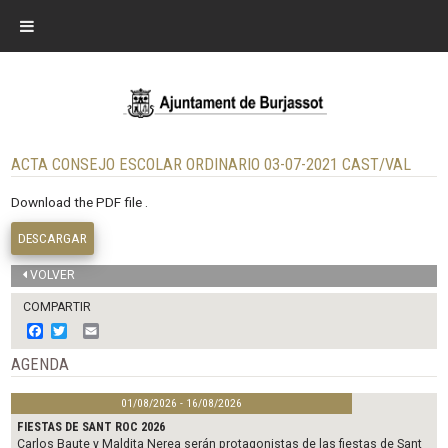
ACTA CONSEJO ESCOLAR ORDINARIO 03-07-2021 CAST/VAL
Download the PDF file .
DESCARGAR
VOLVER
COMPARTIR
F
T
E
a
w
m
c
i
a
AGENDA
e
t
i
b
t
l
01/08/2026 - 16/08/2026
o
e
o
r
FIESTAS DE SANT ROC 2026
k
Carlos Baute y Maldita Nerea serán protagonistas de las fiestas de Sant