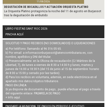
11/08/2026
DEGUSTACIÓN DE BOCADILLOS Y ACTUACIÓN ORQUESTA PLATINO
La Orquesta Platino protagoniza la noche del 11 de agosto en Burjassot
tras la degustación de embutido
LIBRO FIESTAS SANT ROC 2026
PINCHA AQUÍ
SOLICITUD Y PAGO RECIBOS (NO DOMICILIADOS) O LIQUIDACIONES
a) Por teléfono: llamando al 96 316 05 65.
b) Por email: a
informacionburjassot@atenciontributaria.es
, con
nombre, apellidos y DNI del titular.
c) Presencialmente: en la Oficina de recaudación (C/ Mártires de la
Libertad, 7), de lunes a viernes de 8:30 a 14:30 h y lunes, martes y
jueves de 16:00 a 18:30 h (del 15 de junio al 15 de septiembre: horario
de 8:00 a 15:00 y cerrado por las tardes).
d) Para los recibos en voluntaria, además, en sede electrónica en el
apartado mis datos/objetos tributarios.
PAGO EN LÍNEA:
Si ya dispone de documento de pago, puede efectuar el pago a través
del siguiente enlace:
PASARELA DE PAGO
+ Info
aquí
.
PASSARELA MUNICIPAL DE PAGOS EN PERIODO EJECUTIVO