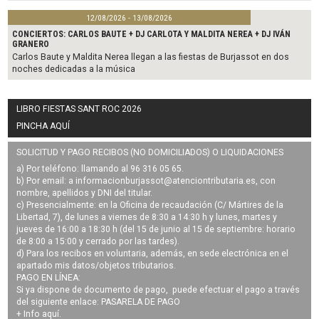
12/08/2026 - 13/08/2026
CONCIERTOS: CARLOS BAUTE + DJ CARLOTA Y MALDITA NEREA + DJ IVÁN
GRANERO
Carlos Baute y Maldita Nerea llegan a las fiestas de Burjassot en dos
noches dedicadas a la música
LIBRO FIESTAS SANT ROC 2026
PINCHA AQUÍ
SOLICITUD Y PAGO RECIBOS (NO DOMICILIADOS) O LIQUIDACIONES
a) Por teléfono: llamando al 96 316 05 65.
b) Por email: a
informacionburjassot@atenciontributaria.es
, con
nombre, apellidos y DNI del titular.
c) Presencialmente: en la Oficina de recaudación (C/ Mártires de la
Libertad, 7), de lunes a viernes de 8:30 a 14:30 h y lunes, martes y
jueves de 16:00 a 18:30 h (del 15 de junio al 15 de septiembre: horario
de 8:00 a 15:00 y cerrado por las tardes).
d) Para los recibos en voluntaria, además, en sede electrónica en el
apartado mis datos/objetos tributarios.
PAGO EN LÍNEA:
Si ya dispone de documento de pago, puede efectuar el pago a través
del siguiente enlace:
PASARELA DE PAGO
+ Info
aquí
.