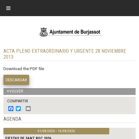
ACTA PLENO EXTRAORDINARIO Y URGENTE 28 NOVIEMBRE
2013
Download the PDF file .
DESCARGAR
VOLVER
COMPARTIR
F
T
E
a
w
m
c
i
a
AGENDA
e
t
i
b
t
l
01/08/2026 - 16/08/2026
o
e
o
r
FIESTAS DE SANT ROC 2026