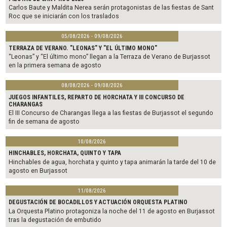
k
Carlos Baute y Maldita Nerea serán protagonistas de las fiestas de Sant
Roc que se iniciarán con los traslados
05/08/2026 - 09/08/2026
TERRAZA DE VERANO. "LEONAS" Y "EL ÚLTIMO MONO"
“Leonas” y “El último mono” llegan a la Terraza de Verano de Burjassot
en la primera semana de agosto
08/08/2026 - 09/08/2026
JUEGOS INFANTILES, REPARTO DE HORCHATA Y III CONCURSO DE
CHARANGAS
El III Concurso de Charangas llega a las fiestas de Burjassot el segundo
fin de semana de agosto
10/08/2026
HINCHABLES, HORCHATA, QUINTO Y TAPA
Hinchables de agua, horchata y quinto y tapa animarán la tarde del 10 de
agosto en Burjassot
11/08/2026
DEGUSTACIÓN DE BOCADILLOS Y ACTUACIÓN ORQUESTA PLATINO
La Orquesta Platino protagoniza la noche del 11 de agosto en Burjassot
tras la degustación de embutido