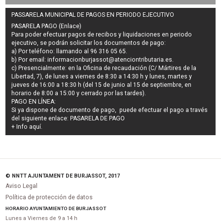
PASSARELA MUNICIPAL DE PAGOS EN PERIODO EJECUTIVO
PASARELA PAGO (Enlace)
Para poder efectuar pagos de
recibos y liquidaciones en periodo
ejecutivo
, se podrán
solicitar los documentos de pago
:
a) Por teléfono: llamando al 96 316 05 65.
b) Por email:
informacionburjassot@atenciontributaria.es
.
c) Presencialmente: en la Oficina de recaudación (C/ Mártires de la
Libertad, 7), de lunes a viernes de 8:30 a 14:30 h y lunes, martes y
jueves de 16:00 a 18:30 h (del 15 de junio al 15 de septiembre, en
horario de 8:00 a 15:00 y cerrado por las tardes).
PAGO EN LÍNEA:
Si ya dispone de documento de pago, puede efectuar el pago a través
del siguiente enlace:
PASARELA DE PAGO
+ Info
aquí
.
© NNTT AJUNTAMENT DE BURJASSOT, 2017
Aviso Legal
Política de protección de datos
HORARIO AYUNTAMIENTO DE BURJASSOT
Lunes a Viernes de 9 a 14 h