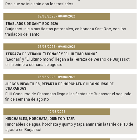
Roc que se iniciarán con los traslados
02/08/2026 - 08/08/2026
TRASLADOS DE SANT ROC 2026
Burjassot inicia sus fiestas patronales, en honor a Sant Roc, con los
traslados del santo
05/08/2026 - 09/08/2026
TERRAZA DE VERANO. "LEONAS" Y "EL ÚLTIMO MONO"
“Leonas” y “El último mono” llegan a la Terraza de Verano de Burjassot
en la primera semana de agosto
08/08/2026 - 09/08/2026
JUEGOS INFANTILES, REPARTO DE HORCHATA Y III CONCURSO DE
CHARANGAS
El III Concurso de Charangas llega a las fiestas de Burjassot el segundo
fin de semana de agosto
10/08/2026
HINCHABLES, HORCHATA, QUINTO Y TAPA
Hinchables de agua, horchata y quinto y tapa animarán la tarde del 10 de
agosto en Burjassot