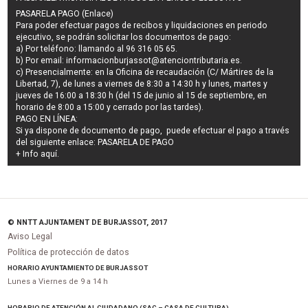
PASARELA PAGO (Enlace)
Para poder efectuar pagos de
recibos y liquidaciones en periodo
ejecutivo
, se podrán
solicitar los documentos de pago
:
a) Por teléfono: llamando al 96 316 05 65.
b) Por email:
informacionburjassot@atenciontributaria.es
.
c) Presencialmente: en la Oficina de recaudación (C/ Mártires de la
Libertad, 7), de lunes a viernes de 8:30 a 14:30 h y lunes, martes y
jueves de 16:00 a 18:30 h (del 15 de junio al 15 de septiembre, en
horario de 8:00 a 15:00 y cerrado por las tardes).
PAGO EN LÍNEA:
Si ya dispone de documento de pago, puede efectuar el pago a través
del siguiente enlace:
PASARELA DE PAGO
+ Info
aquí
.
© NNTT AJUNTAMENT DE BURJASSOT, 2017
Aviso Legal
Política de protección de datos
HORARIO AYUNTAMIENTO DE BURJASSOT
Lunes a Viernes de 9 a 14 h
HORARIO DE ATENCIÓN AL CIUDADANO (SAC – CASA DE CULTURA)