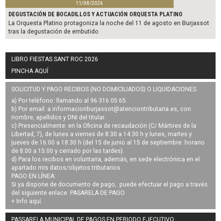
11/08/2026
DEGUSTACIÓN DE BOCADILLOS Y ACTUACIÓN ORQUESTA PLATINO
La Orquesta Platino protagoniza la noche del 11 de agosto en Burjassot
tras la degustación de embutido
LIBRO FIESTAS SANT ROC 2026
PINCHA AQUÍ
SOLICITUD Y PAGO RECIBOS (NO DOMICILIADOS) O LIQUIDACIONES
a) Por teléfono: llamando al 96 316 05 65.
b) Por email: a
informacionburjassot@atenciontributaria.es
, con
nombre, apellidos y DNI del titular.
c) Presencialmente: en la Oficina de recaudación (C/ Mártires de la
Libertad, 7), de lunes a viernes de 8:30 a 14:30 h y lunes, martes y
jueves de 16:00 a 18:30 h (del 15 de junio al 15 de septiembre: horario
de 8:00 a 15:00 y cerrado por las tardes).
d) Para los recibos en voluntaria, además, en sede electrónica en el
apartado mis datos/objetos tributarios.
PAGO EN LÍNEA:
Si ya dispone de documento de pago, puede efectuar el pago a través
del siguiente enlace:
PASARELA DE PAGO
+ Info
aquí
.
PASSARELA MUNICIPAL DE PAGOS EN PERIODO EJECUTIVO