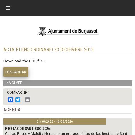
ACTA PLENO ORDINARIO 23 DICIEMBRE 2013
Download the PDF file .
DESCARGAR
VOLVER
COMPARTIR
F
T
E
a
w
m
c
i
a
AGENDA
e
t
i
b
t
l
01/08/2026 - 16/08/2026
o
e
o
r
FIESTAS DE SANT ROC 2026
k
Carlos Baute y Maldita Nerea serán protagonistas de las fiestas de Sant