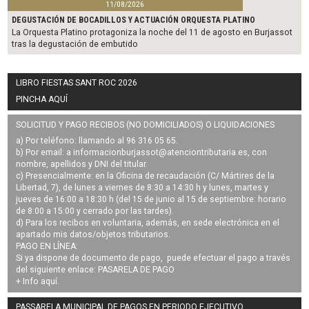
11/08/2026
DEGUSTACIÓN DE BOCADILLOS Y ACTUACIÓN ORQUESTA PLATINO
La Orquesta Platino protagoniza la noche del 11 de agosto en Burjassot
tras la degustación de embutido
LIBRO FIESTAS SANT ROC 2026
PINCHA AQUÍ
SOLICITUD Y PAGO RECIBOS (NO DOMICILIADOS) O LIQUIDACIONES
a) Por teléfono: llamando al 96 316 05 65.
b) Por email: a
informacionburjassot@atenciontributaria.es
, con
nombre, apellidos y DNI del titular.
c) Presencialmente: en la Oficina de recaudación (C/ Mártires de la
Libertad, 7), de lunes a viernes de 8:30 a 14:30 h y lunes, martes y
jueves de 16:00 a 18:30 h (del 15 de junio al 15 de septiembre: horario
de 8:00 a 15:00 y cerrado por las tardes).
d) Para los recibos en voluntaria, además, en sede electrónica en el
apartado mis datos/objetos tributarios.
PAGO EN LÍNEA:
Si ya dispone de documento de pago, puede efectuar el pago a través
del siguiente enlace:
PASARELA DE PAGO
+ Info
aquí
.
PASSARELA MUNICIPAL DE PAGOS EN PERIODO EJECUTIVO