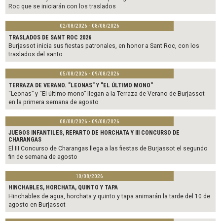
Roc que se iniciarán con los traslados
02/08/2026 - 08/08/2026
TRASLADOS DE SANT ROC 2026
Burjassot inicia sus fiestas patronales, en honor a Sant Roc, con los
traslados del santo
05/08/2026 - 09/08/2026
TERRAZA DE VERANO. "LEONAS" Y "EL ÚLTIMO MONO"
“Leonas” y “El último mono” llegan a la Terraza de Verano de Burjassot
en la primera semana de agosto
08/08/2026 - 09/08/2026
JUEGOS INFANTILES, REPARTO DE HORCHATA Y III CONCURSO DE
CHARANGAS
El III Concurso de Charangas llega a las fiestas de Burjassot el segundo
fin de semana de agosto
10/08/2026
HINCHABLES, HORCHATA, QUINTO Y TAPA
Hinchables de agua, horchata y quinto y tapa animarán la tarde del 10 de
agosto en Burjassot