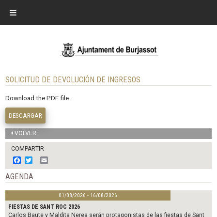
SOLICITUD DE DEVOLUCIÓN DE INGRESOS
Download the PDF file .
DESCARGAR
VOLVER
COMPARTIR
F
T
E
a
w
m
c
i
a
AGENDA
e
t
i
b
t
l
01/08/2026 - 16/08/2026
o
e
o
r
FIESTAS DE SANT ROC 2026
k
Carlos Baute y Maldita Nerea serán protagonistas de las fiestas de Sant