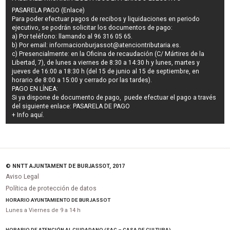
PASARELA PAGO (Enlace)
Para poder efectuar pagos de
recibos y liquidaciones en periodo
ejecutivo
, se podrán
solicitar los documentos de pago
:
a) Por teléfono: llamando al 96 316 05 65.
b) Por email:
informacionburjassot@atenciontributaria.es
.
c) Presencialmente: en la Oficina de recaudación (C/ Mártires de la
Libertad, 7), de lunes a viernes de 8:30 a 14:30 h y lunes, martes y
jueves de 16:00 a 18:30 h (del 15 de junio al 15 de septiembre, en
horario de 8:00 a 15:00 y cerrado por las tardes).
PAGO EN LÍNEA:
Si ya dispone de documento de pago, puede efectuar el pago a través
del siguiente enlace:
PASARELA DE PAGO
+ Info
aquí
.
© NNTT AJUNTAMENT DE BURJASSOT, 2017
Aviso Legal
Política de protección de datos
HORARIO AYUNTAMIENTO DE BURJASSOT
Lunes a Viernes de 9 a 14 h
HORARIO DE ATENCIÓN AL CIUDADANO (SAC – CASA DE CULTURA)