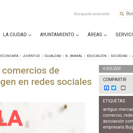
Búsqueda avanzada
LA CIUDAD
AYUNTAMIENTO
ÁREAS
SERVIC
ECONOMÍA
JUVENTUD
IGUALDAD
B. ANIMAL
EDUCACIÓN
SOCIEDAD
s comercios de
VOLVER
gen en redes sociales
COMPARTIR
F
T
E
a
w
m
c
i
a
ETIQUETAS
e
t
i
b
t
l
antiguo merca
o
e
comercio
,
rede
o
r
k
asociación co
empresaris Bur