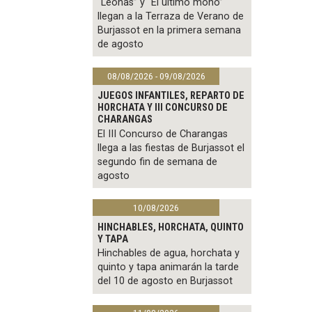
“Leonas” y “El último mono”
llegan a la Terraza de Verano de
Burjassot en la primera semana
de agosto
08/08/2026 - 09/08/2026
JUEGOS INFANTILES, REPARTO DE
HORCHATA Y III CONCURSO DE
CHARANGAS
El III Concurso de Charangas
llega a las fiestas de Burjassot el
segundo fin de semana de
agosto
10/08/2026
HINCHABLES, HORCHATA, QUINTO
Y TAPA
Hinchables de agua, horchata y
quinto y tapa animarán la tarde
del 10 de agosto en Burjassot