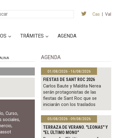
Cas
|
Val
IOS
TRÁMITES
AGENDA
AGENDA
AUNA
01/08/2026 - 16/08/2026
FIESTAS DE SANT ROC 2026
Carlos Baute y Maldita Nerea
serán protagonistas de las
fiestas de Sant Roc que se
iniciarán con los traslados
do
,
Curso
,
05/08/2026 - 09/08/2026
s sociales
,
mercio
,
TERRAZA DE VERANO. "LEONAS" Y
jassot
"EL ÚLTIMO MONO"