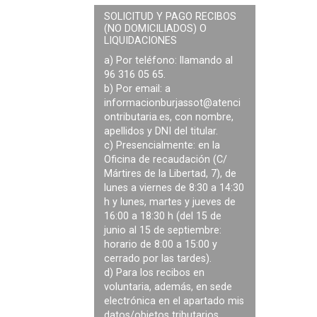
SOLICITUD Y PAGO RECIBOS
(NO DOMICILIADOS) O
LIQUIDACIONES
a) Por teléfono: llamando al
96 316 05 65.
b) Por email: a
informacionburjassot@atenci
ontributaria.es
, con nombre,
apellidos y DNI del titular.
c) Presencialmente: en la
Oficina de recaudación (C/
Mártires de la Libertad, 7), de
lunes a viernes de 8:30 a 14:30
h y lunes, martes y jueves de
16:00 a 18:30 h (del 15 de
junio al 15 de septiembre:
horario de 8:00 a 15:00 y
cerrado por las tardes).
d) Para los recibos en
voluntaria, además, en sede
electrónica en el apartado mis
datos/objetos tributarios.