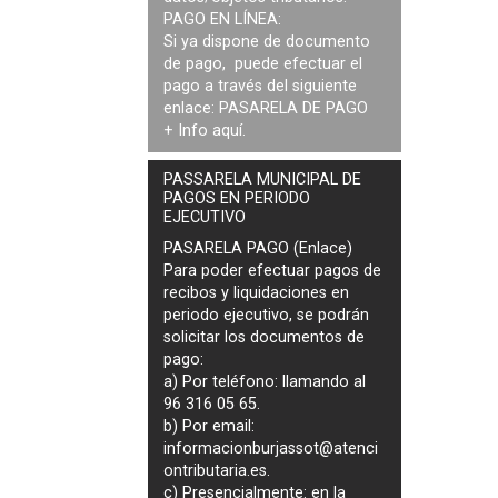
PAGO EN LÍNEA:
Si ya dispone de documento
de pago, puede efectuar el
pago a través del siguiente
enlace:
PASARELA DE PAGO
+ Info
aquí
.
PASSARELA MUNICIPAL DE
PAGOS EN PERIODO
EJECUTIVO
PASARELA PAGO (Enlace)
Para poder efectuar pagos de
recibos y liquidaciones en
periodo ejecutivo
, se podrán
solicitar los documentos de
pago
:
a) Por teléfono: llamando al
96 316 05 65.
b) Por email:
informacionburjassot@atenci
ontributaria.es
.
c) Presencialmente: en la