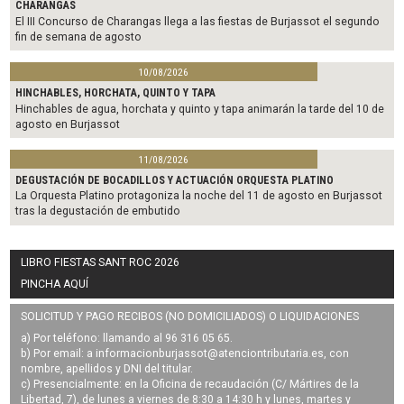
CHARANGAS
El III Concurso de Charangas llega a las fiestas de Burjassot el segundo
fin de semana de agosto
10/08/2026
HINCHABLES, HORCHATA, QUINTO Y TAPA
Hinchables de agua, horchata y quinto y tapa animarán la tarde del 10 de
agosto en Burjassot
11/08/2026
DEGUSTACIÓN DE BOCADILLOS Y ACTUACIÓN ORQUESTA PLATINO
La Orquesta Platino protagoniza la noche del 11 de agosto en Burjassot
tras la degustación de embutido
LIBRO FIESTAS SANT ROC 2026
PINCHA AQUÍ
SOLICITUD Y PAGO RECIBOS (NO DOMICILIADOS) O LIQUIDACIONES
a) Por teléfono: llamando al 96 316 05 65.
b) Por email: a
informacionburjassot@atenciontributaria.es
, con
nombre, apellidos y DNI del titular.
c) Presencialmente: en la Oficina de recaudación (C/ Mártires de la
Libertad, 7), de lunes a viernes de 8:30 a 14:30 h y lunes, martes y