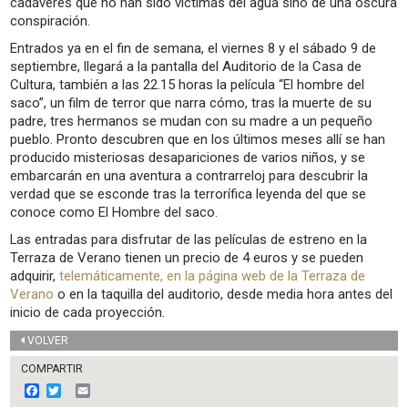
cadáveres que no han sido víctimas del agua sino de una oscura
conspiración.
Entrados ya en el fin de semana, el viernes 8 y el sábado 9 de
septiembre, llegará a la pantalla del Auditorio de la Casa de
Cultura, también a las 22.15 horas la película “El hombre del
saco”, un film de terror que narra cómo, tras la muerte de su
padre, tres hermanos se mudan con su madre a un pequeño
pueblo. Pronto descubren que en los últimos meses allí se han
producido misteriosas desapariciones de varios niños, y se
embarcarán en una aventura a contrarreloj para descubrir la
verdad que se esconde tras la terrorífica leyenda del que se
conoce como El Hombre del saco.
Las entradas para disfrutar de las películas de estreno en la
Terraza de Verano tienen un precio de 4 euros y se pueden
adquirir,
telemáticamente, en la página web de la Terraza de
Verano
o en la taquilla del auditorio, desde media hora antes del
inicio de cada proyección.
VOLVER
COMPARTIR
F
T
E
a
w
m