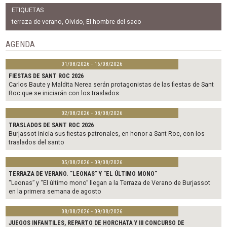
c
i
a
ETIQUETAS
e
t
i
b
t
l
terraza de verano
,
Olvido
,
El hombre del saco
o
e
o
r
AGENDA
k
01/08/2026 - 16/08/2026
FIESTAS DE SANT ROC 2026
Carlos Baute y Maldita Nerea serán protagonistas de las fiestas de Sant
Roc que se iniciarán con los traslados
02/08/2026 - 08/08/2026
TRASLADOS DE SANT ROC 2026
Burjassot inicia sus fiestas patronales, en honor a Sant Roc, con los
traslados del santo
05/08/2026 - 09/08/2026
TERRAZA DE VERANO. "LEONAS" Y "EL ÚLTIMO MONO"
“Leonas” y “El último mono” llegan a la Terraza de Verano de Burjassot
en la primera semana de agosto
08/08/2026 - 09/08/2026
JUEGOS INFANTILES, REPARTO DE HORCHATA Y III CONCURSO DE