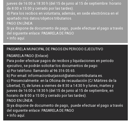
jueves de 16:00 a 18:30 h (del 15 de junio al 15 de septiembre: horario
de 8:00 a 15:00 y cerrado por las tardes).
d) Para los recibos en voluntaria, además, en sede electrónica en el
apartado mis datos/objetos tributarios.
PAGO EN LÍNEA:
Si ya dispone de documento de pago, puede efectuar el pago a través
del siguiente enlace:
PASARELA DE PAGO
+ Info
aquí
.
PASSARELA MUNICIPAL DE PAGOS EN PERIODO EJECUTIVO
PASARELA PAGO (Enlace)
Para poder efectuar pagos de
recibos y liquidaciones en periodo
ejecutivo
, se podrán
solicitar los documentos de pago
:
a) Por teléfono: llamando al 96 316 05 65.
b) Por email:
informacionburjassot@atenciontributaria.es
.
c) Presencialmente: en la Oficina de recaudación (C/ Mártires de la
Libertad, 7), de lunes a viernes de 8:30 a 14:30 h y lunes, martes y
jueves de 16:00 a 18:30 h (del 15 de junio al 15 de septiembre, en
horario de 8:00 a 15:00 y cerrado por las tardes).
PAGO EN LÍNEA:
Si ya dispone de documento de pago, puede efectuar el pago a través
del siguiente enlace:
PASARELA DE PAGO
+ Info
aquí
.