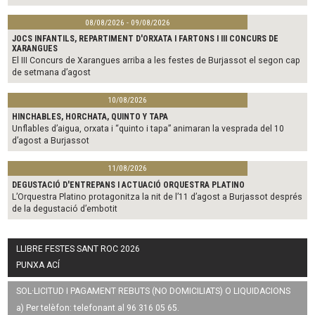
08/08/2026 - 09/08/2026
JOCS INFANTILS, REPARTIMENT D'ORXATA I FARTONS I III CONCURS DE
XARANGUES
El III Concurs de Xarangues arriba a les festes de Burjassot el segon cap
de setmana d’agost
10/08/2026
HINCHABLES, HORCHATA, QUINTO Y TAPA
Unflables d’aigua, orxata i “quinto i tapa” animaran la vesprada del 10
d’agost a Burjassot
11/08/2026
DEGUSTACIÓ D'ENTREPANS I ACTUACIÓ ORQUESTRA PLATINO
L’Orquestra Platino protagonitza la nit de l’11 d’agost a Burjassot després
de la degustació d’embotit
LLIBRE FESTES SANT ROC 2026
PUNXA ACÍ
SOL·LICITUD I PAGAMENT REBUTS (NO DOMICILIATS) O LIQUIDACIONS
a) Per telèfon: telefonant al 96 316 05 65.