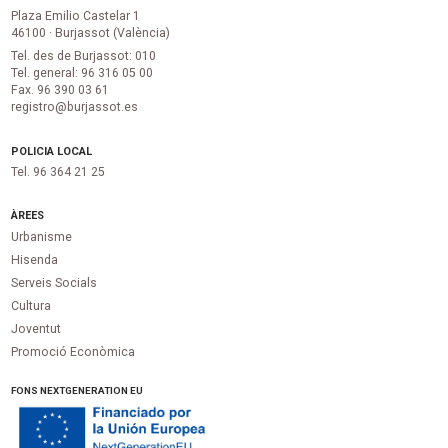
Plaza Emilio Castelar 1
46100 · Burjassot (València)
Tel. des de Burjassot: 010
Tel. general: 96 316 05 00
Fax. 96 390 03 61
registro@burjassot.es
POLICIA LOCAL
Tel. 96 364 21 25
ÀREES
Urbanisme
Hisenda
Serveis Socials
Cultura
Joventut
Promoció Econòmica
FONS NEXTGENERATION EU