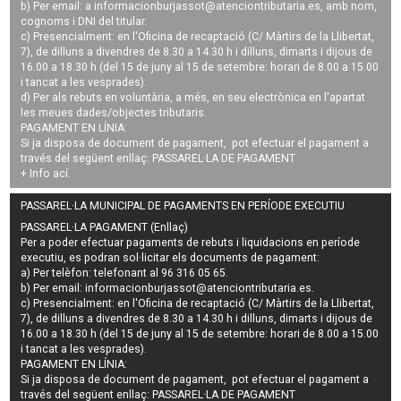
b) Per email: a
informacionburjassot@atenciontributaria.es
, amb nom,
cognoms i DNI del titular.
c) Presencialment: en l'Oficina de recaptació (C/ Màrtirs de la Llibertat,
7), de dilluns a divendres de 8.30 a 14.30 h i dilluns, dimarts i dijous de
16.00 a 18.30 h (del 15 de juny al 15 de setembre: horari de 8.00 a 15.00
i tancat a les vesprades).
d) Per als rebuts en voluntària, a més, en seu electrònica en l'apartat
les meues dades/objectes tributaris.
PAGAMENT EN LÍNIA:
Si ja disposa de document de pagament, pot efectuar el pagament a
través del següent enllaç:
PASSAREL·LA DE PAGAMENT
+ Info
ací
.
PASSAREL·LA MUNICIPAL DE PAGAMENTS EN PERÍODE EXECUTIU
PASSAREL·LA PAGAMENT (Enllaç)
Per a poder efectuar pagaments de
rebuts i liquidacions en període
executiu
, es podran
sol·licitar els documents de pagament
:
a) Per telèfon: telefonant al 96 316 05 65.
b) Per email:
informacionburjassot@atenciontributaria.es
.
c) Presencialment: en l'Oficina de recaptació (C/ Màrtirs de la Llibertat,
7), de dilluns a divendres de 8.30 a 14.30 h i dilluns, dimarts i dijous de
16.00 a 18.30 h (del 15 de juny al 15 de setembre: horari de 8.00 a 15.00
i tancat a les vesprades).
PAGAMENT EN LÍNIA:
Si ja disposa de document de pagament, pot efectuar el pagament a
través del següent enllaç:
PASSAREL·LA DE PAGAMENT