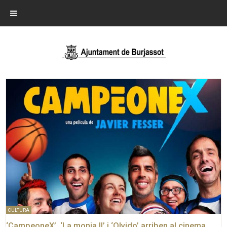
CULTURA
‘CampeoneX’, ‘La monja II’ i ‘Olvido’ arriben al cinema