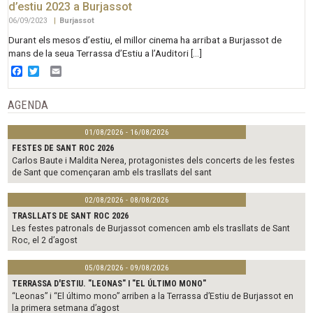
d’estiu 2023 a Burjassot
06/09/2023
|
Burjassot
Durant els mesos d’estiu, el millor cinema ha arribat a Burjassot de
mans de la seua Terrassa d’Estiu a l’Auditori […]
Facebook
Twitter
Email
AGENDA
01/08/2026 - 16/08/2026
FESTES DE SANT ROC 2026
Carlos Baute i Maldita Nerea, protagonistes dels concerts de les festes
de Sant que començaran amb els trasllats del sant
02/08/2026 - 08/08/2026
TRASLLATS DE SANT ROC 2026
Les festes patronals de Burjassot comencen amb els trasllats de Sant
Roc, el 2 d’agost
05/08/2026 - 09/08/2026
TERRASSA D'ESTIU. "LEONAS" I "EL ÚLTIMO MONO"
“Leonas” i “El último mono” arriben a la Terrassa d’Estiu de Burjassot en
la primera setmana d’agost