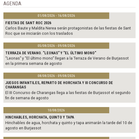
o
r
AGENDA
k
01/08/2026 - 16/08/2026
FIESTAS DE SANT ROC 2026
Carlos Baute y Maldita Nerea serán protagonistas de las fiestas de Sant
Roc que se iniciarán con los traslados
05/08/2026 - 09/08/2026
TERRAZA DE VERANO. "LEONAS" Y "EL ÚLTIMO MONO"
“Leonas” y “El último mono” llegan a la Terraza de Verano de Burjassot
en la primera semana de agosto
08/08/2026 - 09/08/2026
JUEGOS INFANTILES, REPARTO DE HORCHATA Y III CONCURSO DE
CHARANGAS
El III Concurso de Charangas llega a las fiestas de Burjassot el segundo
fin de semana de agosto
10/08/2026
HINCHABLES, HORCHATA, QUINTO Y TAPA
Hinchables de agua, horchata y quinto y tapa animarán la tarde del 10 de
agosto en Burjassot