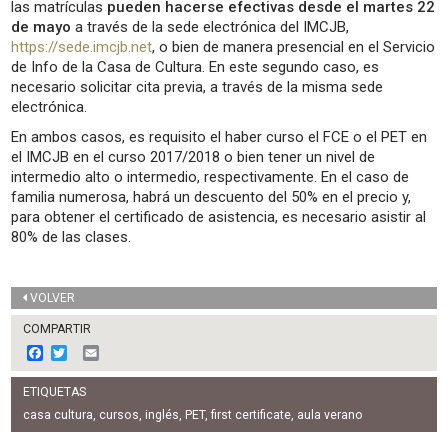
las matrículas
pueden hacerse efectivas desde el martes 22
de mayo
a través de la sede electrónica del IMCJB,
https://sede.imcjb.net
, o bien de manera presencial en el Servicio
de Info de la Casa de Cultura. En este segundo caso, es
necesario solicitar cita previa, a través de la misma sede
electrónica.
En ambos casos, es requisito el haber curso el FCE o el PET en
el IMCJB en el curso 2017/2018 o bien tener un nivel de
intermedio alto o intermedio, respectivamente. En el caso de
familia numerosa, habrá un descuento del 50% en el precio y,
para obtener el certificado de asistencia, es necesario asistir al
80% de las clases.
VOLVER
COMPARTIR
F
T
E
a
w
m
c
i
a
ETIQUETAS
e
t
i
b
t
l
casa cultura
,
cursos
,
inglés
,
PET
,
first certificate
,
aula verano
o
e