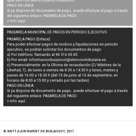
apartado mis datos/objetos tributarios.
PAGO EN LÍNEA:
Si ya dispone de documento de pago, puede efectuar el pago a través
del siguiente enlace:
PASARELA DE PAGO
+ Info
aquí
.
PASSARELA MUNICIPAL DE PAGOS EN PERIODO EJECUTIVO
PASARELA PAGO (Enlace)
Para poder efectuar pagos de
recibos y liquidaciones en periodo
ejecutivo
, se podrán
solicitar los documentos de pago
:
a) Por teléfono: llamando al 96 316 05 65.
b) Por email:
informacionburjassot@atenciontributaria.es
.
c) Presencialmente: en la Oficina de recaudación (C/ Mártires de la
Libertad, 7), de lunes a viernes de 8:30 a 14:30 h y lunes, martes y
jueves de 16:00 a 18:30 h (del 15 de junio al 15 de septiembre, en
horario de 8:00 a 15:00 y cerrado por las tardes).
PAGO EN LÍNEA:
Si ya dispone de documento de pago, puede efectuar el pago a través
del siguiente enlace:
PASARELA DE PAGO
+ Info
aquí
.
© NNTT AJUNTAMENT DE BURJASSOT, 2017