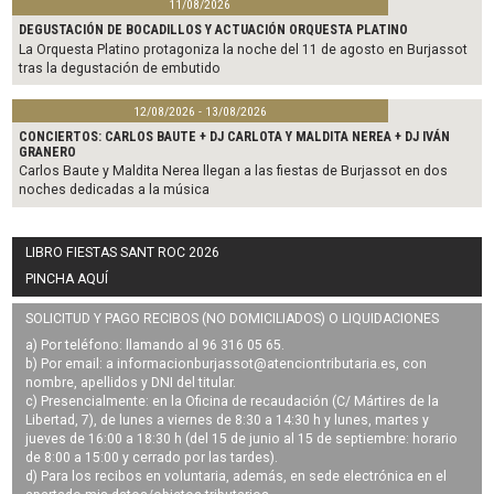
11/08/2026
DEGUSTACIÓN DE BOCADILLOS Y ACTUACIÓN ORQUESTA PLATINO
La Orquesta Platino protagoniza la noche del 11 de agosto en Burjassot
tras la degustación de embutido
12/08/2026 - 13/08/2026
CONCIERTOS: CARLOS BAUTE + DJ CARLOTA Y MALDITA NEREA + DJ IVÁN
GRANERO
Carlos Baute y Maldita Nerea llegan a las fiestas de Burjassot en dos
noches dedicadas a la música
LIBRO FIESTAS SANT ROC 2026
PINCHA AQUÍ
SOLICITUD Y PAGO RECIBOS (NO DOMICILIADOS) O LIQUIDACIONES
a) Por teléfono: llamando al 96 316 05 65.
b) Por email: a
informacionburjassot@atenciontributaria.es
, con
nombre, apellidos y DNI del titular.
c) Presencialmente: en la Oficina de recaudación (C/ Mártires de la
Libertad, 7), de lunes a viernes de 8:30 a 14:30 h y lunes, martes y
jueves de 16:00 a 18:30 h (del 15 de junio al 15 de septiembre: horario
de 8:00 a 15:00 y cerrado por las tardes).
d) Para los recibos en voluntaria, además, en sede electrónica en el