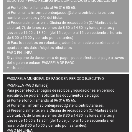
SOLICITUD Y PAGO RECIBOS (NO DOMICILIADOS) O LIQUIDACIONES
a) Por teléfono: llamando al 96 316 05 65.
b) Por email: a
informacionburjassot@atenciontributaria.es
, con
nombre, apellidos y DNI del titular.
c) Presencialmente: en la Oficina de recaudación (C/ Mártires de la
Libertad, 7), de lunes a viernes de 8:30 a 14:30 h y lunes, martes y
jueves de 16:00 a 18:30 h (del 15 de junio al 15 de septiembre: horario
de 8:00 a 15:00 y cerrado por las tardes).
d) Para los recibos en voluntaria, además, en sede electrónica en el
apartado mis datos/objetos tributarios.
PAGO EN LÍNEA:
Si ya dispone de documento de pago, puede efectuar el pago a través
del siguiente enlace:
PASARELA DE PAGO
+ Info
aquí
.
PASSARELA MUNICIPAL DE PAGOS EN PERIODO EJECUTIVO
PASARELA PAGO (Enlace)
Para poder efectuar pagos de
recibos y liquidaciones en periodo
ejecutivo
, se podrán
solicitar los documentos de pago
:
a) Por teléfono: llamando al 96 316 05 65.
b) Por email:
informacionburjassot@atenciontributaria.es
.
c) Presencialmente: en la Oficina de recaudación (C/ Mártires de la
Libertad, 7), de lunes a viernes de 8:30 a 14:30 h y lunes, martes y
jueves de 16:00 a 18:30 h (del 15 de junio al 15 de septiembre, en
horario de 8:00 a 15:00 y cerrado por las tardes).
PAGO EN LÍNEA: