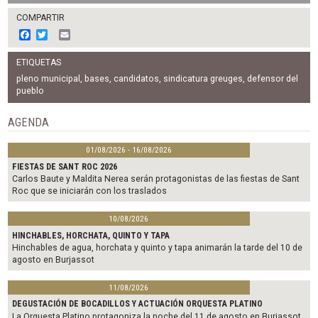
COMPARTIR
F
T
E
a
w
m
c
i
a
ETIQUETAS
e
t
i
b
t
l
pleno municipal
,
bases
,
candidatos
,
sindicatura greuges
,
defensor del
o
e
pueblo
o
r
k
AGENDA
01/08/2026 - 16/08/2026
FIESTAS DE SANT ROC 2026
Carlos Baute y Maldita Nerea serán protagonistas de las fiestas de Sant
Roc que se iniciarán con los traslados
10/08/2026
HINCHABLES, HORCHATA, QUINTO Y TAPA
Hinchables de agua, horchata y quinto y tapa animarán la tarde del 10 de
agosto en Burjassot
11/08/2026
DEGUSTACIÓN DE BOCADILLOS Y ACTUACIÓN ORQUESTA PLATINO
La Orquesta Platino protagoniza la noche del 11 de agosto en Burjassot