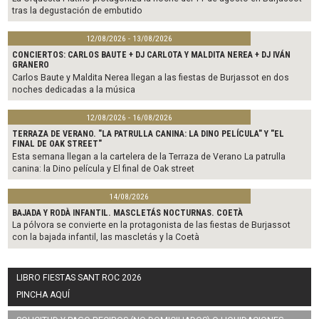
tras la degustación de embutido
12/08/2026 - 13/08/2026
CONCIERTOS: CARLOS BAUTE + DJ CARLOTA Y MALDITA NEREA + DJ IVÁN
GRANERO
Carlos Baute y Maldita Nerea llegan a las fiestas de Burjassot en dos
noches dedicadas a la música
12/08/2026 - 16/08/2026
TERRAZA DE VERANO. "LA PATRULLA CANINA: LA DINO PELÍCULA" Y "EL
FINAL DE OAK STREET"
Esta semana llegan a la cartelera de la Terraza de Verano La patrulla
canina: la Dino película y El final de Oak street
14/08/2026
BAJADA Y RODÀ INFANTIL. MASCLETÁS NOCTURNAS. COETÀ
La pólvora se convierte en la protagonista de las fiestas de Burjassot
con la bajada infantil, las mascletás y la Coetà
LIBRO FIESTAS SANT ROC 2026
PINCHA AQUÍ