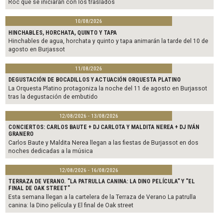
Roc que se iniciarán con los traslados
10/08/2026
HINCHABLES, HORCHATA, QUINTO Y TAPA
Hinchables de agua, horchata y quinto y tapa animarán la tarde del 10 de
agosto en Burjassot
11/08/2026
DEGUSTACIÓN DE BOCADILLOS Y ACTUACIÓN ORQUESTA PLATINO
La Orquesta Platino protagoniza la noche del 11 de agosto en Burjassot
tras la degustación de embutido
12/08/2026 - 13/08/2026
CONCIERTOS: CARLOS BAUTE + DJ CARLOTA Y MALDITA NEREA + DJ IVÁN
GRANERO
Carlos Baute y Maldita Nerea llegan a las fiestas de Burjassot en dos
noches dedicadas a la música
12/08/2026 - 16/08/2026
TERRAZA DE VERANO. "LA PATRULLA CANINA: LA DINO PELÍCULA" Y "EL
FINAL DE OAK STREET"
Esta semana llegan a la cartelera de la Terraza de Verano La patrulla
canina: la Dino película y El final de Oak street