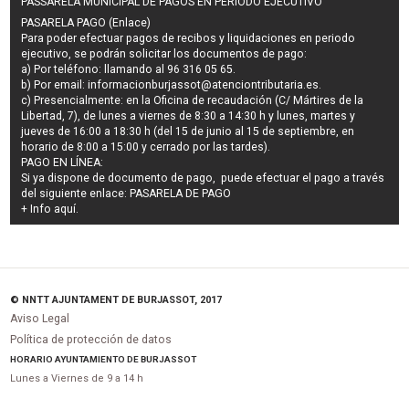
PASSARELA MUNICIPAL DE PAGOS EN PERIODO EJECUTIVO
PASARELA PAGO (Enlace)
Para poder efectuar pagos de
recibos y liquidaciones en periodo
ejecutivo
, se podrán
solicitar los documentos de pago
:
a) Por teléfono: llamando al 96 316 05 65.
b) Por email:
informacionburjassot@atenciontributaria.es
.
c) Presencialmente: en la Oficina de recaudación (C/ Mártires de la
Libertad, 7), de lunes a viernes de 8:30 a 14:30 h y lunes, martes y
jueves de 16:00 a 18:30 h (del 15 de junio al 15 de septiembre, en
horario de 8:00 a 15:00 y cerrado por las tardes).
PAGO EN LÍNEA:
Si ya dispone de documento de pago, puede efectuar el pago a través
del siguiente enlace:
PASARELA DE PAGO
+ Info
aquí
.
© NNTT AJUNTAMENT DE BURJASSOT, 2017
Aviso Legal
Política de protección de datos
HORARIO AYUNTAMIENTO DE BURJASSOT
Lunes a Viernes de 9 a 14 h