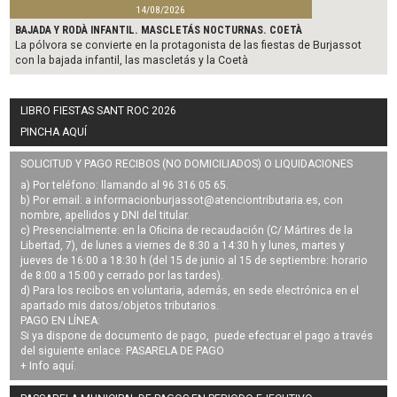
14/08/2026
BAJADA Y RODÀ INFANTIL. MASCLETÁS NOCTURNAS. COETÀ
La pólvora se convierte en la protagonista de las fiestas de Burjassot
con la bajada infantil, las mascletás y la Coetà
LIBRO FIESTAS SANT ROC 2026
PINCHA AQUÍ
SOLICITUD Y PAGO RECIBOS (NO DOMICILIADOS) O LIQUIDACIONES
a) Por teléfono: llamando al 96 316 05 65.
b) Por email: a
informacionburjassot@atenciontributaria.es
, con
nombre, apellidos y DNI del titular.
c) Presencialmente: en la Oficina de recaudación (C/ Mártires de la
Libertad, 7), de lunes a viernes de 8:30 a 14:30 h y lunes, martes y
jueves de 16:00 a 18:30 h (del 15 de junio al 15 de septiembre: horario
de 8:00 a 15:00 y cerrado por las tardes).
d) Para los recibos en voluntaria, además, en sede electrónica en el
apartado mis datos/objetos tributarios.
PAGO EN LÍNEA:
Si ya dispone de documento de pago, puede efectuar el pago a través
del siguiente enlace:
PASARELA DE PAGO
+ Info
aquí
.