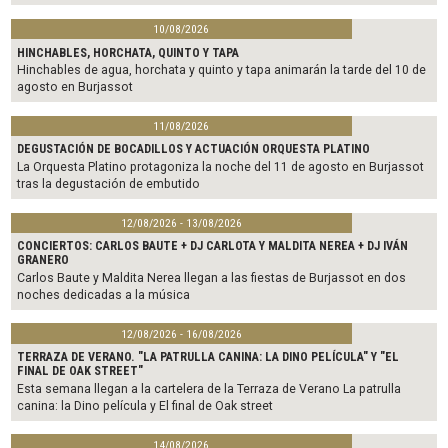
10/08/2026
HINCHABLES, HORCHATA, QUINTO Y TAPA
Hinchables de agua, horchata y quinto y tapa animarán la tarde del 10 de
agosto en Burjassot
11/08/2026
DEGUSTACIÓN DE BOCADILLOS Y ACTUACIÓN ORQUESTA PLATINO
La Orquesta Platino protagoniza la noche del 11 de agosto en Burjassot
tras la degustación de embutido
12/08/2026 - 13/08/2026
CONCIERTOS: CARLOS BAUTE + DJ CARLOTA Y MALDITA NEREA + DJ IVÁN
GRANERO
Carlos Baute y Maldita Nerea llegan a las fiestas de Burjassot en dos
noches dedicadas a la música
12/08/2026 - 16/08/2026
TERRAZA DE VERANO. "LA PATRULLA CANINA: LA DINO PELÍCULA" Y "EL
FINAL DE OAK STREET"
Esta semana llegan a la cartelera de la Terraza de Verano La patrulla
canina: la Dino película y El final de Oak street
14/08/2026