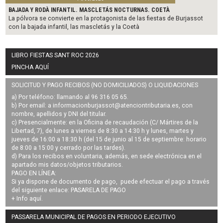
BAJADA Y RODÀ INFANTIL. MASCLETÁS NOCTURNAS. COETÀ
La pólvora se convierte en la protagonista de las fiestas de Burjassot
con la bajada infantil, las mascletás y la Coetà
LIBRO FIESTAS SANT ROC 2026
PINCHA AQUÍ
SOLICITUD Y PAGO RECIBOS (NO DOMICILIADOS) O LIQUIDACIONES
a) Por teléfono: llamando al 96 316 05 65.
b) Por email: a
informacionburjassot@atenciontributaria.es
, con
nombre, apellidos y DNI del titular.
c) Presencialmente: en la Oficina de recaudación (C/ Mártires de la
Libertad, 7), de lunes a viernes de 8:30 a 14:30 h y lunes, martes y
jueves de 16:00 a 18:30 h (del 15 de junio al 15 de septiembre: horario
de 8:00 a 15:00 y cerrado por las tardes).
d) Para los recibos en voluntaria, además, en sede electrónica en el
apartado mis datos/objetos tributarios.
PAGO EN LÍNEA:
Si ya dispone de documento de pago, puede efectuar el pago a través
del siguiente enlace:
PASARELA DE PAGO
+ Info
aquí
.
PASSARELA MUNICIPAL DE PAGOS EN PERIODO EJECUTIVO