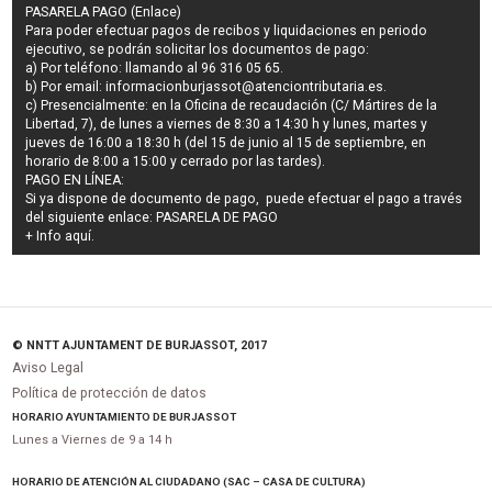
PASARELA PAGO (Enlace)
Para poder efectuar pagos de
recibos y liquidaciones en periodo
ejecutivo
, se podrán
solicitar los documentos de pago
:
a) Por teléfono: llamando al 96 316 05 65.
b) Por email:
informacionburjassot@atenciontributaria.es
.
c) Presencialmente: en la Oficina de recaudación (C/ Mártires de la
Libertad, 7), de lunes a viernes de 8:30 a 14:30 h y lunes, martes y
jueves de 16:00 a 18:30 h (del 15 de junio al 15 de septiembre, en
horario de 8:00 a 15:00 y cerrado por las tardes).
PAGO EN LÍNEA:
Si ya dispone de documento de pago, puede efectuar el pago a través
del siguiente enlace:
PASARELA DE PAGO
+ Info
aquí
.
© NNTT AJUNTAMENT DE BURJASSOT, 2017
Aviso Legal
Política de protección de datos
HORARIO AYUNTAMIENTO DE BURJASSOT
Lunes a Viernes de 9 a 14 h
HORARIO DE ATENCIÓN AL CIUDADANO (SAC – CASA DE CULTURA)