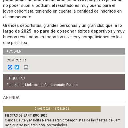
no poder subir al pódium, el resultado es muy bueno para el
joven deportista, teniendo en cuenta la cantidad de inscritos en
el campeonato.
Grandes deportistas, grandes personas y un gran club que,
a lo
largo de 2025, no para de cosechar éxitos deportivos
y muy
buenos resultados en todos los niveles y competiciones en las
que participa.
VOLVER
COMPARTIR
F
T
E
a
w
m
c
i
a
ETIQUETAS
e
t
i
b
t
l
Funakoshi
,
Kickboxing
,
Campeonato Europa
o
e
o
r
AGENDA
k
01/08/2026 - 16/08/2026
FIESTAS DE SANT ROC 2026
Carlos Baute y Maldita Nerea serán protagonistas de las fiestas de Sant
Roc que se iniciarán con los traslados