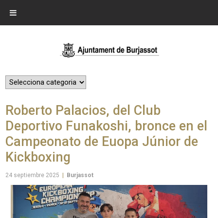
Roberto Palacios, del Club
Deportivo Funakoshi, bronce en el
Campeonato de Euopa Júnior de
Kickboxing
24 septiembre 2025
|
Burjassot