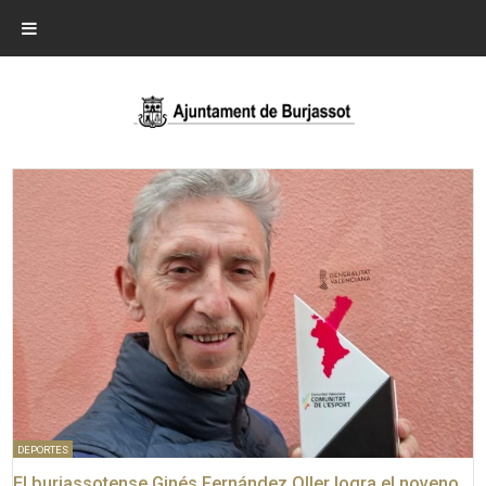
DEPORTES
El burjassotense Ginés Fernández Oller logra el noveno