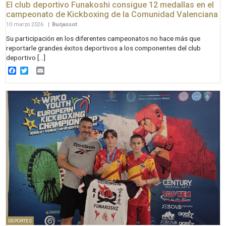
El club deportivo Funakoshi consigue 12 medallas en el
campeonato de Kickboxing de la Comunidad Valenciana
10 marzo 2026
|
Burjassot
Su participación en los diferentes campeonatos no hace más que
reportarle grandes éxitos deportivos a los componentes del club
deportivo […]
Facebook
Twitter
Email
DEPORTES