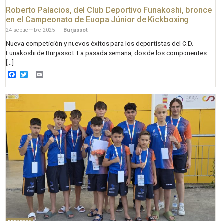
Roberto Palacios, del Club Deportivo Funakoshi, bronce
en el Campeonato de Euopa Júnior de Kickboxing
24 septiembre 2025
|
Burjassot
Nueva competición y nuevos éxitos para los deportistas del C.D.
Funakoshi de Burjassot. La pasada semana, dos de los componentes
[…]
Facebook
Twitter
Email