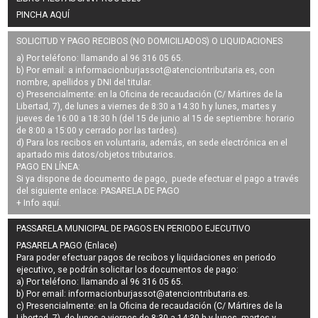
PINCHA AQUÍ
SOLICITUD Y PAGO RECIBOS (NO DOMICILIADOS) O LIQUIDACIONES
a) Por teléfono: llamando al 96 316 05 65.
b) Por email: a
informacionburjassot@atenciontributaria.es
, con
nombre, apellidos y DNI del titular.
c) Presencialmente: en la Oficina de recaudación (C/ Mártires de la
Libertad, 7), de lunes a viernes de 8:30 a 14:30 h y lunes, martes y
jueves de 16:00 a 18:30 h (del 15 de junio al 15 de septiembre: horario
de 8:00 a 15:00 y cerrado por las tardes).
d) Para los recibos en voluntaria, además, en sede electrónica en el
apartado mis datos/objetos tributarios.
PAGO EN LÍNEA:
Si ya dispone de documento de pago, puede efectuar el pago a través
del siguiente enlace:
PASARELA DE PAGO
+ Info
aquí
.
PASSARELA MUNICIPAL DE PAGOS EN PERIODO EJECUTIVO
PASARELA PAGO (Enlace)
Para poder efectuar pagos de
recibos y liquidaciones en periodo
ejecutivo
, se podrán
solicitar los documentos de pago
:
a) Por teléfono: llamando al 96 316 05 65.
b) Por email:
informacionburjassot@atenciontributaria.es
.
c) Presencialmente: en la Oficina de recaudación (C/ Mártires de la