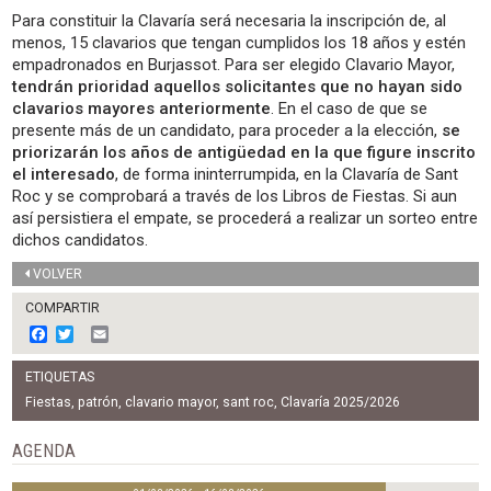
Para constituir la Clavaría será necesaria la inscripción de, al
menos, 15 clavarios que tengan cumplidos los 18 años y estén
empadronados en Burjassot. Para ser elegido Clavario Mayor,
tendrán prioridad aquellos solicitantes que no hayan sido
clavarios mayores anteriormente
. En el caso de que se
presente más de un candidato, para proceder a la elección,
se
priorizarán los años de antigüedad en la que figure inscrito
el interesado
, de forma ininterrumpida, en la Clavaría de Sant
Roc y se comprobará a través de los Libros de Fiestas. Si aun
así persistiera el empate, se procederá a realizar un sorteo entre
dichos candidatos.
VOLVER
COMPARTIR
F
T
E
a
w
m
c
i
a
ETIQUETAS
e
t
i
b
t
l
Fiestas
,
patrón
,
clavario mayor
,
sant roc
,
Clavaría 2025/2026
o
e
o
r
AGENDA
k