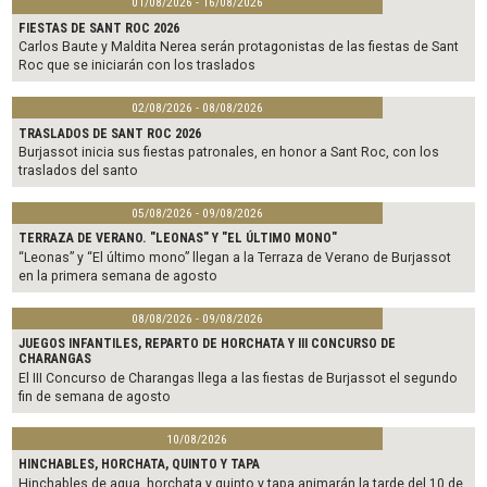
01/08/2026 - 16/08/2026
FIESTAS DE SANT ROC 2026
Carlos Baute y Maldita Nerea serán protagonistas de las fiestas de Sant
Roc que se iniciarán con los traslados
02/08/2026 - 08/08/2026
TRASLADOS DE SANT ROC 2026
Burjassot inicia sus fiestas patronales, en honor a Sant Roc, con los
traslados del santo
05/08/2026 - 09/08/2026
TERRAZA DE VERANO. "LEONAS" Y "EL ÚLTIMO MONO"
“Leonas” y “El último mono” llegan a la Terraza de Verano de Burjassot
en la primera semana de agosto
08/08/2026 - 09/08/2026
JUEGOS INFANTILES, REPARTO DE HORCHATA Y III CONCURSO DE
CHARANGAS
El III Concurso de Charangas llega a las fiestas de Burjassot el segundo
fin de semana de agosto
10/08/2026
HINCHABLES, HORCHATA, QUINTO Y TAPA
Hinchables de agua, horchata y quinto y tapa animarán la tarde del 10 de