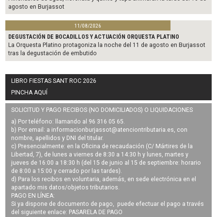
agosto en Burjassot
11/08/2026
DEGUSTACIÓN DE BOCADILLOS Y ACTUACIÓN ORQUESTA PLATINO
La Orquesta Platino protagoniza la noche del 11 de agosto en Burjassot
tras la degustación de embutido
LIBRO FIESTAS SANT ROC 2026
PINCHA AQUÍ
SOLICITUD Y PAGO RECIBOS (NO DOMICILIADOS) O LIQUIDACIONES
a) Por teléfono: llamando al 96 316 05 65.
b) Por email: a
informacionburjassot@atenciontributaria.es
, con
nombre, apellidos y DNI del titular.
c) Presencialmente: en la Oficina de recaudación (C/ Mártires de la
Libertad, 7), de lunes a viernes de 8:30 a 14:30 h y lunes, martes y
jueves de 16:00 a 18:30 h (del 15 de junio al 15 de septiembre: horario
de 8:00 a 15:00 y cerrado por las tardes).
d) Para los recibos en voluntaria, además, en sede electrónica en el
apartado mis datos/objetos tributarios.
PAGO EN LÍNEA:
Si ya dispone de documento de pago, puede efectuar el pago a través
del siguiente enlace:
PASARELA DE PAGO