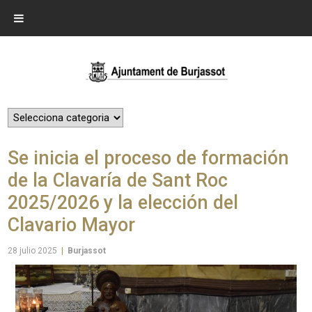
Se inicia el proceso de formación
de la Clavaría de Sant Roc
2025/2026 y la elección del
Clavario Mayor
28 julio 2025
|
Burjassot