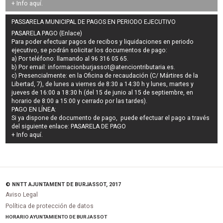
+ Info
aquí
.
PASSARELA MUNICIPAL DE PAGOS EN PERIODO EJECUTIVO
PASARELA PAGO (Enlace)
Para poder efectuar pagos de
recibos y liquidaciones en periodo
ejecutivo
, se podrán
solicitar los documentos de pago
:
a) Por teléfono: llamando al 96 316 05 65.
b) Por email:
informacionburjassot@atenciontributaria.es
.
c) Presencialmente: en la Oficina de recaudación (C/ Mártires de la
Libertad, 7), de lunes a viernes de 8:30 a 14:30 h y lunes, martes y
jueves de 16:00 a 18:30 h (del 15 de junio al 15 de septiembre, en
horario de 8:00 a 15:00 y cerrado por las tardes).
PAGO EN LÍNEA:
Si ya dispone de documento de pago, puede efectuar el pago a través
del siguiente enlace:
PASARELA DE PAGO
+ Info
aquí
.
© NNTT AJUNTAMENT DE BURJASSOT, 2017
Aviso Legal
Política de protección de datos
HORARIO AYUNTAMIENTO DE BURJASSOT