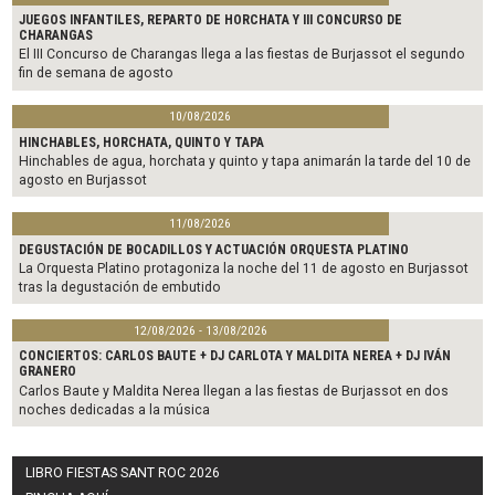
JUEGOS INFANTILES, REPARTO DE HORCHATA Y III CONCURSO DE
CHARANGAS
El III Concurso de Charangas llega a las fiestas de Burjassot el segundo
fin de semana de agosto
10/08/2026
HINCHABLES, HORCHATA, QUINTO Y TAPA
Hinchables de agua, horchata y quinto y tapa animarán la tarde del 10 de
agosto en Burjassot
11/08/2026
DEGUSTACIÓN DE BOCADILLOS Y ACTUACIÓN ORQUESTA PLATINO
La Orquesta Platino protagoniza la noche del 11 de agosto en Burjassot
tras la degustación de embutido
12/08/2026 - 13/08/2026
CONCIERTOS: CARLOS BAUTE + DJ CARLOTA Y MALDITA NEREA + DJ IVÁN
GRANERO
Carlos Baute y Maldita Nerea llegan a las fiestas de Burjassot en dos
noches dedicadas a la música
LIBRO FIESTAS SANT ROC 2026