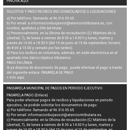
PINCHA AQUÍ
SOLICITUD Y PAGO RECIBOS (NO DOMICILIADOS) O LIQUIDACIONES
a) Por teléfono: llamando al 96 316 05 65.
b) Por email: a
informacionburjassot@atenciontributaria.es
, con
nombre, apellidos y DNI del titular.
c) Presencialmente: en la Oficina de recaudación (C/ Mártires de la
Libertad, 7), de lunes a viernes de 8:30 a 14:30 h y lunes, martes y
jueves de 16:00 a 18:30 h (del 15 de junio al 15 de septiembre: horario
de 8:00 a 15:00 y cerrado por las tardes).
d) Para los recibos en voluntaria, además, en sede electrónica en el
apartado mis datos/objetos tributarios.
PAGO EN LÍNEA:
Si ya dispone de documento de pago, puede efectuar el pago a través
del siguiente enlace:
PASARELA DE PAGO
+ Info
aquí
.
PASSARELA MUNICIPAL DE PAGOS EN PERIODO EJECUTIVO
PASARELA PAGO (Enlace)
Para poder efectuar pagos de
recibos y liquidaciones en periodo
ejecutivo
, se podrán
solicitar los documentos de pago
:
a) Por teléfono: llamando al 96 316 05 65.
b) Por email:
informacionburjassot@atenciontributaria.es
.
c) Presencialmente: en la Oficina de recaudación (C/ Mártires de la
Libertad, 7), de lunes a viernes de 8:30 a 14:30 h y lunes, martes y
jueves de 16:00 a 18:30 h (del 15 de junio al 15 de septiembre, en