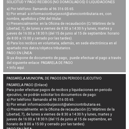
SOLICITUD Y PAGO RECIBOS (NO DOMICILIADOS) O LIQUIDACIONES
a) Por teléfono: llamando al 96 316 05 65.
b) Por email: a
informacionburjassot@atenciontributaria.es
, con
nombre, apellidos y DNI del titular.
c) Presencialmente: en la Oficina de recaudación (C/ Mártires de la
Libertad, 7), de lunes a viernes de 8:30 a 14:30 h y lunes, martes y
jueves de 16:00 a 18:30 h (del 15 de junio al 15 de septiembre: horario
de 8:00 a 15:00 y cerrado por las tardes).
d) Para los recibos en voluntaria, además, en sede electrónica en el
apartado mis datos/objetos tributarios.
PAGO EN LÍNEA:
Si ya dispone de documento de pago, puede efectuar el pago a través
del siguiente enlace:
PASARELA DE PAGO
+ Info
aquí
.
PASSARELA MUNICIPAL DE PAGOS EN PERIODO EJECUTIVO
PASARELA PAGO (Enlace)
Para poder efectuar pagos de
recibos y liquidaciones en periodo
ejecutivo
, se podrán
solicitar los documentos de pago
:
a) Por teléfono: llamando al 96 316 05 65.
b) Por email:
informacionburjassot@atenciontributaria.es
.
c) Presencialmente: en la Oficina de recaudación (C/ Mártires de la
Libertad, 7), de lunes a viernes de 8:30 a 14:30 h y lunes, martes y
jueves de 16:00 a 18:30 h (del 15 de junio al 15 de septiembre, en
horario de 8:00 a 15:00 y cerrado por las tardes).