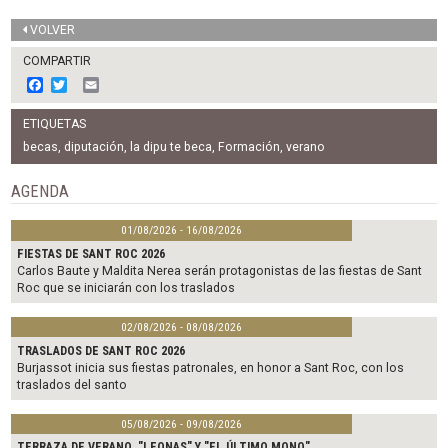
VOLVER
COMPARTIR
F
T
E
a
w
m
c
i
a
ETIQUETAS
e
t
i
b
t
l
becas
,
diputación
,
la dipu te beca
,
Formación
,
verano
o
e
o
r
AGENDA
k
01/08/2026 - 16/08/2026
FIESTAS DE SANT ROC 2026
Carlos Baute y Maldita Nerea serán protagonistas de las fiestas de Sant
Roc que se iniciarán con los traslados
02/08/2026 - 08/08/2026
TRASLADOS DE SANT ROC 2026
Burjassot inicia sus fiestas patronales, en honor a Sant Roc, con los
traslados del santo
05/08/2026 - 09/08/2026
TERRAZA DE VERANO. "LEONAS" Y "EL ÚLTIMO MONO"