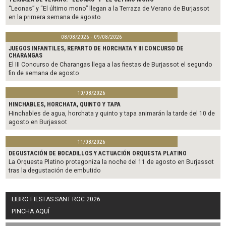
“Leonas” y “El último mono” llegan a la Terraza de Verano de Burjassot
en la primera semana de agosto
08/08/2026 - 09/08/2026
JUEGOS INFANTILES, REPARTO DE HORCHATA Y III CONCURSO DE
CHARANGAS
El III Concurso de Charangas llega a las fiestas de Burjassot el segundo
fin de semana de agosto
10/08/2026
HINCHABLES, HORCHATA, QUINTO Y TAPA
Hinchables de agua, horchata y quinto y tapa animarán la tarde del 10 de
agosto en Burjassot
11/08/2026
DEGUSTACIÓN DE BOCADILLOS Y ACTUACIÓN ORQUESTA PLATINO
La Orquesta Platino protagoniza la noche del 11 de agosto en Burjassot
tras la degustación de embutido
LIBRO FIESTAS SANT ROC 2026
PINCHA AQUÍ