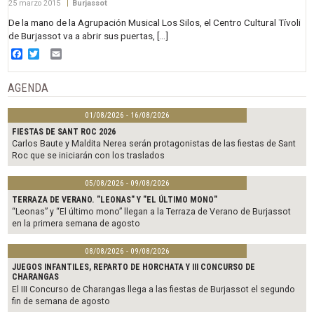
25 marzo 2015
|
Burjassot
De la mano de la Agrupación Musical Los Silos, el Centro Cultural Tívoli
de Burjassot va a abrir sus puertas, […]
Facebook
Twitter
Email
AGENDA
01/08/2026 - 16/08/2026
FIESTAS DE SANT ROC 2026
Carlos Baute y Maldita Nerea serán protagonistas de las fiestas de Sant
Roc que se iniciarán con los traslados
05/08/2026 - 09/08/2026
TERRAZA DE VERANO. "LEONAS" Y "EL ÚLTIMO MONO"
“Leonas” y “El último mono” llegan a la Terraza de Verano de Burjassot
en la primera semana de agosto
08/08/2026 - 09/08/2026
JUEGOS INFANTILES, REPARTO DE HORCHATA Y III CONCURSO DE
CHARANGAS
El III Concurso de Charangas llega a las fiestas de Burjassot el segundo
fin de semana de agosto