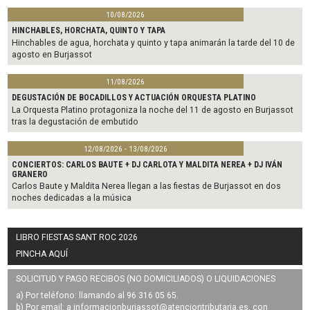
10/08/2026
HINCHABLES, HORCHATA, QUINTO Y TAPA
Hinchables de agua, horchata y quinto y tapa animarán la tarde del 10 de
agosto en Burjassot
11/08/2026
DEGUSTACIÓN DE BOCADILLOS Y ACTUACIÓN ORQUESTA PLATINO
La Orquesta Platino protagoniza la noche del 11 de agosto en Burjassot
tras la degustación de embutido
12/08/2026 - 13/08/2026
CONCIERTOS: CARLOS BAUTE + DJ CARLOTA Y MALDITA NEREA + DJ IVÁN
GRANERO
Carlos Baute y Maldita Nerea llegan a las fiestas de Burjassot en dos
noches dedicadas a la música
LIBRO FIESTAS SANT ROC 2026
PINCHA AQUÍ
SOLICITUD Y PAGO RECIBOS (NO DOMICILIADOS) O LIQUIDACIONES
a) Por teléfono: llamando al 96 316 05 65.
b) Por email: a
informacionburjassot@atenciontributaria.es
, con