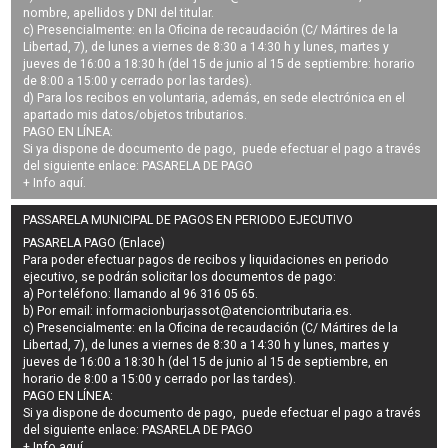
nombre, apellidos y DNI del titular.
c) Presencialmente: en la Oficina de recaudación (C/ Mártires de la
Libertad, 7), de lunes a viernes de 8:30 a 14:30 h y lunes, martes y
jueves de 16:00 a 18:30 h (del 15 de junio al 15 de septiembre: horario
de 8:00 a 15:00 y cerrado por las tardes).
d) Para los recibos en voluntaria, además, en sede electrónica en el
apartado mis datos/objetos tributarios.
PAGO EN LÍNEA:
Si ya dispone de documento de pago, puede efectuar el pago a través
del siguiente enlace:
PASARELA DE PAGO
+ Info
aquí
.
PASSARELA MUNICIPAL DE PAGOS EN PERIODO EJECUTIVO
PASARELA PAGO (Enlace)
Para poder efectuar pagos de
recibos y liquidaciones en periodo
ejecutivo
, se podrán
solicitar los documentos de pago
:
a) Por teléfono: llamando al 96 316 05 65.
b) Por email:
informacionburjassot@atenciontributaria.es
.
c) Presencialmente: en la Oficina de recaudación (C/ Mártires de la
Libertad, 7), de lunes a viernes de 8:30 a 14:30 h y lunes, martes y
jueves de 16:00 a 18:30 h (del 15 de junio al 15 de septiembre, en
horario de 8:00 a 15:00 y cerrado por las tardes).
PAGO EN LÍNEA:
Si ya dispone de documento de pago, puede efectuar el pago a través
del siguiente enlace:
PASARELA DE PAGO
+ Info
aquí
.