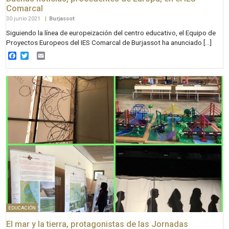
Comarcal
30 junio 2021
|
Burjassot
Siguiendo la línea de europeización del centro educativo, el Equipo de
Proyectos Europeos del IES Comarcal de Burjassot ha anunciado […]
Facebook
Twitter
Email
EDUCACIÓN
El mar y la tierra, protagonistas de las Jornadas