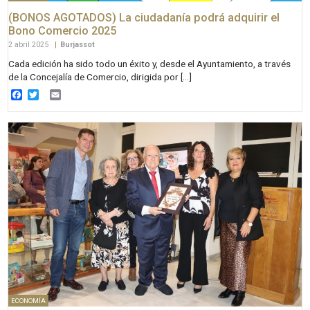
(BONOS AGOTADOS) La ciudadanía podrá adquirir el
Bono Comercio 2025
2 abril 2025
|
Burjassot
Cada edición ha sido todo un éxito y, desde el Ayuntamiento, a través
de la Concejalía de Comercio, dirigida por […]
Facebook
Twitter
Email
ECONOMÍA