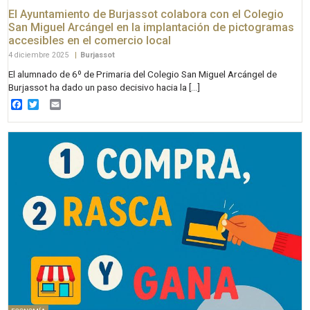
El Ayuntamiento de Burjassot colabora con el Colegio
San Miguel Arcángel en la implantación de pictogramas
accesibles en el comercio local
4 diciembre 2025
|
Burjassot
El alumnado de 6º de Primaria del Colegio San Miguel Arcángel de
Burjassot ha dado un paso decisivo hacia la […]
Facebook
Twitter
Email