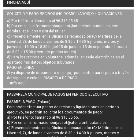
PINCHA AQUÍ
SOLICITUD Y PAGO RECIBOS (NO DOMICILIADOS) O LIQUIDACIONES
a) Por teléfono: llamando al 96 316 05 65.
b) Por email: a
informacionburjassot@atenciontributaria.es
, con
nombre, apellidos y DNI del titular.
c) Presencialmente: en la Oficina de recaudación (C/ Mártires de la
Libertad, 7), de lunes a viernes de 8:30 a 14:30 h y lunes, martes y
jueves de 16:00 a 18:30 h (del 15 de junio al 15 de septiembre: horario
de 8:00 a 15:00 y cerrado por las tardes).
d) Para los recibos en voluntaria, además, en sede electrónica en el
apartado mis datos/objetos tributarios.
PAGO EN LÍNEA:
Si ya dispone de documento de pago, puede efectuar el pago a través
del siguiente enlace:
PASARELA DE PAGO
+ Info
aquí
.
PASSARELA MUNICIPAL DE PAGOS EN PERIODO EJECUTIVO
PASARELA PAGO (Enlace)
Para poder efectuar pagos de
recibos y liquidaciones en periodo
ejecutivo
, se podrán
solicitar los documentos de pago
:
a) Por teléfono: llamando al 96 316 05 65.
b) Por email:
informacionburjassot@atenciontributaria.es
.
c) Presencialmente: en la Oficina de recaudación (C/ Mártires de la
Libertad, 7), de lunes a viernes de 8:30 a 14:30 h y lunes, martes y