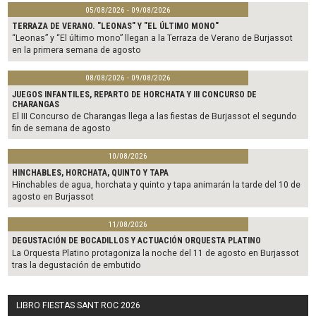
05/08/2026 - 09/08/2026
TERRAZA DE VERANO. "LEONAS" Y "EL ÚLTIMO MONO"
“Leonas” y “El último mono” llegan a la Terraza de Verano de Burjassot
en la primera semana de agosto
08/08/2026 - 09/08/2026
JUEGOS INFANTILES, REPARTO DE HORCHATA Y III CONCURSO DE
CHARANGAS
El III Concurso de Charangas llega a las fiestas de Burjassot el segundo
fin de semana de agosto
10/08/2026
HINCHABLES, HORCHATA, QUINTO Y TAPA
Hinchables de agua, horchata y quinto y tapa animarán la tarde del 10 de
agosto en Burjassot
11/08/2026
DEGUSTACIÓN DE BOCADILLOS Y ACTUACIÓN ORQUESTA PLATINO
La Orquesta Platino protagoniza la noche del 11 de agosto en Burjassot
tras la degustación de embutido
LIBRO FIESTAS SANT ROC 2026