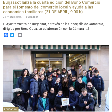
Burjassot lanza la cuarta edición del Bono Comercio
para el fomento del comercio local y ayuda a las
economías familiares (21 DE ABRIL, 9.00 h)
25 marzo 2026
|
Burjassot
El Ayuntamiento de Burjassot, a través de la Concejalía de Comercio,
dirigida por Rosa Coca, en colaboración con la Cámara […]
Facebook
Twitter
Email
EDUCACIÓN