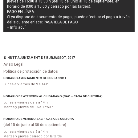
jueves de 16:00 a 18:30 h (del 15 de junio al 15 de septiembre, en
horario de 8:00 a 15:00 y cerrado por las tardes).
PAGO EN LÍNEA:
Si ya dispone de documento de pago, puede efectuar el pago a través
del siguiente enlace:
PASARELA DE PAGO
+ Info
aquí
.
© NNTT AJUNTAMENT DE BURJASSOT, 2017
Aviso Legal
Política de protección de datos
HORARIO AYUNTAMIENTO DE BURJASSOT
Lunes a Viernes de 9 a 14 h
HORARIO DE ATENCIÓN AL CIUDADANO (SAC – CASA DE CULTURA)
Lunes a viernes de 9 a 14 h
Martes y jueves de 16 a 17:50 h
HORARIO DE VERANO SAC – CASA DE CULTURA
(del 15 de junio al 30 de septiembre)
Lunes a viernes de 9 a 14 h
Martes y jueves cerrado por la tarde