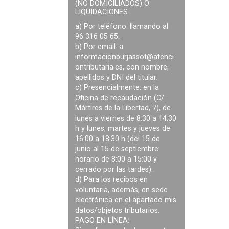
(NO DOMICILIADOS) O
LIQUIDACIONES
a) Por teléfono: llamando al
96 316 05 65.
b) Por email: a
informacionburjassot@atenci
ontributaria.es
, con nombre,
apellidos y DNI del titular.
c) Presencialmente: en la
Oficina de recaudación (C/
Mártires de la Libertad, 7), de
lunes a viernes de 8:30 a 14:30
h y lunes, martes y jueves de
16:00 a 18:30 h (del 15 de
junio al 15 de septiembre:
horario de 8:00 a 15:00 y
cerrado por las tardes).
d) Para los recibos en
voluntaria, además, en sede
electrónica en el apartado mis
datos/objetos tributarios.
PAGO EN LÍNEA: