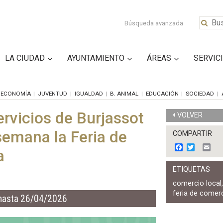
Búsqueda avanzada
LA CIUDAD
AYUNTAMIENTO
ÁREAS
SERVIC
ECONOMÍA
JUVENTUD
IGUALDAD
B. ANIMAL
EDUCACIÓN
SOCIEDAD
rvicios de Burjassot
VOLVER
semana la Feria de
COMPARTIR
F
T
E
a
a
w
m
c
i
a
ETIQUETAS
e
t
i
b
t
l
comercio local
o
e
feria de comer
o
r
hasta 26/04/2026
k