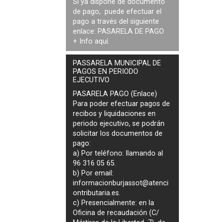
Si ya dispone de documento
de pago, puede efectuar el
pago a través del siguiente
enlace:
PASARELA DE PAGO
+ Info
aquí
.
PASSARELA MUNICIPAL DE
PAGOS EN PERIODO
EJECUTIVO
PASARELA PAGO (Enlace)
Para poder efectuar pagos de
recibos y liquidaciones en
periodo ejecutivo
, se podrán
solicitar los documentos de
pago
:
a) Por teléfono: llamando al
96 316 05 65.
b) Por email:
informacionburjassot@atenci
ontributaria.es
.
c) Presencialmente: en la
Oficina de recaudación (C/