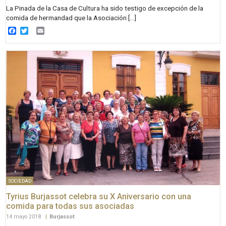
La Pinada de la Casa de Cultura ha sido testigo de excepción de la
comida de hermandad que la Asociación […]
Facebook
Twitter
Email
SOCIEDAD
Tyrius Burjassot celebra su X Aniversario con una
comida para todas sus asociadas
14 mayo 2018
|
Burjassot