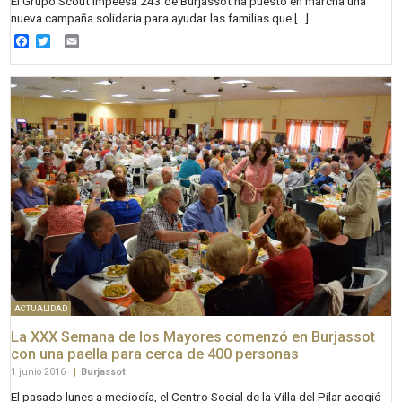
El Grupo Scout Impeesa 243 de Burjassot ha puesto en marcha una
nueva campaña solidaria para ayudar las familias que […]
Facebook
Twitter
Email
ACTUALIDAD
La XXX Semana de los Mayores comenzó en Burjassot
con una paella para cerca de 400 personas
1 junio 2016
|
Burjassot
El pasado lunes a mediodía, el Centro Social de la Villa del Pilar acogió