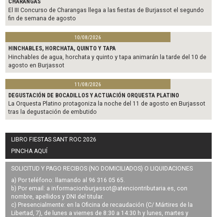
CHARANGAS
El III Concurso de Charangas llega a las fiestas de Burjassot el segundo
fin de semana de agosto
10/08/2026
HINCHABLES, HORCHATA, QUINTO Y TAPA
Hinchables de agua, horchata y quinto y tapa animarán la tarde del 10 de
agosto en Burjassot
11/08/2026
DEGUSTACIÓN DE BOCADILLOS Y ACTUACIÓN ORQUESTA PLATINO
La Orquesta Platino protagoniza la noche del 11 de agosto en Burjassot
tras la degustación de embutido
LIBRO FIESTAS SANT ROC 2026
PINCHA AQUÍ
SOLICITUD Y PAGO RECIBOS (NO DOMICILIADOS) O LIQUIDACIONES
a) Por teléfono: llamando al 96 316 05 65.
b) Por email: a
informacionburjassot@atenciontributaria.es
, con
nombre, apellidos y DNI del titular.
c) Presencialmente: en la Oficina de recaudación (C/ Mártires de la
Libertad, 7), de lunes a viernes de 8:30 a 14:30 h y lunes, martes y