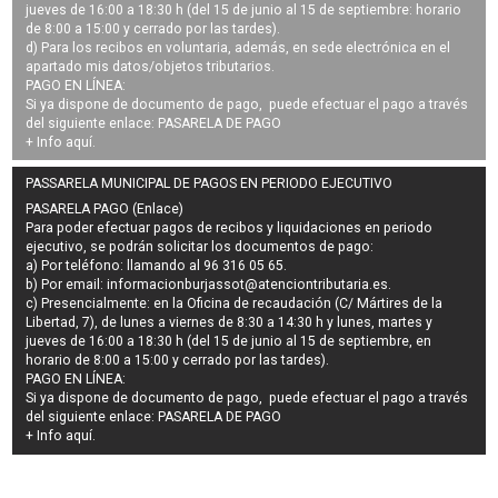
jueves de 16:00 a 18:30 h (del 15 de junio al 15 de septiembre: horario
de 8:00 a 15:00 y cerrado por las tardes).
d) Para los recibos en voluntaria, además, en sede electrónica en el
apartado mis datos/objetos tributarios.
PAGO EN LÍNEA:
Si ya dispone de documento de pago, puede efectuar el pago a través
del siguiente enlace:
PASARELA DE PAGO
+ Info
aquí
.
PASSARELA MUNICIPAL DE PAGOS EN PERIODO EJECUTIVO
PASARELA PAGO (Enlace)
Para poder efectuar pagos de
recibos y liquidaciones en periodo
ejecutivo
, se podrán
solicitar los documentos de pago
:
a) Por teléfono: llamando al 96 316 05 65.
b) Por email:
informacionburjassot@atenciontributaria.es
.
c) Presencialmente: en la Oficina de recaudación (C/ Mártires de la
Libertad, 7), de lunes a viernes de 8:30 a 14:30 h y lunes, martes y
jueves de 16:00 a 18:30 h (del 15 de junio al 15 de septiembre, en
horario de 8:00 a 15:00 y cerrado por las tardes).
PAGO EN LÍNEA:
Si ya dispone de documento de pago, puede efectuar el pago a través
del siguiente enlace:
PASARELA DE PAGO
+ Info
aquí
.