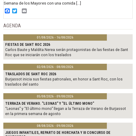
Semana de los Mayores con una comida […]
Facebook
Twitter
Email
AGENDA
01/08/2026 - 16/08/2026
FIESTAS DE SANT ROC 2026
Carlos Baute y Maldita Nerea serán protagonistas de las fiestas de Sant
Roc que se iniciarán con los traslados
02/08/2026 - 08/08/2026
TRASLADOS DE SANT ROC 2026
Burjassot inicia sus fiestas patronales, en honor a Sant Roc, con los
traslados del santo
05/08/2026 - 09/08/2026
TERRAZA DE VERANO. "LEONAS" Y "EL ÚLTIMO MONO"
“Leonas” y “El último mono” llegan a la Terraza de Verano de Burjassot
en la primera semana de agosto
08/08/2026 - 09/08/2026
JUEGOS INFANTILES, REPARTO DE HORCHATA Y III CONCURSO DE