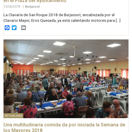
en el Plaza del Ayuntamiento
10/06/2018
|
Burjassot
La Clavaría de San Roque 2018 de Burjassot, encabezada por el
Clavario Mayor, Eros Quesada, ya está calentando motores para […]
Facebook
Twitter
Email
ACTUALIDAD
Una multitudinaria comida da por iniciada la Semana de
los Mayores 2018