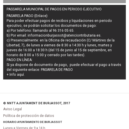
PASSARELA MUNICIPAL DE PAGOS EN PERIODO EJECUTIVO
PASARELA PAGO (Enlace)
Para poder efectuar pagos de
recibos y liquidaciones en periodo
ejecutivo
, se podrán
solicitar los documentos de pago
:
a) Por teléfono: llamando al 96 316 05 65.
b) Por email:
informacionburjassot@atenciontributaria.es
.
c) Presencialmente: en la Oficina de recaudación (C/ Mártires de la
Libertad, 7), de lunes a viernes de 8:30 a 14:30 h y lunes, martes y
jueves de 16:00 a 18:30 h (del 15 de junio al 15 de septiembre, en
horario de 8:00 a 15:00 y cerrado por las tardes).
PAGO EN LÍNEA:
Si ya dispone de documento de pago, puede efectuar el pago a través
del siguiente enlace:
PASARELA DE PAGO
+ Info
aquí
.
© NNTT AJUNTAMENT DE BURJASSOT, 2017
Aviso Legal
Política de protección de datos
HORARIO AYUNTAMIENTO DE BURJASSOT
Lunes a Viernes de 9 a 14 h