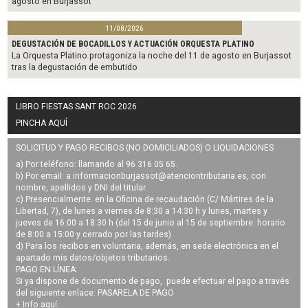
agosto en Burjassot
11/08/2026
DEGUSTACIÓN DE BOCADILLOS Y ACTUACIÓN ORQUESTA PLATINO
La Orquesta Platino protagoniza la noche del 11 de agosto en Burjassot
tras la degustación de embutido
LIBRO FIESTAS SANT ROC 2026
PINCHA AQUÍ
SOLICITUD Y PAGO RECIBOS (NO DOMICILIADOS) O LIQUIDACIONES
a) Por teléfono: llamando al 96 316 05 65.
b) Por email: a
informacionburjassot@atenciontributaria.es
, con
nombre, apellidos y DNI del titular.
c) Presencialmente: en la Oficina de recaudación (C/ Mártires de la
Libertad, 7), de lunes a viernes de 8:30 a 14:30 h y lunes, martes y
jueves de 16:00 a 18:30 h (del 15 de junio al 15 de septiembre: horario
de 8:00 a 15:00 y cerrado por las tardes).
d) Para los recibos en voluntaria, además, en sede electrónica en el
apartado mis datos/objetos tributarios.
PAGO EN LÍNEA:
Si ya dispone de documento de pago, puede efectuar el pago a través
del siguiente enlace:
PASARELA DE PAGO
+ Info
aquí
.