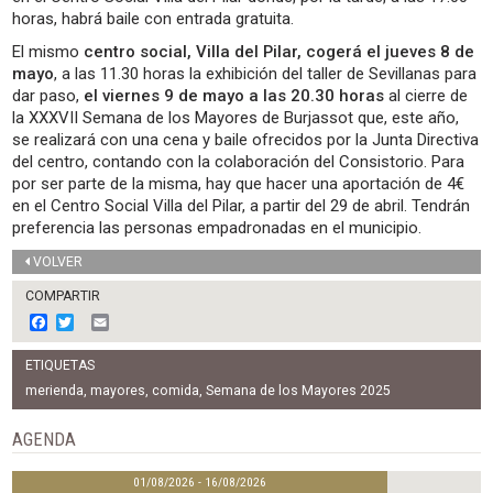
horas, habrá baile con entrada gratuita.
El mismo
centro social, Villa del Pilar, cogerá el jueves 8 de
mayo
, a las 11.30 horas la exhibición del taller de Sevillanas para
dar paso,
el viernes 9 de mayo a las 20.30 horas
al cierre de
la XXXVII Semana de los Mayores de Burjassot que, este año,
se realizará con una cena y baile ofrecidos por la Junta Directiva
del centro, contando con la colaboración del Consistorio. Para
por ser parte de la misma, hay que hacer una aportación de 4€
en el Centro Social Villa del Pilar, a partir del 29 de abril. Tendrán
preferencia las personas empadronadas en el municipio.
VOLVER
COMPARTIR
F
T
E
a
w
m
c
i
a
ETIQUETAS
e
t
i
b
t
l
merienda
,
mayores
,
comida
,
Semana de los Mayores 2025
o
e
o
r
AGENDA
k
01/08/2026 - 16/08/2026