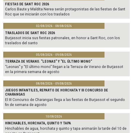
FIESTAS DE SANT ROC 2026
Carlos Baute y Maldita Nerea serán protagonistas de las fiestas de Sant
Roc que se iniciarán con los traslados
02/08/2026 - 08/08/2026
TRASLADOS DE SANT ROC 2026
Burjassot inicia sus fiestas patronales, en honor a Sant Roc, con los
traslados del santo
05/08/2026 - 09/08/2026
TERRAZA DE VERANO. "LEONAS" Y "EL ÚLTIMO MONO"
“Leonas” y “El último mono” llegan a la Terraza de Verano de Burjassot
en la primera semana de agosto
08/08/2026 - 09/08/2026
JUEGOS INFANTILES, REPARTO DE HORCHATA Y III CONCURSO DE
CHARANGAS
El III Concurso de Charangas llega a las fiestas de Burjassot el segundo
fin de semana de agosto
10/08/2026
HINCHABLES, HORCHATA, QUINTO Y TAPA
Hinchables de agua, horchata y quinto y tapa animarán la tarde del 10 de