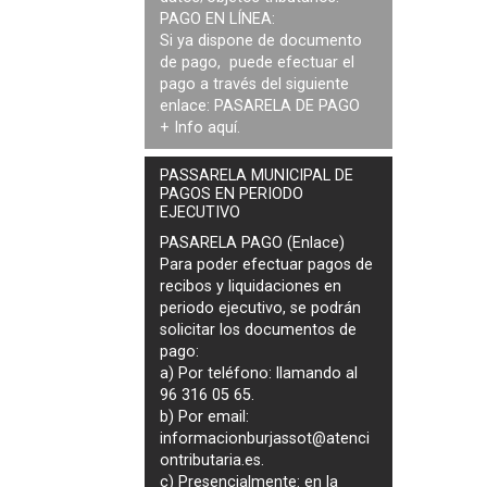
PAGO EN LÍNEA:
Si ya dispone de documento
de pago, puede efectuar el
pago a través del siguiente
enlace:
PASARELA DE PAGO
+ Info
aquí
.
PASSARELA MUNICIPAL DE
PAGOS EN PERIODO
EJECUTIVO
PASARELA PAGO (Enlace)
Para poder efectuar pagos de
recibos y liquidaciones en
periodo ejecutivo
, se podrán
solicitar los documentos de
pago
:
a) Por teléfono: llamando al
96 316 05 65.
b) Por email:
informacionburjassot@atenci
ontributaria.es
.
c) Presencialmente: en la