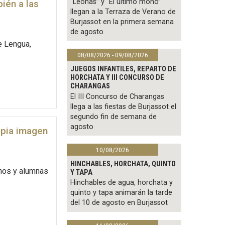
“Leonas” y “El último mono”
ién a las
llegan a la Terraza de Verano de
Burjassot en la primera semana
de agosto
e Lengua,
08/08/2026 - 09/08/2026
JUEGOS INFANTILES, REPARTO DE
HORCHATA Y III CONCURSO DE
CHARANGAS
El III Concurso de Charangas
llega a las fiestas de Burjassot el
segundo fin de semana de
agosto
opia imagen
10/08/2026
HINCHABLES, HORCHATA, QUINTO
mnos y alumnas
Y TAPA
Hinchables de agua, horchata y
quinto y tapa animarán la tarde
del 10 de agosto en Burjassot