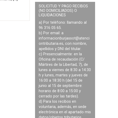
SOLICITUD Y PAGO RECIBOS
(NO DOMICILIADOS) O
LIQUIDACIONES
a) Por teléfono: llamando al
96 316 05 65.
b) Por email: a
informacionburjassot@atenci
ontributaria.es
, con nombre,
apellidos y DNI del titular.
c) Presencialmente: en la
Oficina de recaudación (C/
Mártires de la Libertad, 7), de
lunes a viernes de 8:30 a 14:30
h y lunes, martes y jueves de
16:00 a 18:30 h (del 15 de
junio al 15 de septiembre:
horario de 8:00 a 15:00 y
cerrado por las tardes).
d) Para los recibos en
voluntaria, además, en sede
electrónica en el apartado mis
datos/objetos tributarios.