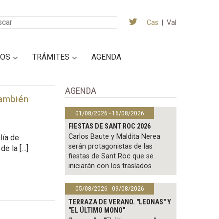
Cas
|
Val
IOS
TRÁMITES
AGENDA
AGENDA
también
01/08/2026 - 16/08/2026
FIESTAS DE SANT ROC 2026
Carlos Baute y Maldita Nerea
lía de
serán protagonistas de las
de la […]
fiestas de Sant Roc que se
iniciarán con los traslados
05/08/2026 - 09/08/2026
TERRAZA DE VERANO. "LEONAS" Y
"EL ÚLTIMO MONO"