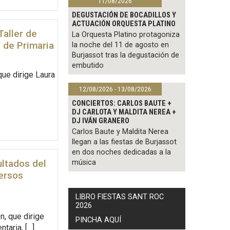
11/08/2026
DEGUSTACIÓN DE BOCADILLOS Y
ACTUACIÓN ORQUESTA PLATINO
Taller de
La Orquesta Platino protagoniza
 de Primaria
la noche del 11 de agosto en
Burjassot tras la degustación de
embutido
que dirige Laura
12/08/2026 - 13/08/2026
CONCIERTOS: CARLOS BAUTE +
DJ CARLOTA Y MALDITA NEREA +
DJ IVÁN GRANERO
Carlos Baute y Maldita Nerea
llegan a las fiestas de Burjassot
en dos noches dedicadas a la
ultados del
música
versos
LIBRO FIESTAS SANT ROC
2026
n, que dirige
PINCHA AQUÍ
taria, […]