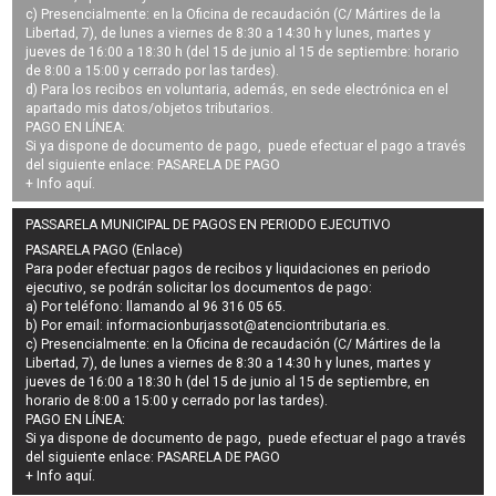
c) Presencialmente: en la Oficina de recaudación (C/ Mártires de la
Libertad, 7), de lunes a viernes de 8:30 a 14:30 h y lunes, martes y
jueves de 16:00 a 18:30 h (del 15 de junio al 15 de septiembre: horario
de 8:00 a 15:00 y cerrado por las tardes).
d) Para los recibos en voluntaria, además, en sede electrónica en el
apartado mis datos/objetos tributarios.
PAGO EN LÍNEA:
Si ya dispone de documento de pago, puede efectuar el pago a través
del siguiente enlace:
PASARELA DE PAGO
+ Info
aquí
.
PASSARELA MUNICIPAL DE PAGOS EN PERIODO EJECUTIVO
PASARELA PAGO (Enlace)
Para poder efectuar pagos de
recibos y liquidaciones en periodo
ejecutivo
, se podrán
solicitar los documentos de pago
:
a) Por teléfono: llamando al 96 316 05 65.
b) Por email:
informacionburjassot@atenciontributaria.es
.
c) Presencialmente: en la Oficina de recaudación (C/ Mártires de la
Libertad, 7), de lunes a viernes de 8:30 a 14:30 h y lunes, martes y
jueves de 16:00 a 18:30 h (del 15 de junio al 15 de septiembre, en
horario de 8:00 a 15:00 y cerrado por las tardes).
PAGO EN LÍNEA:
Si ya dispone de documento de pago, puede efectuar el pago a través
del siguiente enlace:
PASARELA DE PAGO
+ Info
aquí
.