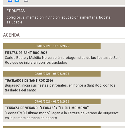
a
w
m
c
i
a
ETIQUETAS
e
t
i
b
t
l
colegios
,
alimentación
,
nutrición
,
educación alimentaria
,
bocata
o
e
saludable
o
r
k
AGENDA
01/08/2026 - 16/08/2026
FIESTAS DE SANT ROC 2026
Carlos Baute y Maldita Nerea serán protagonistas de las fiestas de Sant
Roc que se iniciarán con los traslados
02/08/2026 - 08/08/2026
TRASLADOS DE SANT ROC 2026
Burjassot inicia sus fiestas patronales, en honor a Sant Roc, con los
traslados del santo
05/08/2026 - 09/08/2026
TERRAZA DE VERANO. "LEONAS" Y "EL ÚLTIMO MONO"
“Leonas” y “El último mono” llegan a la Terraza de Verano de Burjassot
en la primera semana de agosto