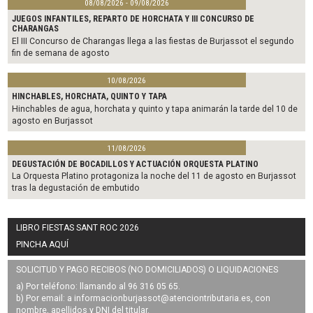
08/08/2026 - 09/08/2026
JUEGOS INFANTILES, REPARTO DE HORCHATA Y III CONCURSO DE
CHARANGAS
El III Concurso de Charangas llega a las fiestas de Burjassot el segundo
fin de semana de agosto
10/08/2026
HINCHABLES, HORCHATA, QUINTO Y TAPA
Hinchables de agua, horchata y quinto y tapa animarán la tarde del 10 de
agosto en Burjassot
11/08/2026
DEGUSTACIÓN DE BOCADILLOS Y ACTUACIÓN ORQUESTA PLATINO
La Orquesta Platino protagoniza la noche del 11 de agosto en Burjassot
tras la degustación de embutido
LIBRO FIESTAS SANT ROC 2026
PINCHA AQUÍ
SOLICITUD Y PAGO RECIBOS (NO DOMICILIADOS) O LIQUIDACIONES
a) Por teléfono: llamando al 96 316 05 65.
b) Por email: a
informacionburjassot@atenciontributaria.es
, con
nombre, apellidos y DNI del titular.