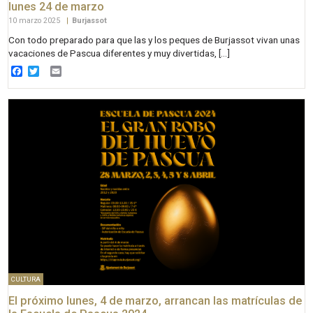
lunes 24 de marzo
10 marzo 2025
|
Burjassot
Con todo preparado para que las y los peques de Burjassot vivan unas
vacaciones de Pascua diferentes y muy divertidas, […]
Facebook
Twitter
Email
CULTURA
El próximo lunes, 4 de marzo, arrancan las matrículas de