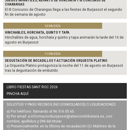
JUEGOS INFANTILES, REPARTO DE HORCHATA Y III CONCURSO DE
CHARANGAS
El III Concurso de Charangas llega a las fiestas de Burjassot el segundo
fin de semana de agosto
10/08/2026
HINCHABLES, HORCHATA, QUINTO Y TAPA
Hinchables de agua, horchata y quinto y tapa animarán la tarde del 10 de
agosto en Burjassot
11/08/2026
DEGUSTACIÓN DE BOCADILLOS Y ACTUACIÓN ORQUESTA PLATINO
La Orquesta Platino protagoniza la noche del 11 de agosto en Burjassot
tras la degustación de embutido
LIBRO FIESTAS SANT ROC 2026
PINCHA AQUÍ
SOLICITUD Y PAGO RECIBOS (NO DOMICILIADOS) O LIQUIDACIONES
a) Por teléfono: llamando al 96 316 05 65.
b) Por email: a
informacionburjassot@atenciontributaria.es
, con
nombre, apellidos y DNI del titular.
c) Presencialmente: en la Oficina de recaudación (C/ Mártires de la