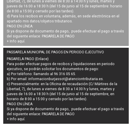
Libertad, 7), de lunes a viernes de 8:30 a 14:30 h y lunes, martes y
jueves de 16:00 a 18:30 h (del 15 de junio al 15 de septiembre: horario
de 8:00 a 15:00 y cerrado por las tardes).
d) Para los recibos en voluntaria, además, en sede electrónica en el
apartado mis datos/objetos tributarios.
PAGO EN LÍNEA:
Si ya dispone de documento de pago, puede efectuar el pago a través
del siguiente enlace:
PASARELA DE PAGO
+ Info
aquí
.
PASSARELA MUNICIPAL DE PAGOS EN PERIODO EJECUTIVO
PASARELA PAGO (Enlace)
Para poder efectuar pagos de
recibos y liquidaciones en periodo
ejecutivo
, se podrán
solicitar los documentos de pago
:
a) Por teléfono: llamando al 96 316 05 65.
b) Por email:
informacionburjassot@atenciontributaria.es
.
c) Presencialmente: en la Oficina de recaudación (C/ Mártires de la
Libertad, 7), de lunes a viernes de 8:30 a 14:30 h y lunes, martes y
jueves de 16:00 a 18:30 h (del 15 de junio al 15 de septiembre, en
horario de 8:00 a 15:00 y cerrado por las tardes).
PAGO EN LÍNEA:
Si ya dispone de documento de pago, puede efectuar el pago a través
del siguiente enlace:
PASARELA DE PAGO
+ Info
aquí
.