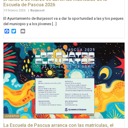
Escuela de Pascua 2026
19 febrero 2026
|
Burjassot
El Ayuntamiento de Burjassot va a dar la oportunidad a las y los peques
del municipio y a los jóvenes […]
Facebook
Twitter
Email
JUVENTUD
La Escuela de Pascua arranca con las matrículas, el