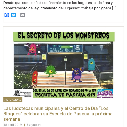
Desde que comenzó el confinamiento en los hogares, cada área y
departamento del Ayuntamiento de Burjassot, trabaja por y para […]
Facebook
Twitter
Email
ACTUALIDAD
Las ludotecas municipales y el Centro de Día “Los
Bloques” celebran su Escuela de Pascua la próxima
semana
18 abril 2019
|
Burjassot