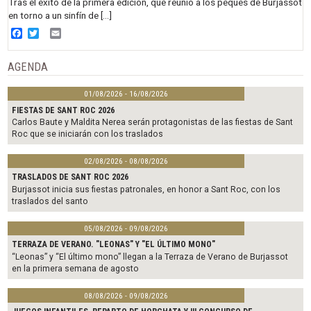
Tras el éxito de la primera edición, que reunió a los peques de Burjassot
en torno a un sinfín de […]
Facebook
Twitter
Email
AGENDA
01/08/2026 - 16/08/2026
FIESTAS DE SANT ROC 2026
Carlos Baute y Maldita Nerea serán protagonistas de las fiestas de Sant
Roc que se iniciarán con los traslados
02/08/2026 - 08/08/2026
TRASLADOS DE SANT ROC 2026
Burjassot inicia sus fiestas patronales, en honor a Sant Roc, con los
traslados del santo
05/08/2026 - 09/08/2026
TERRAZA DE VERANO. "LEONAS" Y "EL ÚLTIMO MONO"
“Leonas” y “El último mono” llegan a la Terraza de Verano de Burjassot
en la primera semana de agosto
08/08/2026 - 09/08/2026