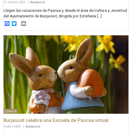
21 marzo 2022
|
Burjassot
Llegan las vacaciones de Pascua y, desde el área de Cultura y Juventud
del Ayuntamiento de Burjassot, dirigida por Estefanía […]
Facebook
Twitter
Email
COVID-19
Burjassot celebra una Escuela de Pascua virtual
9 abril 2020
|
Burjassot