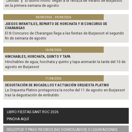
“Leonas” y “El último mono” llegan a la Terraza de Verano de Burjassot
en la primera semana de agosto
08/08/2026 - 09/08/2026
JUEGOS INFANTILES, REPARTO DE HORCHATA Y III CONCURSO DE
CHARANGAS
El III Concurso de Charangas llega a las fiestas de Burjassot el segundo
fin de semana de agosto
10/08/2026
HINCHABLES, HORCHATA, QUINTO Y TAPA
Hinchables de agua, horchata y quinto y tapa animarán la tarde del 10 de
agosto en Burjassot
11/08/2026
DEGUSTACIÓN DE BOCADILLOS Y ACTUACIÓN ORQUESTA PLATINO
La Orquesta Platino protagoniza la noche del 11 de agosto en Burjassot
tras la degustación de embutido
LIBRO FIESTAS SANT ROC 2026
PINCHA AQUÍ
SOLICITUD Y PAGO RECIBOS (NO DOMICILIADOS) O LIQUIDACIONES