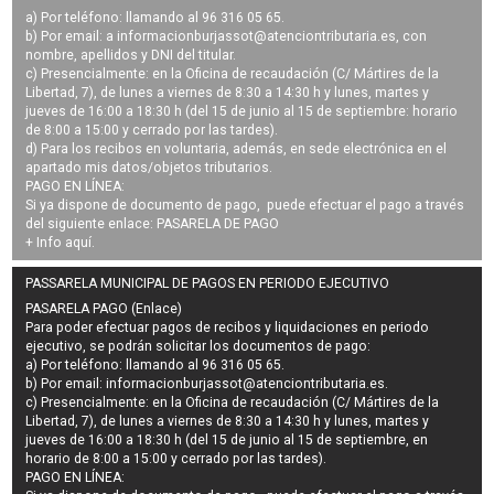
a) Por teléfono: llamando al 96 316 05 65.
b) Por email: a
informacionburjassot@atenciontributaria.es
, con
nombre, apellidos y DNI del titular.
c) Presencialmente: en la Oficina de recaudación (C/ Mártires de la
Libertad, 7), de lunes a viernes de 8:30 a 14:30 h y lunes, martes y
jueves de 16:00 a 18:30 h (del 15 de junio al 15 de septiembre: horario
de 8:00 a 15:00 y cerrado por las tardes).
d) Para los recibos en voluntaria, además, en sede electrónica en el
apartado mis datos/objetos tributarios.
PAGO EN LÍNEA:
Si ya dispone de documento de pago, puede efectuar el pago a través
del siguiente enlace:
PASARELA DE PAGO
+ Info
aquí
.
PASSARELA MUNICIPAL DE PAGOS EN PERIODO EJECUTIVO
PASARELA PAGO (Enlace)
Para poder efectuar pagos de
recibos y liquidaciones en periodo
ejecutivo
, se podrán
solicitar los documentos de pago
:
a) Por teléfono: llamando al 96 316 05 65.
b) Por email:
informacionburjassot@atenciontributaria.es
.
c) Presencialmente: en la Oficina de recaudación (C/ Mártires de la
Libertad, 7), de lunes a viernes de 8:30 a 14:30 h y lunes, martes y
jueves de 16:00 a 18:30 h (del 15 de junio al 15 de septiembre, en
horario de 8:00 a 15:00 y cerrado por las tardes).
PAGO EN LÍNEA: