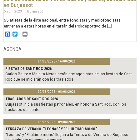
en Burjassot
5 abril 2023
|
Burjassot
65 atletas de la élite nacional, entre fondistas y mediofondistas,
entrenan a estas horas en el tartán del Polideportivo de […]
Facebook
Twitter
Email
AGENDA
01/08/2026 - 16/08/2026
FIESTAS DE SANT ROC 2026
Carlos Baute y Maldita Nerea serán protagonistas de las fiestas de Sant
Roc que se iniciarán con los traslados
02/08/2026 - 08/08/2026
TRASLADOS DE SANT ROC 2026
Burjassot inicia sus fiestas patronales, en honor a Sant Roc, con los
traslados del santo
05/08/2026 - 09/08/2026
TERRAZA DE VERANO. "LEONAS" Y "EL ÚLTIMO MONO"
“Leonas” y “El último mono” llegan a la Terraza de Verano de Burjassot
en la primera semana de agosto