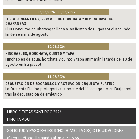
08/08/2026 - 09/08/2026
JUEGOS INFANTILES, REPARTO DE HORCHATA Y III CONCURSO DE
CHARANGAS
El III Concurso de Charangas llega a las fiestas de Burjassot el segundo
fin de semana de agosto
10/08/2026
HINCHABLES, HORCHATA, QUINTO Y TAPA
Hinchables de agua, horchata y quinto y tapa animarán la tarde del 10 de
agosto en Burjassot
11/08/2026
DEGUSTACIÓN DE BOCADILLOS Y ACTUACIÓN ORQUESTA PLATINO
La Orquesta Platino protagoniza la noche del 11 de agosto en Burjassot
tras la degustación de embutido
LIBRO FIESTAS SANT ROC 2026
PINCHA AQUÍ
SOLICITUD Y PAGO RECIBOS (NO DOMICILIADOS) O LIQUIDACIONES
a) Por teléfono: llamando al 96 316 05 65.