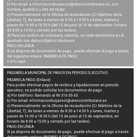
b) Por email: a
informacionburjassot@atenciontributaria.es
, con
nombre, apellidos y DNI del titular.
c) Presencialmente: en la Oficina de recaudación (C/ Mártires de la
Libertad, 7), de lunes a viernes de 8:30 a 14:30 h y lunes, martes y
jueves de 16:00 a 18:30 h (del 15 de junio al 15 de septiembre: horario
de 8:00 a 15:00 y cerrado por las tardes).
d) Para los recibos en voluntaria, además, en sede electrónica en el
apartado mis datos/objetos tributarios.
PAGO EN LÍNEA:
Si ya dispone de documento de pago, puede efectuar el pago a través
del siguiente enlace:
PASARELA DE PAGO
+ Info
aquí
.
PASSARELA MUNICIPAL DE PAGOS EN PERIODO EJECUTIVO
PASARELA PAGO (Enlace)
Para poder efectuar pagos de
recibos y liquidaciones en periodo
ejecutivo
, se podrán
solicitar los documentos de pago
:
a) Por teléfono: llamando al 96 316 05 65.
b) Por email:
informacionburjassot@atenciontributaria.es
.
c) Presencialmente: en la Oficina de recaudación (C/ Mártires de la
Libertad, 7), de lunes a viernes de 8:30 a 14:30 h y lunes, martes y
jueves de 16:00 a 18:30 h (del 15 de junio al 15 de septiembre, en
horario de 8:00 a 15:00 y cerrado por las tardes).
PAGO EN LÍNEA:
Si ya dispone de documento de pago, puede efectuar el pago a través