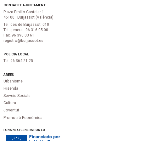
CONTACTE AJUNTAMENT
Plaza Emilio Castelar 1
46100 · Burjassot (València)
Tel. des de Burjassot: 010
Tel. general: 96 316 05 00
Fax. 96 390 03 61
registro@burjassot.es
POLICIA LOCAL
Tel. 96 364 21 25
ÀREES
Urbanisme
Hisenda
Serveis Socials
Cultura
Joventut
Promoció Econòmica
FONS NEXTGENERATION EU