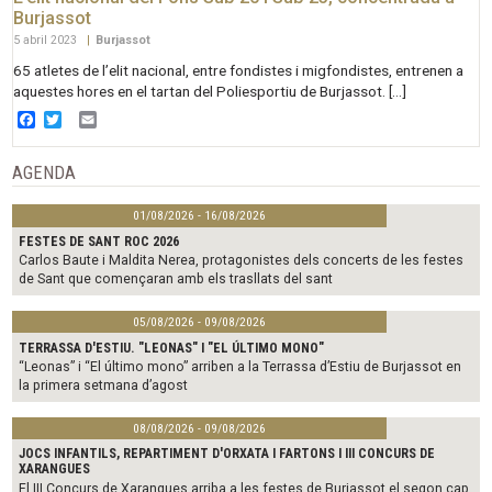
Burjassot
5 abril 2023
|
Burjassot
65 atletes de l’elit nacional, entre fondistes i migfondistes, entrenen a
aquestes hores en el tartan del Poliesportiu de Burjassot. […]
Facebook
Twitter
Email
AGENDA
01/08/2026 - 16/08/2026
FESTES DE SANT ROC 2026
Carlos Baute i Maldita Nerea, protagonistes dels concerts de les festes
de Sant que començaran amb els trasllats del sant
05/08/2026 - 09/08/2026
TERRASSA D'ESTIU. "LEONAS" I "EL ÚLTIMO MONO"
“Leonas” i “El último mono” arriben a la Terrassa d’Estiu de Burjassot en
la primera setmana d’agost
08/08/2026 - 09/08/2026
JOCS INFANTILS, REPARTIMENT D'ORXATA I FARTONS I III CONCURS DE
XARANGUES
El III Concurs de Xarangues arriba a les festes de Burjassot el segon cap