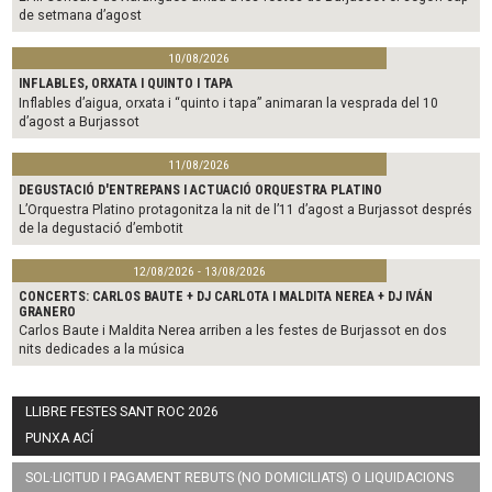
de setmana d’agost
10/08/2026
INFLABLES, ORXATA I QUINTO I TAPA
Inflables d’aigua, orxata i “quinto i tapa” animaran la vesprada del 10
d’agost a Burjassot
11/08/2026
DEGUSTACIÓ D'ENTREPANS I ACTUACIÓ ORQUESTRA PLATINO
L’Orquestra Platino protagonitza la nit de l’11 d’agost a Burjassot després
de la degustació d’embotit
12/08/2026 - 13/08/2026
CONCERTS: CARLOS BAUTE + DJ CARLOTA I MALDITA NEREA + DJ IVÁN
GRANERO
Carlos Baute i Maldita Nerea arriben a les festes de Burjassot en dos
nits dedicades a la música
LLIBRE FESTES SANT ROC 2026
PUNXA ACÍ
SOL·LICITUD I PAGAMENT REBUTS (NO DOMICILIATS) O LIQUIDACIONS