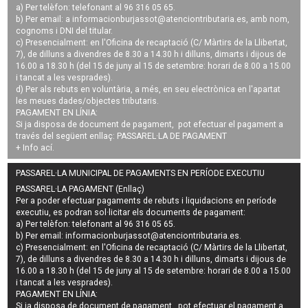
a) Per telèfon: telefonant al 96 316 05 65.
b) Per email: a
informacionburjassot@atenciontributaria.es
, amb nom,
cognoms i DNI del titular.
c) Presencialment: en l'Oficina de recaptació (C/ Màrtirs de la Llibertat,
7), de dilluns a divendres de 8.30 a 14.30 h i dilluns, dimarts i dijous de
16.00 a 18.30 h (del 15 de juny al 15 de setembre: horari de 8.00 a 15.00
i tancat a les vesprades).
d) Per als rebuts en voluntària, a més, en seu electrònica en l'apartat
les meues dades/objectes tributaris.
PAGAMENT EN LÍNIA:
Si ja disposa de document de pagament, pot efectuar el pagament a
través del següent enllaç:
PASSAREL·LA DE PAGAMENT
+ Info
ací
.
PASSAREL·LA MUNICIPAL DE PAGAMENTS EN PERÍODE EXECUTIU
PASSAREL·LA PAGAMENT (Enllaç)
Per a poder efectuar pagaments de
rebuts i liquidacions en període
executiu
, es podran
sol·licitar els documents de pagament
:
a) Per telèfon: telefonant al 96 316 05 65.
b) Per email:
informacionburjassot@atenciontributaria.es
.
c) Presencialment: en l'Oficina de recaptació (C/ Màrtirs de la Llibertat,
7), de dilluns a divendres de 8.30 a 14.30 h i dilluns, dimarts i dijous de
16.00 a 18.30 h (del 15 de juny al 15 de setembre: horari de 8.00 a 15.00
i tancat a les vesprades).
PAGAMENT EN LÍNIA:
Si ja disposa de document de pagament, pot efectuar el pagament a