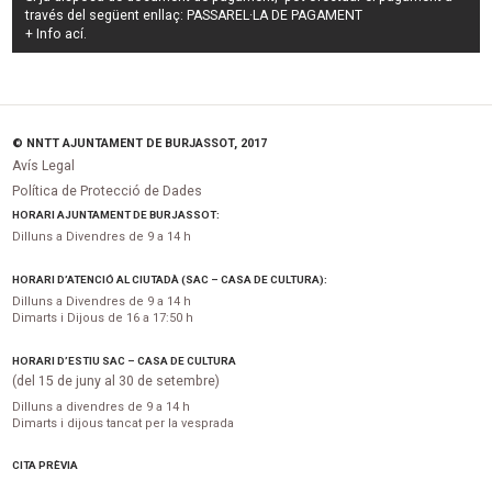
través del següent enllaç:
PASSAREL·LA DE PAGAMENT
+ Info
ací
.
© NNTT AJUNTAMENT DE BURJASSOT, 2017
Avís Legal
Política de Protecció de Dades
HORARI AJUNTAMENT DE BURJASSOT:
Dilluns a Divendres de 9 a 14 h
HORARI D’ATENCIÓ AL CIUTADÀ (SAC – CASA DE CULTURA):
Dilluns a Divendres de 9 a 14 h
Dimarts i Dijous de 16 a 17:50 h
HORARI D’ESTIU SAC – CASA DE CULTURA
(del 15 de juny al 30 de setembre)
Dilluns a divendres de 9 a 14 h
Dimarts i dijous tancat per la vesprada
CITA PRÈVIA