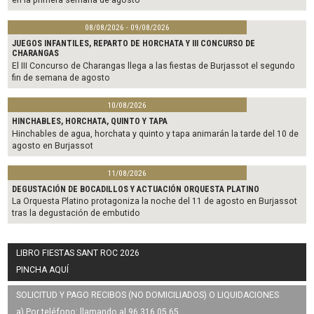
08/08/2026 - 09/08/2026
JUEGOS INFANTILES, REPARTO DE HORCHATA Y III CONCURSO DE
CHARANGAS
El III Concurso de Charangas llega a las fiestas de Burjassot el segundo
fin de semana de agosto
10/08/2026
HINCHABLES, HORCHATA, QUINTO Y TAPA
Hinchables de agua, horchata y quinto y tapa animarán la tarde del 10 de
agosto en Burjassot
11/08/2026
DEGUSTACIÓN DE BOCADILLOS Y ACTUACIÓN ORQUESTA PLATINO
La Orquesta Platino protagoniza la noche del 11 de agosto en Burjassot
tras la degustación de embutido
LIBRO FIESTAS SANT ROC 2026
PINCHA AQUÍ
SOLICITUD Y PAGO RECIBOS (NO DOMICILIADOS) O LIQUIDACIONES
a) Por teléfono: llamando al 96 316 05 65.