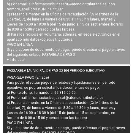
b) Por email: a
informacionburjassot@atenciontributaria.es
, con
nombre, apellidos y DNI del titular.
c) Presencialmente: en la Oficina de recaudación (C/ Mártires de la
Libertad, 7), de lunes a viernes de 8:30 a 14:30 h y lunes, martes y
jueves de 16:00 a 18:30 h (del 15 de junio al 15 de septiembre: horario
de 8:00 a 15:00 y cerrado por las tardes).
d) Para los recibos en voluntaria, además, en sede electrónica en el
apartado mis datos/objetos tributarios.
PAGO EN LÍNEA:
Si ya dispone de documento de pago, puede efectuar el pago a través
del siguiente enlace:
PASARELA DE PAGO
+ Info
aquí
.
PASSARELA MUNICIPAL DE PAGOS EN PERIODO EJECUTIVO
PASARELA PAGO (Enlace)
Para poder efectuar pagos de
recibos y liquidaciones en periodo
ejecutivo
, se podrán
solicitar los documentos de pago
:
a) Por teléfono: llamando al 96 316 05 65.
b) Por email:
informacionburjassot@atenciontributaria.es
.
c) Presencialmente: en la Oficina de recaudación (C/ Mártires de la
Libertad, 7), de lunes a viernes de 8:30 a 14:30 h y lunes, martes y
jueves de 16:00 a 18:30 h (del 15 de junio al 15 de septiembre, en
horario de 8:00 a 15:00 y cerrado por las tardes).
PAGO EN LÍNEA:
Si ya dispone de documento de pago, puede efectuar el pago a través