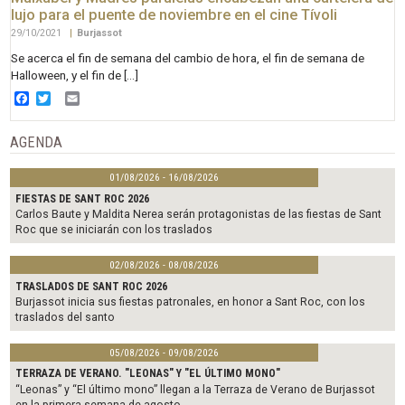
lujo para el puente de noviembre en el cine Tívoli
29/10/2021
|
Burjassot
Se acerca el fin de semana del cambio de hora, el fin de semana de
Halloween, y el fin de […]
Facebook
Twitter
Email
AGENDA
01/08/2026 - 16/08/2026
FIESTAS DE SANT ROC 2026
Carlos Baute y Maldita Nerea serán protagonistas de las fiestas de Sant
Roc que se iniciarán con los traslados
02/08/2026 - 08/08/2026
TRASLADOS DE SANT ROC 2026
Burjassot inicia sus fiestas patronales, en honor a Sant Roc, con los
traslados del santo
05/08/2026 - 09/08/2026
TERRAZA DE VERANO. "LEONAS" Y "EL ÚLTIMO MONO"
“Leonas” y “El último mono” llegan a la Terraza de Verano de Burjassot
en la primera semana de agosto