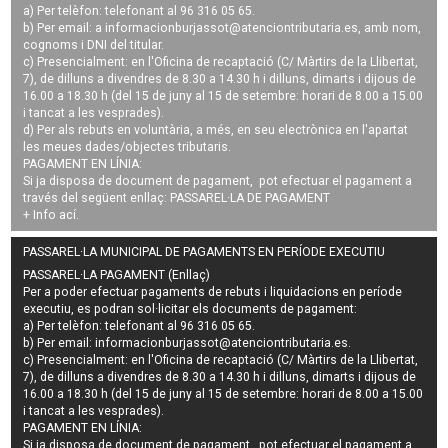
a) Per telèfon: telefonant al 96 316 05 65.
b) Per email: a
informacionburjassot@atenciontributaria.es
, amb nom,
cognoms i DNI del titular.
c) Presencialment: en l'Oficina de recaptació (C/ Màrtirs de la Llibertat,
7), de dilluns a divendres de 8.30 a 14.30 h i dilluns, dimarts i dijous de
16.00 a 18.30 h (del 15 de juny al 15 de setembre: horari de 8.00 a 15.00
i tancat a les vesprades).
d) Per als rebuts en voluntària, a més, en seu electrònica en l'apartat
les meues dades/objectes tributaris.
PAGAMENT EN LÍNIA:
Si ja disposa de document de pagament, pot efectuar el pagament a
través del següent enllaç:
PASSAREL·LA DE PAGAMENT
+ Info
ací
.
PASSAREL·LA MUNICIPAL DE PAGAMENTS EN PERÍODE EXECUTIU
PASSAREL·LA PAGAMENT (Enllaç)
Per a poder efectuar pagaments de
rebuts i liquidacions en període
executiu
, es podran
sol·licitar els documents de pagament
:
a) Per telèfon: telefonant al 96 316 05 65.
b) Per email:
informacionburjassot@atenciontributaria.es
.
c) Presencialment: en l'Oficina de recaptació (C/ Màrtirs de la Llibertat,
7), de dilluns a divendres de 8.30 a 14.30 h i dilluns, dimarts i dijous de
16.00 a 18.30 h (del 15 de juny al 15 de setembre: horari de 8.00 a 15.00
i tancat a les vesprades).
PAGAMENT EN LÍNIA:
Si ja disposa de document de pagament, pot efectuar el pagament a