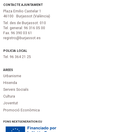
CONTACTE AJUNTAMENT
Plaza Emilio Castelar 1
46100 · Burjassot (València)
Tel. des de Burjassot: 010
Tel. general: 96 316 05 00
Fax. 96 390 03 61
registro@burjassot.es
POLICIA LOCAL
Tel. 96 364 21 25
ÀREES
Urbanisme
Hisenda
Serveis Socials
Cultura
Joventut
Promoció Econòmica
FONS NEXTGENERATION EU