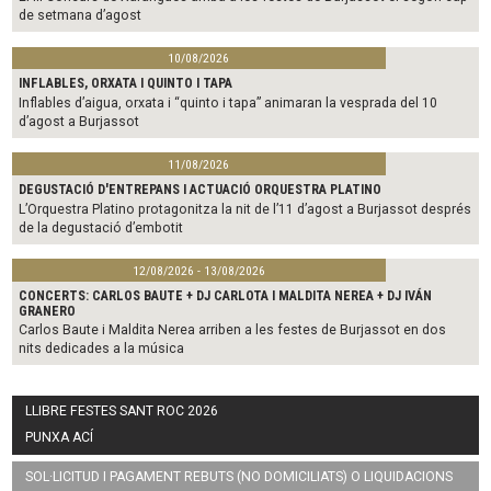
de setmana d’agost
10/08/2026
INFLABLES, ORXATA I QUINTO I TAPA
Inflables d’aigua, orxata i “quinto i tapa” animaran la vesprada del 10
d’agost a Burjassot
11/08/2026
DEGUSTACIÓ D'ENTREPANS I ACTUACIÓ ORQUESTRA PLATINO
L’Orquestra Platino protagonitza la nit de l’11 d’agost a Burjassot després
de la degustació d’embotit
12/08/2026 - 13/08/2026
CONCERTS: CARLOS BAUTE + DJ CARLOTA I MALDITA NEREA + DJ IVÁN
GRANERO
Carlos Baute i Maldita Nerea arriben a les festes de Burjassot en dos
nits dedicades a la música
LLIBRE FESTES SANT ROC 2026
PUNXA ACÍ
SOL·LICITUD I PAGAMENT REBUTS (NO DOMICILIATS) O LIQUIDACIONS