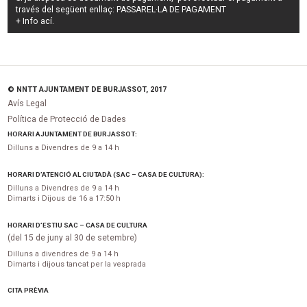
través del següent enllaç:
PASSAREL·LA DE PAGAMENT
+ Info
ací
.
© NNTT AJUNTAMENT DE BURJASSOT, 2017
Avís Legal
Política de Protecció de Dades
HORARI AJUNTAMENT DE BURJASSOT:
Dilluns a Divendres de 9 a 14 h
HORARI D’ATENCIÓ AL CIUTADÀ (SAC – CASA DE CULTURA):
Dilluns a Divendres de 9 a 14 h
Dimarts i Dijous de 16 a 17:50 h
HORARI D’ESTIU SAC – CASA DE CULTURA
(del 15 de juny al 30 de setembre)
Dilluns a divendres de 9 a 14 h
Dimarts i dijous tancat per la vesprada
CITA PRÈVIA