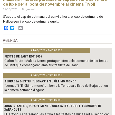
de luxe per al pont de novembre al cinema Tívoli
29/10/2021
|
Burjassot
S’acosta el cap de setmana del canvi d’hora, el cap de setmana de
Halloween, i el cap de setmana que […]
Facebook
Twitter
Email
AGENDA
01/08/2026 - 16/08/2026
FESTES DE SANT ROC 2026
Carlos Baute i Maldita Nerea, protagonistes dels concerts de les festes
de Sant que començaran amb els trasllats del sant
05/08/2026 - 09/08/2026
TERRASSA D'ESTIU. "LEONAS" I "EL ÚLTIMO MONO"
“Leonas” i “El último mono” arriben a la Terrassa d’Estiu de Burjassot en
la primera setmana d’agost
08/08/2026 - 09/08/2026
JOCS INFANTILS, REPARTIMENT D'ORXATA I FARTONS I III CONCURS DE
XARANGUES
El III Concurs de Xarangues arriba a les festes de Burjassot el segon cap