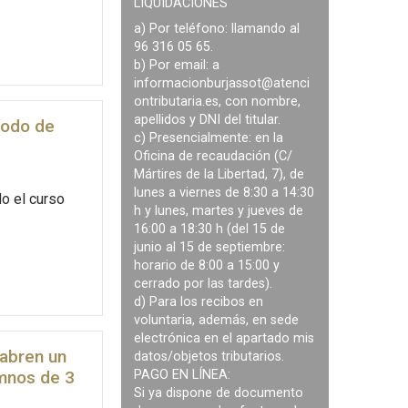
LIQUIDACIONES
a) Por teléfono: llamando al
96 316 05 65.
b) Por email: a
informacionburjassot@atenci
ontributaria.es
, con nombre,
apellidos y DNI del titular.
íodo de
c) Presencialmente: en la
Oficina de recaudación (C/
Mártires de la Libertad, 7), de
lunes a viernes de 8:30 a 14:30
o el curso
h y lunes, martes y jueves de
16:00 a 18:30 h (del 15 de
junio al 15 de septiembre:
horario de 8:00 a 15:00 y
cerrado por las tardes).
d) Para los recibos en
voluntaria, además, en sede
electrónica en el apartado mis
 abren un
datos/objetos tributarios.
PAGO EN LÍNEA:
umnos de 3
Si ya dispone de documento