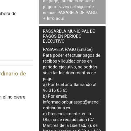
de pago, puede efectuar el
pago a través del siguiente
enlace:
PASARELA DE PAGO
ibera de
+ Info
aquí
.
PASSARELA MUNICIPAL DE
PAGOS EN PERIODO
EJECUTIVO
PASARELA PAGO (Enlace)
Para poder efectuar pagos de
recibos y liquidaciones en
periodo ejecutivo
, se podrán
dinario de
solicitar los documentos de
pago
:
a) Por teléfono: llamando al
96 316 05 65.
b) Por email:
 el no cierre
informacionburjassot@atenci
ontributaria.es
.
c) Presencialmente: en la
Oficina de recaudación (C/
Mártires de la Libertad, 7), de