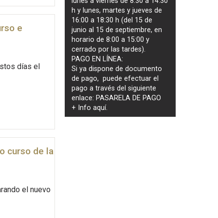
lunes a viernes de 8:30 a 14:30
h y lunes, martes y jueves de
16:00 a 18:30 h (del 15 de
urso e
junio al 15 de septiembre, en
horario de 8:00 a 15:00 y
cerrado por las tardes).
PAGO EN LÍNEA:
stos días el
Si ya dispone de documento
de pago, puede efectuar el
pago a través del siguiente
enlace:
PASARELA DE PAGO
+ Info
aquí
.
o curso de la
arando el nuevo