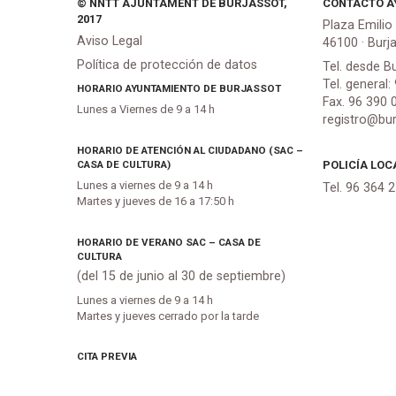
© NNTT AJUNTAMENT DE BURJASSOT,
CONTACTO A
2017
Plaza Emilio
Aviso Legal
46100 · Burj
Política de protección de datos
Tel. desde B
Tel. general:
HORARIO AYUNTAMIENTO DE BURJASSOT
Fax. 96 390 
Lunes a Viernes de 9 a 14 h
registro@bur
HORARIO DE ATENCIÓN AL CIUDADANO (SAC –
CASA DE CULTURA)
POLICÍA LOC
Lunes a viernes de 9 a 14 h
Tel. 96 364 
Martes y jueves de 16 a 17:50 h
HORARIO DE VERANO SAC – CASA DE
CULTURA
(del 15 de junio al 30 de septiembre)
Lunes a viernes de 9 a 14 h
Martes y jueves cerrado por la tarde
CITA PREVIA