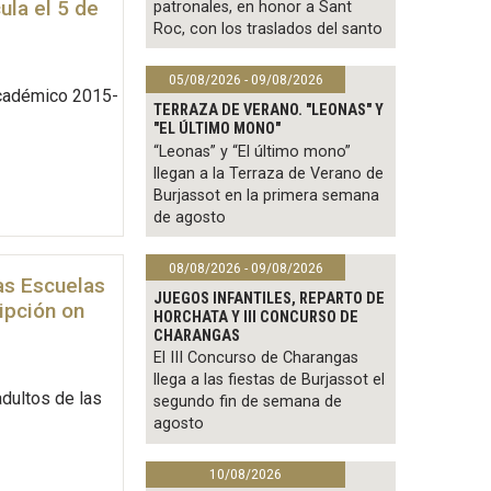
ula el 5 de
patronales, en honor a Sant
Roc, con los traslados del santo
05/08/2026 - 09/08/2026
académico 2015-
TERRAZA DE VERANO. "LEONAS" Y
"EL ÚLTIMO MONO"
“Leonas” y “El último mono”
llegan a la Terraza de Verano de
Burjassot en la primera semana
de agosto
08/08/2026 - 09/08/2026
las Escuelas
JUEGOS INFANTILES, REPARTO DE
ipción on
HORCHATA Y III CONCURSO DE
CHARANGAS
El III Concurso de Charangas
llega a las fiestas de Burjassot el
adultos de las
segundo fin de semana de
agosto
10/08/2026