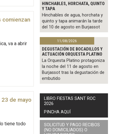
HINCHABLES, HORCHATA, QUINTO
Y TAPA
Hinchables de agua, horchata y
os comienzan
quinto y tapa animarán la tarde
del 10 de agosto en Burjassot
11/08/2026
a, va a abrir
DEGUSTACIÓN DE BOCADILLOS Y
ACTUACIÓN ORQUESTA PLATINO
La Orquesta Platino protagoniza
la noche del 11 de agosto en
Burjassot tras la degustación de
embutido
LIBRO FIESTAS SANT ROC
l 23 de mayo
2026
PINCHA AQUÍ
lo tiene todo
SOLICITUD Y PAGO RECIBOS
(NO DOMICILIADOS) O