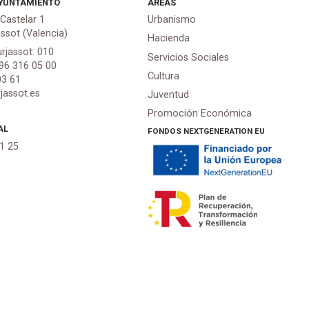
YUNTAMIENTO
ÁREAS
 Castelar 1
Urbanismo
assot (Valencia)
Hacienda
urjassot: 010
Servicios Sociales
 96 316 05 00
Cultura
03 61
jassot.es
Juventud
Promoción Económica
AL
FONDOS NEXTGENERATION EU
21 25