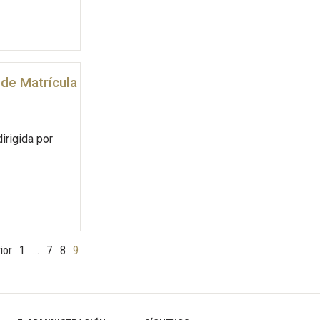
 de Matrícula
irigida por
ior
1
…
7
8
9