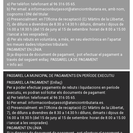
a) Per telèfon: telefonant al 96 316 05 65.
b) Per email: a
informacionburjassot@atenciontributaria.es
, amb nom,
cognoms i DNI del titular.
c) Presencialment: en l'Oficina de recaptació (C/ Màrtirs de la Llibertat,
7), de dilluns a divendres de 8.30 a 14.30 h i dilluns, dimarts i dijous de
16.00 a 18.30 h (del 15 de juny al 15 de setembre: horari de 8.00 a 15.00
i tancat a les vesprades).
d) Per als rebuts en voluntària, a més, en seu electrònica en l'apartat
les meues dades/objectes tributaris.
PAGAMENT EN LÍNIA:
Si ja disposa de document de pagament, pot efectuar el pagament a
través del següent enllaç:
PASSAREL·LA DE PAGAMENT
+ Info
ací
.
PASSAREL·LA MUNICIPAL DE PAGAMENTS EN PERÍODE EXECUTIU
PASSAREL·LA PAGAMENT (Enllaç)
Per a poder efectuar pagaments de
rebuts i liquidacions en període
executiu
, es podran
sol·licitar els documents de pagament
:
a) Per telèfon: telefonant al 96 316 05 65.
b) Per email:
informacionburjassot@atenciontributaria.es
.
c) Presencialment: en l'Oficina de recaptació (C/ Màrtirs de la Llibertat,
7), de dilluns a divendres de 8.30 a 14.30 h i dilluns, dimarts i dijous de
16.00 a 18.30 h (del 15 de juny al 15 de setembre: horari de 8.00 a 15.00
i tancat a les vesprades).
PAGAMENT EN LÍNIA: