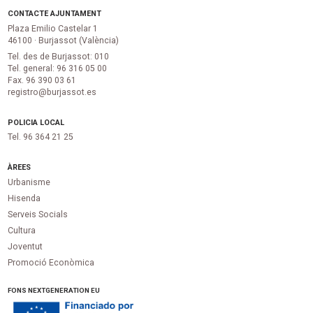
CONTACTE AJUNTAMENT
Plaza Emilio Castelar 1
46100 · Burjassot (València)
Tel. des de Burjassot: 010
Tel. general: 96 316 05 00
Fax. 96 390 03 61
registro@burjassot.es
POLICIA LOCAL
Tel. 96 364 21 25
ÀREES
Urbanisme
Hisenda
Serveis Socials
Cultura
Joventut
Promoció Econòmica
FONS NEXTGENERATION EU