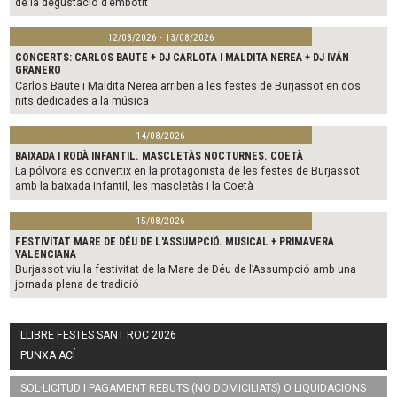
de la degustació d’embotit
12/08/2026 - 13/08/2026
CONCERTS: CARLOS BAUTE + DJ CARLOTA I MALDITA NEREA + DJ IVÁN
GRANERO
Carlos Baute i Maldita Nerea arriben a les festes de Burjassot en dos
nits dedicades a la música
14/08/2026
BAIXADA I RODÀ INFANTIL. MASCLETÀS NOCTURNES. COETÀ
La pólvora es convertix en la protagonista de les festes de Burjassot
amb la baixada infantil, les mascletàs i la Coetà
15/08/2026
FESTIVITAT MARE DE DÉU DE L'ASSUMPCIÓ. MUSICAL + PRIMAVERA
VALENCIANA
Burjassot viu la festivitat de la Mare de Déu de l’Assumpció amb una
jornada plena de tradició
LLIBRE FESTES SANT ROC 2026
PUNXA ACÍ
SOL·LICITUD I PAGAMENT REBUTS (NO DOMICILIATS) O LIQUIDACIONS