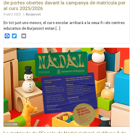
de portes obertes davant la campanya de matrícula per
al curs 2025/2026
4 abril 2025
|
Burjassot
En tot just uns mesos, el curs escolar arribarà a la seua fi i els centres
educatius de Burjassot estan […]
Facebook
Twitter
Email
CULTURA