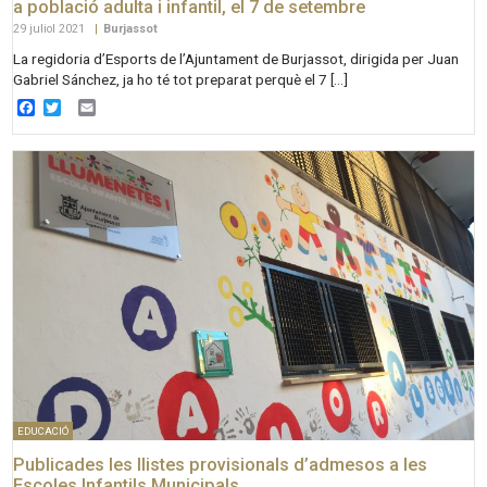
a població adulta i infantil, el 7 de setembre
29 juliol 2021
|
Burjassot
La regidoria d’Esports de l’Ajuntament de Burjassot, dirigida per Juan
Gabriel Sánchez, ja ho té tot preparat perquè el 7 […]
Facebook
Twitter
Email
EDUCACIÓ
Publicades les llistes provisionals d’admesos a les
Escoles Infantils Municipals