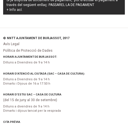
Si ja disposa de document de pagament, pot efectuar el pagament a
través del següent enllaç:
PASSAREL·LA DE PAGAMENT
+ Info
ací
.
© NNTT AJUNTAMENT DE BURJASSOT, 2017
Avís Legal
Política de Protecció de Dades
HORARI AJUNTAMENT DE BURJASSOT:
Dilluns a Divendres de 9 a 14 h
HORARI D’ATENCIÓ AL CIUTADÀ (SAC – CASA DE CULTURA):
Dilluns a Divendres de 9 a 14 h
Dimarts i Dijous de 16 a 17:50 h
HORARI D’ESTIU SAC – CASA DE CULTURA
(del 15 de juny al 30 de setembre)
Dilluns a divendres de 9 a 14 h
Dimarts i dijous tancat per la vesprada
CITA PRÈVIA