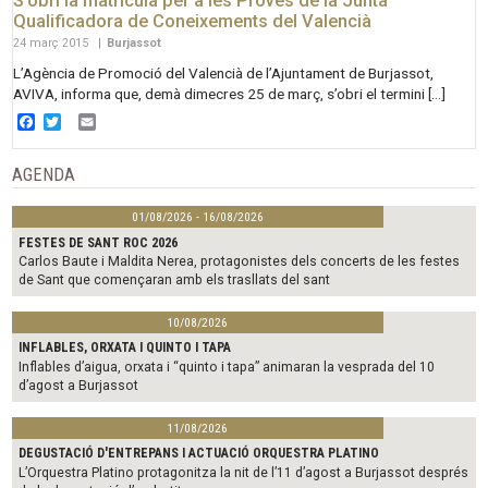
S’obri la matrícula per a les Proves de la Junta
Qualificadora de Coneixements del Valencià
24 març 2015
|
Burjassot
L’Agència de Promoció del Valencià de l’Ajuntament de Burjassot,
AVIVA, informa que, demà dimecres 25 de març, s’obri el termini […]
Facebook
Twitter
Email
AGENDA
01/08/2026 - 16/08/2026
FESTES DE SANT ROC 2026
Carlos Baute i Maldita Nerea, protagonistes dels concerts de les festes
de Sant que començaran amb els trasllats del sant
10/08/2026
INFLABLES, ORXATA I QUINTO I TAPA
Inflables d’aigua, orxata i “quinto i tapa” animaran la vesprada del 10
d’agost a Burjassot
11/08/2026
DEGUSTACIÓ D'ENTREPANS I ACTUACIÓ ORQUESTRA PLATINO
L’Orquestra Platino protagonitza la nit de l’11 d’agost a Burjassot després