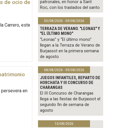
s de ocio de
patronales, en honor a Sant
Roc, con los traslados del santo
05/08/2026 - 09/08/2026
a Carrero, este
TERRAZA DE VERANO. "LEONAS" Y
"EL ÚLTIMO MONO"
“Leonas” y “El último mono”
llegan a la Terraza de Verano de
Burjassot en la primera semana
de agosto
08/08/2026 - 09/08/2026
patrimonio
JUEGOS INFANTILES, REPARTO DE
HORCHATA Y III CONCURSO DE
CHARANGAS
t persevera en
El III Concurso de Charangas
llega a las fiestas de Burjassot el
segundo fin de semana de
agosto
10/08/2026