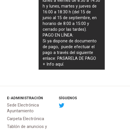
lunes a viernes de 8:30 a 14:30
h y lunes, martes y jueves de
16:00 a 18:30 h (del 15 de
junio al 15 de septiembre, en
horario de 8:00 a 15:00 y
cerrado por las tardes).
PAGO EN LÍNEA:
Si ya dispone de documento
de pago, puede efectuar el
pago a través del siguiente
enlace:
PASARELA DE PAGO
+ Info
aquí
.
E-ADMINISTRACIÓN
SÍGUENOS
Sede Electrónica
Ayuntamiento
Carpeta Electrónica
Tablón de anuncios y