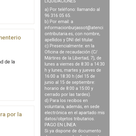
LIQUIDACIONES
a) Por teléfono: llamando al
96 316 05 65.
b) Por email: a
informacionburjassot@atenci
ontributaria.es
, con nombre,
menterio
apellidos y DNI del titular.
c) Presencialmente: en la
Oficina de recaudación (C/
Mártires de la Libertad, 7), de
d de la
lunes a viernes de 8:30 a 14:30
h y lunes, martes y jueves de
16:00 a 18:30 h (del 15 de
junio al 15 de septiembre:
horario de 8:00 a 15:00 y
cerrado por las tardes).
d) Para los recibos en
voluntaria, además, en sede
electrónica en el apartado mis
ra por la
datos/objetos tributarios.
PAGO EN LÍNEA:
Si ya dispone de documento