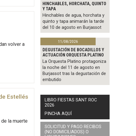
HINCHABLES, HORCHATA, QUINTO
Y TAPA
Hinchables de agua, horchata y
quinto y tapa animarán la tarde
del 10 de agosto en Burjassot
11/08/2026
dan volver a
DEGUSTACIÓN DE BOCADILLOS Y
ACTUACIÓN ORQUESTA PLATINO
La Orquesta Platino protagoniza
la noche del 11 de agosto en
Burjassot tras la degustación de
embutido
de Estellés
LIBRO FIESTAS SANT ROC
2026
PINCHA AQUÍ
 de la muerte
SOLICITUD Y PAGO RECIBOS
(NO DOMICILIADOS) O