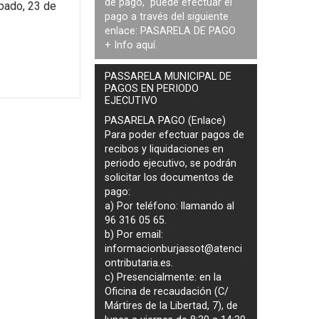
de pago, puede efectuar el
bado, 23 de
pago a través del siguiente
enlace:
PASARELA DE PAGO
+ Info
aquí
.
PASSARELA MUNICIPAL DE
PAGOS EN PERIODO
EJECUTIVO
PASARELA PAGO (Enlace)
Para poder efectuar pagos de
recibos y liquidaciones en
periodo ejecutivo
, se podrán
solicitar los documentos de
pago
:
a) Por teléfono: llamando al
96 316 05 65.
b) Por email:
informacionburjassot@atenci
ontributaria.es
.
c) Presencialmente: en la
Oficina de recaudación (C/
Mártires de la Libertad, 7), de