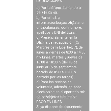
LIQUIDACIONES
a) Por teléfono: llamando al
96 316 05 65.
b) Por email: a
informacionburjassot@atenci
ontributaria.es
, con nombre,
apellidos y DNI del titular.
c) Presencialmente: en la
Oficina de recaudación (C/
Mártires de la Libertad, 7), de
lunes a viernes de 8:30 a 14:30
h y lunes, martes y jueves de
16:00 a 18:30 h (del 15 de
junio al 15 de septiembre:
horario de 8:00 a 15:00 y
cerrado por las tardes).
d) Para los recibos en
voluntaria, además, en sede
electrónica en el apartado mis
datos/objetos tributarios.
PAGO EN LÍNEA:
Si ya dispone de documento