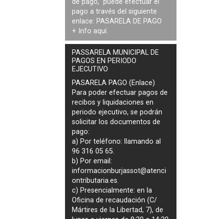
de pago, puede efectuar el
pago a través del siguiente
enlace:
PASARELA DE PAGO
+ Info
aquí
.
PASSARELA MUNICIPAL DE
PAGOS EN PERIODO
EJECUTIVO
PASARELA PAGO (Enlace)
Para poder efectuar pagos de
recibos y liquidaciones en
periodo ejecutivo
, se podrán
solicitar los documentos de
pago
:
a) Por teléfono: llamando al
96 316 05 65.
b) Por email:
informacionburjassot@atenci
ontributaria.es
.
c) Presencialmente: en la
Oficina de recaudación (C/
Mártires de la Libertad, 7), de