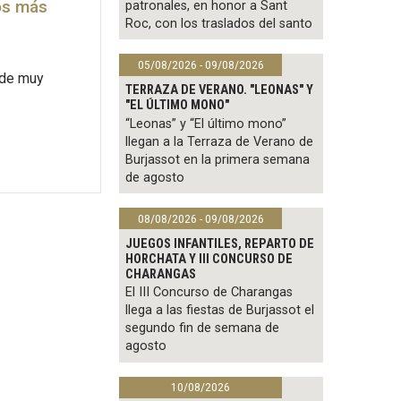
os más
patronales, en honor a Sant
Roc, con los traslados del santo
05/08/2026 - 09/08/2026
arde muy
TERRAZA DE VERANO. "LEONAS" Y
"EL ÚLTIMO MONO"
“Leonas” y “El último mono”
llegan a la Terraza de Verano de
Burjassot en la primera semana
de agosto
08/08/2026 - 09/08/2026
JUEGOS INFANTILES, REPARTO DE
HORCHATA Y III CONCURSO DE
CHARANGAS
El III Concurso de Charangas
llega a las fiestas de Burjassot el
segundo fin de semana de
agosto
10/08/2026