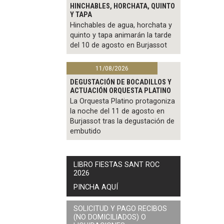
HINCHABLES, HORCHATA, QUINTO
Y TAPA
Hinchables de agua, horchata y
quinto y tapa animarán la tarde
del 10 de agosto en Burjassot
11/08/2026
DEGUSTACIÓN DE BOCADILLOS Y
ACTUACIÓN ORQUESTA PLATINO
La Orquesta Platino protagoniza
la noche del 11 de agosto en
Burjassot tras la degustación de
embutido
LIBRO FIESTAS SANT ROC
2026
PINCHA AQUÍ
SOLICITUD Y PAGO RECIBOS
(NO DOMICILIADOS) O