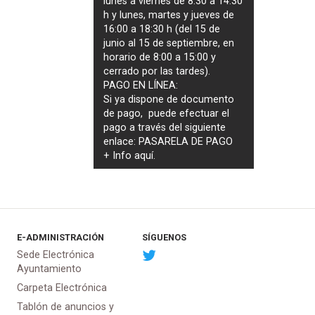
lunes a viernes de 8:30 a 14:30
h y lunes, martes y jueves de
16:00 a 18:30 h (del 15 de
junio al 15 de septiembre, en
horario de 8:00 a 15:00 y
cerrado por las tardes).
PAGO EN LÍNEA:
Si ya dispone de documento
de pago, puede efectuar el
pago a través del siguiente
enlace:
PASARELA DE PAGO
+ Info
aquí
.
E-ADMINISTRACIÓN
SÍGUENOS
Sede Electrónica
Ayuntamiento
Carpeta Electrónica
Tablón de anuncios y