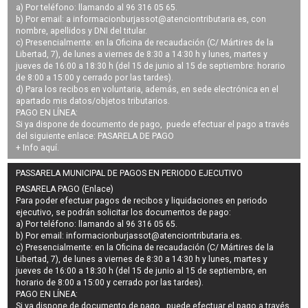
a) Por teléfono: llamando al 96 316 05 65.
b) Por email: a
informacionburjassot@atenciontributaria.es
, con
nombre, apellidos y DNI del titular.
c) Presencialmente: en la Oficina de recaudación (C/ Mártires de la
Libertad, 7), de lunes a viernes de 8:30 a 14:30 h y lunes, martes y
jueves de 16:00 a 18:30 h (del 15 de junio al 15 de septiembre: horario
de 8:00 a 15:00 y cerrado por las tardes).
d) Para los recibos en voluntaria, además, en sede electrónica en el
apartado mis datos/objetos tributarios.
PAGO EN LÍNEA:
Si ya dispone de documento de pago, puede efectuar el pago a través
del siguiente enlace:
PASARELA DE PAGO
+ Info
aquí
.
PASSARELA MUNICIPAL DE PAGOS EN PERIODO EJECUTIVO
PASARELA PAGO (Enlace)
Para poder efectuar pagos de
recibos y liquidaciones en periodo
ejecutivo
, se podrán
solicitar los documentos de pago
:
a) Por teléfono: llamando al 96 316 05 65.
b) Por email:
informacionburjassot@atenciontributaria.es
.
c) Presencialmente: en la Oficina de recaudación (C/ Mártires de la
Libertad, 7), de lunes a viernes de 8:30 a 14:30 h y lunes, martes y
jueves de 16:00 a 18:30 h (del 15 de junio al 15 de septiembre, en
horario de 8:00 a 15:00 y cerrado por las tardes).
PAGO EN LÍNEA:
Si ya dispone de documento de pago, puede efectuar el pago a través