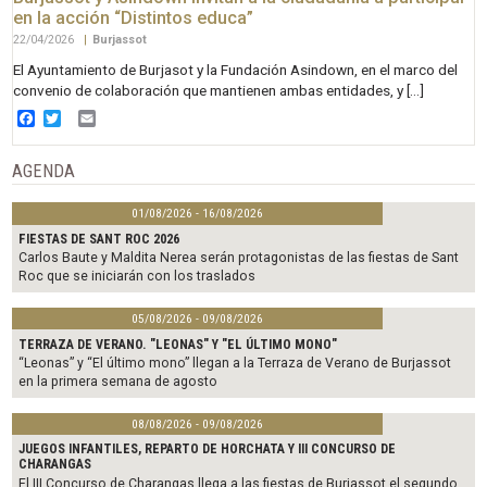
en la acción “Distintos educa”
22/04/2026
|
Burjassot
El Ayuntamiento de Burjasot y la Fundación Asindown, en el marco del
convenio de colaboración que mantienen ambas entidades, y […]
Facebook
Twitter
Email
AGENDA
01/08/2026 - 16/08/2026
FIESTAS DE SANT ROC 2026
Carlos Baute y Maldita Nerea serán protagonistas de las fiestas de Sant
Roc que se iniciarán con los traslados
05/08/2026 - 09/08/2026
TERRAZA DE VERANO. "LEONAS" Y "EL ÚLTIMO MONO"
“Leonas” y “El último mono” llegan a la Terraza de Verano de Burjassot
en la primera semana de agosto
08/08/2026 - 09/08/2026
JUEGOS INFANTILES, REPARTO DE HORCHATA Y III CONCURSO DE
CHARANGAS
El III Concurso de Charangas llega a las fiestas de Burjassot el segundo