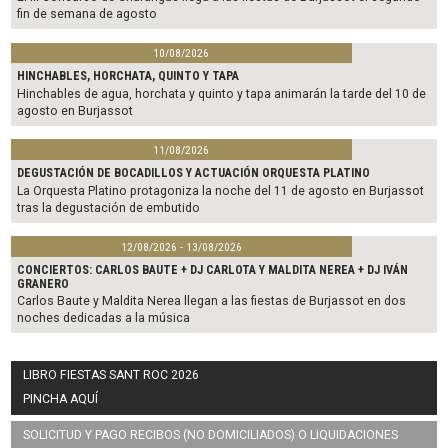
fin de semana de agosto
10/08/2026
HINCHABLES, HORCHATA, QUINTO Y TAPA
Hinchables de agua, horchata y quinto y tapa animarán la tarde del 10 de
agosto en Burjassot
11/08/2026
DEGUSTACIÓN DE BOCADILLOS Y ACTUACIÓN ORQUESTA PLATINO
La Orquesta Platino protagoniza la noche del 11 de agosto en Burjassot
tras la degustación de embutido
12/08/2026 - 13/08/2026
CONCIERTOS: CARLOS BAUTE + DJ CARLOTA Y MALDITA NEREA + DJ IVÁN
GRANERO
Carlos Baute y Maldita Nerea llegan a las fiestas de Burjassot en dos
noches dedicadas a la música
LIBRO FIESTAS SANT ROC 2026
PINCHA AQUÍ
SOLICITUD Y PAGO RECIBOS (NO DOMICILIADOS) O LIQUIDACIONES