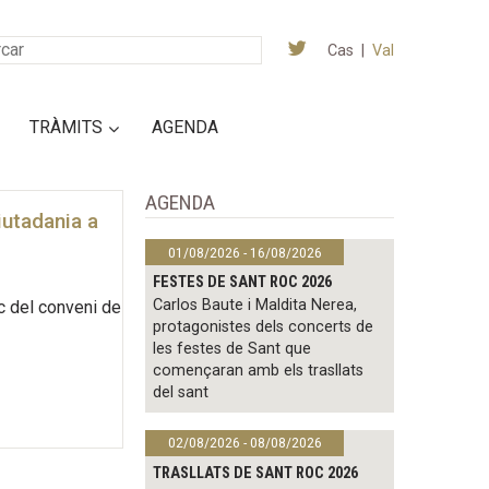
Cas
|
Val
TRÀMITS
AGENDA
AGENDA
iutadania a
01/08/2026 - 16/08/2026
FESTES DE SANT ROC 2026
Carlos Baute i Maldita Nerea,
c del conveni de
protagonistes dels concerts de
les festes de Sant que
començaran amb els trasllats
del sant
02/08/2026 - 08/08/2026
TRASLLATS DE SANT ROC 2026