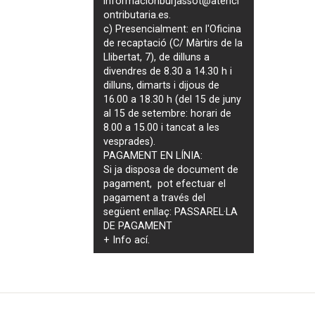
informacionburjassot@atenci
ontributaria.es
.
c) Presencialment: en l'Oficina
de recaptació (C/ Màrtirs de la
Llibertat, 7), de dilluns a
divendres de 8.30 a 14.30 h i
dilluns, dimarts i dijous de
16.00 a 18.30 h (del 15 de juny
al 15 de setembre: horari de
8.00 a 15.00 i tancat a les
vesprades).
PAGAMENT EN LÍNIA:
Si ja disposa de document de
pagament, pot efectuar el
pagament a través del
següent enllaç:
PASSAREL·LA
DE PAGAMENT
+ Info
ací
.