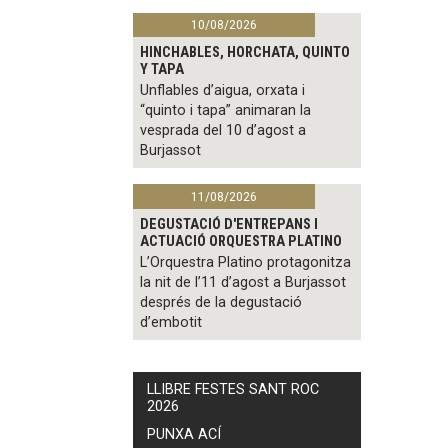
10/08/2026
HINCHABLES, HORCHATA, QUINTO
Y TAPA
Unflables d’aigua, orxata i
“quinto i tapa” animaran la
vesprada del 10 d’agost a
Burjassot
11/08/2026
DEGUSTACIÓ D'ENTREPANS I
ACTUACIÓ ORQUESTRA PLATINO
L’Orquestra Platino protagonitza
la nit de l’11 d’agost a Burjassot
després de la degustació
d’embotit
LLIBRE FESTES SANT ROC
2026
PUNXA ACÍ