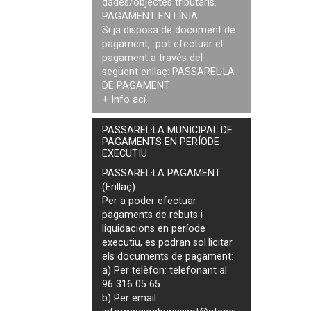
dades/objectes tributaris.
PAGAMENT EN LÍNIA:
Si ja disposa de document de
pagament, pot efectuar el
pagament a través del
següent enllaç:
PASSAREL·LA
DE PAGAMENT
+ Info
ací
.
PASSAREL·LA MUNICIPAL DE
PAGAMENTS EN PERÍODE
EXECUTIU
PASSAREL·LA PAGAMENT
(Enllaç)
Per a poder efectuar
pagaments de
rebuts i
liquidacions en període
executiu
, es podran
sol·licitar
els documents de pagament
:
a) Per telèfon: telefonant al
96 316 05 65.
b) Per email: