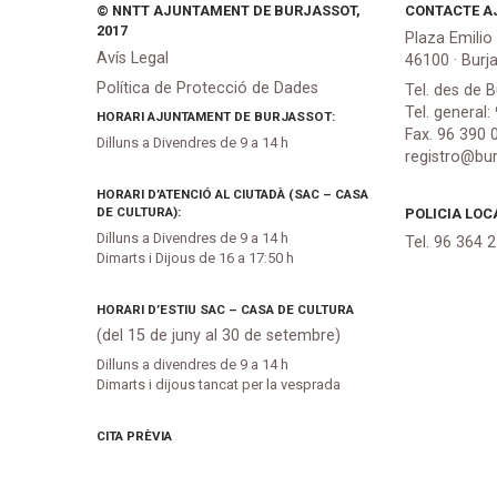
© NNTT AJUNTAMENT DE BURJASSOT,
CONTACTE A
2017
Plaza Emilio
Avís Legal
46100 · Burj
Política de Protecció de Dades
Tel. des de B
Tel. general:
HORARI AJUNTAMENT DE BURJASSOT:
Fax. 96 390 
Dilluns a Divendres de 9 a 14 h
registro@bur
HORARI D’ATENCIÓ AL CIUTADÀ (SAC – CASA
DE CULTURA):
POLICIA LOC
Dilluns a Divendres de 9 a 14 h
Tel. 96 364 
Dimarts i Dijous de 16 a 17:50 h
HORARI D’ESTIU SAC – CASA DE CULTURA
(del 15 de juny al 30 de setembre)
Dilluns a divendres de 9 a 14 h
Dimarts i dijous tancat per la vesprada
CITA PRÈVIA