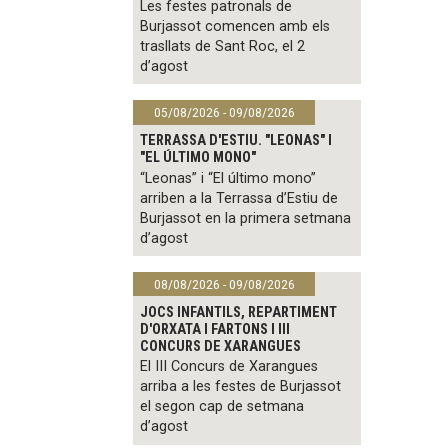
Les festes patronals de
Burjassot comencen amb els
trasllats de Sant Roc, el 2
d’agost
05/08/2026 - 09/08/2026
TERRASSA D'ESTIU. "LEONAS" I
"EL ÚLTIMO MONO"
“Leonas” i “El último mono”
arriben a la Terrassa d’Estiu de
Burjassot en la primera setmana
d’agost
08/08/2026 - 09/08/2026
JOCS INFANTILS, REPARTIMENT
D'ORXATA I FARTONS I III
CONCURS DE XARANGUES
El III Concurs de Xarangues
arriba a les festes de Burjassot
el segon cap de setmana
d’agost