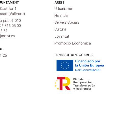
JUNTAMENT
ÀREES
 Castelar 1
Urbanisme
assot (València)
Hisenda
urjassot: 010
Serveis Socials
 96 316 05 00
Cultura
03 61
jassot.es
Joventut
Promoció Econòmica
AL
FONS NEXTGENERATION EU
21 25