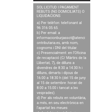
SOL·LICITUD I PAGAMENT
REBUTS (NO DOMICILIATS) O
LIQUIDACIONS
a) Per telèfon: telefonant al
96 316 05 65.
b) Per email: a
informacionburjassot@atenci
ontributaria.es
, amb nom,
cognoms i DNI del titular.
c) Presencialment: en l'Oficina
de recaptació (C/ Màrtirs de la
Llibertat, 7), de dilluns a
divendres de 8.30 a 14.30 h i
dilluns, dimarts i dijous de
16.00 a 18.30 h (del 15 de juny
al 15 de setembre: horari de
8.00 a 15.00 i tancat a les
vesprades).
d) Per als rebuts en voluntària,
a més, en seu electrònica en
l'apartat les meues