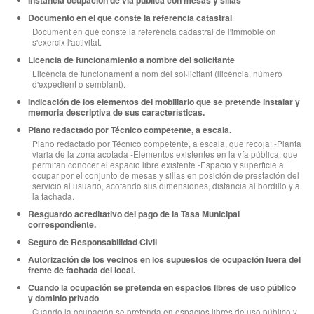
Documento en el que conste la referencia catastral
Document en què conste la referència cadastral de l'immoble on
s'exercix l'activitat.
Licencia de funcionamiento a nombre del solicitante
Llicència de funcionament a nom del sol·licitant (llicència, número
d'expedient o semblant).
Indicación de los elementos del mobiliario que se pretende instalar y
memoria descriptiva de sus características.
Plano redactado por Técnico competente, a escala.
Plano redactado por Técnico competente, a escala, que recoja: -Planta
viaria de la zona acotada -Elementos existentes en la vía pública, que
permitan conocer el espacio libre existente -Espacio y superficie a
ocupar por el conjunto de mesas y sillas en posición de prestación del
servicio al usuario, acotando sus dimensiones, distancia al bordillo y a
la fachada.
Resguardo acreditativo del pago de la Tasa Municipal
correspondiente.
Seguro de Responsabilidad Civil
Autorización de los vecinos en los supuestos de ocupación fuera del
frente de fachada del local.
Cuando la ocupación se pretenda en espacios libres de uso público
y dominio privado
Cuando la ocupación se pretenda en espacios libres de uso público y