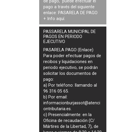
de pago, puede efectuar el
pago a través del siguiente
enlace:
PASARELA DE PAGO
+ Info
aquí
.
PASSARELA MUNICIPAL DE
PAGOS EN PERIODO
EJECUTIVO
PASARELA PAGO (Enlace)
Para poder efectuar pagos de
recibos y liquidaciones en
periodo ejecutivo
, se podrán
solicitar los documentos de
pago
:
a) Por teléfono: llamando al
96 316 05 65.
b) Por email:
informacionburjassot@atenci
ontributaria.es
.
c) Presencialmente: en la
Oficina de recaudación (C/
Mártires de la Libertad, 7), de