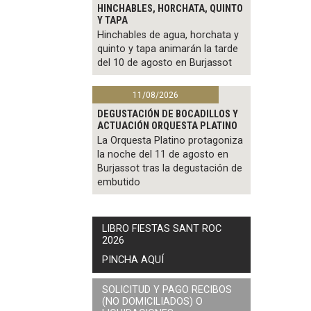
HINCHABLES, HORCHATA, QUINTO
Y TAPA
Hinchables de agua, horchata y
quinto y tapa animarán la tarde
del 10 de agosto en Burjassot
11/08/2026
DEGUSTACIÓN DE BOCADILLOS Y
ACTUACIÓN ORQUESTA PLATINO
La Orquesta Platino protagoniza
la noche del 11 de agosto en
Burjassot tras la degustación de
embutido
LIBRO FIESTAS SANT ROC
2026
PINCHA AQUÍ
SOLICITUD Y PAGO RECIBOS
(NO DOMICILIADOS) O