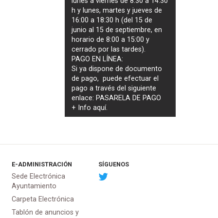
lunes a viernes de 8:30 a 14:30
h y lunes, martes y jueves de
16:00 a 18:30 h (del 15 de
junio al 15 de septiembre, en
horario de 8:00 a 15:00 y
cerrado por las tardes).
PAGO EN LÍNEA:
Si ya dispone de documento
de pago, puede efectuar el
pago a través del siguiente
enlace:
PASARELA DE PAGO
+ Info
aquí
.
E-ADMINISTRACIÓN
SÍGUENOS
Sede Electrónica
Ayuntamiento
Carpeta Electrónica
Tablón de anuncios y