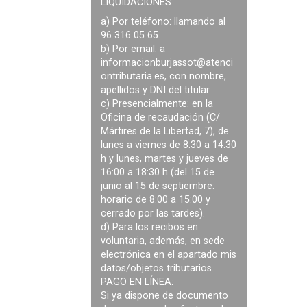
LIQUIDACIONES
a) Por teléfono: llamando al
96 316 05 65.
b) Por email: a
informacionburjassot@atenci
ontributaria.es
, con nombre,
apellidos y DNI del titular.
c) Presencialmente: en la
Oficina de recaudación (C/
Mártires de la Libertad, 7), de
lunes a viernes de 8:30 a 14:30
h y lunes, martes y jueves de
16:00 a 18:30 h (del 15 de
junio al 15 de septiembre:
horario de 8:00 a 15:00 y
cerrado por las tardes).
d) Para los recibos en
voluntaria, además, en sede
electrónica en el apartado mis
datos/objetos tributarios.
PAGO EN LÍNEA:
Si ya dispone de documento