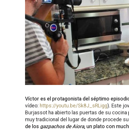
Víctor es el protagonista del séptimo episodio
vídeo:
https://youtu.be/Sk8J_sRLigg
). Este j
Burjassot ha abierto las puertas de su cocin
muy tradicional del lugar de donde procede su f
de los
gazpachos de Aiora
, un plato con much