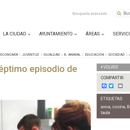
Búsqueda avanzada
LA CIUDAD
AYUNTAMIENTO
ÁREAS
SERVIC
ECONOMÍA
JUVENTUD
IGUALDAD
B. ANIMAL
EDUCACIÓN
SOCIEDAD
séptimo episodio de
VOLVER
COMPARTIR
F
T
E
a
w
m
c
i
a
ETIQUETAS
e
t
i
b
t
l
aviva
,
cocina
,
B
o
e
taula
o
r
k