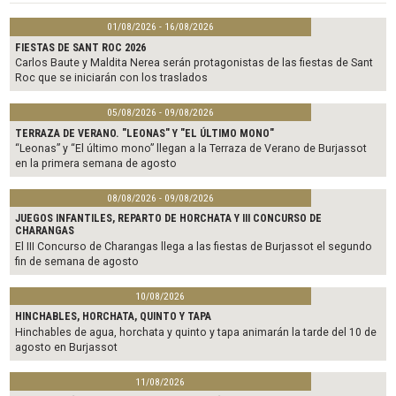
01/08/2026 - 16/08/2026
FIESTAS DE SANT ROC 2026
Carlos Baute y Maldita Nerea serán protagonistas de las fiestas de Sant
Roc que se iniciarán con los traslados
05/08/2026 - 09/08/2026
TERRAZA DE VERANO. "LEONAS" Y "EL ÚLTIMO MONO"
“Leonas” y “El último mono” llegan a la Terraza de Verano de Burjassot
en la primera semana de agosto
08/08/2026 - 09/08/2026
JUEGOS INFANTILES, REPARTO DE HORCHATA Y III CONCURSO DE
CHARANGAS
El III Concurso de Charangas llega a las fiestas de Burjassot el segundo
fin de semana de agosto
10/08/2026
HINCHABLES, HORCHATA, QUINTO Y TAPA
Hinchables de agua, horchata y quinto y tapa animarán la tarde del 10 de
agosto en Burjassot
11/08/2026