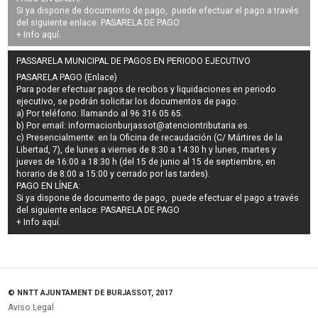
Si ya dispone de documento de pago, puede efectuar el pago a través
del siguiente enlace:
PASARELA DE PAGO
+ Info
aquí
.
PASSARELA MUNICIPAL DE PAGOS EN PERIODO EJECUTIVO
PASARELA PAGO (Enlace)
Para poder efectuar pagos de
recibos y liquidaciones en periodo
ejecutivo
, se podrán
solicitar los documentos de pago
:
a) Por teléfono: llamando al 96 316 05 65.
b) Por email:
informacionburjassot@atenciontributaria.es
.
c) Presencialmente: en la Oficina de recaudación (C/ Mártires de la
Libertad, 7), de lunes a viernes de 8:30 a 14:30 h y lunes, martes y
jueves de 16:00 a 18:30 h (del 15 de junio al 15 de septiembre, en
horario de 8:00 a 15:00 y cerrado por las tardes).
PAGO EN LÍNEA:
Si ya dispone de documento de pago, puede efectuar el pago a través
del siguiente enlace:
PASARELA DE PAGO
+ Info
aquí
.
© NNTT AJUNTAMENT DE BURJASSOT, 2017
Aviso Legal