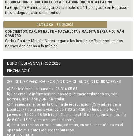
DEGUSTACIÓN DE BOCADILLOS Y ACTUACIÓN ORQUESTA PLATINO
La Orquesta Platino protagoniza la noche del 11 de agosto en Burjassot
tras la degustación de embutido
12/08/2026 - 13/08/2026
CONCIERTOS: CARLOS BAUTE + DJ CARLOTA Y MALDITA NEREA + DJ IVÁN
GRANERO
Carlos Baute y Maldita Nerea llegan a las fiestas de Burjassot en dos
noches dedicadas a la música
LIBRO FIESTAS SANT ROC 2026
PINCHA AQUÍ
SOLICITUD Y PAGO RECIBOS (NO DOMICILIADOS) O LIQUIDACIONES
a) Por teléfono: llamando al 96 316 05 65.
b) Por email: a
informacionburjassot@atenciontributaria.es
, con
nombre, apellidos y DNI del titular.
c) Presencialmente: en la Oficina de recaudación (C/ Mártires de la
Libertad, 7), de lunes a viernes de 8:30 a 14:30 h y lunes, martes y
jueves de 16:00 a 18:30 h (del 15 de junio al 15 de septiembre: horario
de 8:00 a 15:00 y cerrado por las tardes).
d) Para los recibos en voluntaria, además, en sede electrónica en el
apartado mis datos/objetos tributarios.
PAGO EN LÍNEA: