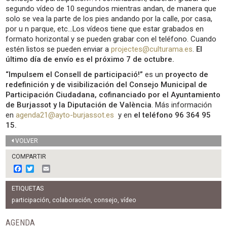
segundo vídeo de 10 segundos mientras andan, de manera que
solo se vea la parte de los pies andando por la calle, por casa,
por u n parque, etc…Los vídeos tiene que estar grabados en
formato horizontal y se pueden grabar con el teléfono. Cuando
estén listos se pueden enviar a
projectes@culturama.es
.
El
último día de envío es el próximo 7 de octubre.
“
Impulsem el Consell de participació
!”
es un
proyecto de
redefinición y de visibilización del Consejo Municipal de
Participación Ciudadana, cofinanciado por el Ayuntamiento
de Burjassot y la Diputación de València
. Más información
en
agenda21@ayto-burjassot.es
y en
el teléfono 96 364 95
15.
VOLVER
COMPARTIR
F
T
E
a
w
m
c
i
a
ETIQUETAS
e
t
i
b
t
l
participación
,
colaboración
,
consejo
,
vídeo
o
e
o
r
AGENDA
k