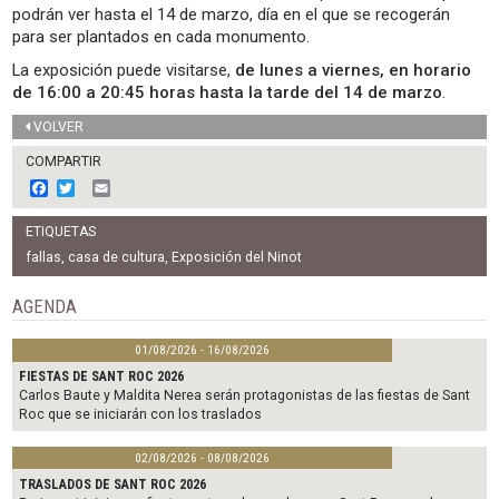
podrán ver hasta el 14 de marzo, día en el que se recogerán
para ser plantados en cada monumento.
La exposición puede visitarse,
de lunes a viernes, en horario
de 16:00 a 20:45 horas hasta la tarde del 14 de marzo
.
VOLVER
COMPARTIR
F
T
E
a
w
m
c
i
a
ETIQUETAS
e
t
i
b
t
l
fallas
,
casa de cultura
,
Exposición del Ninot
o
e
o
r
AGENDA
k
01/08/2026 - 16/08/2026
FIESTAS DE SANT ROC 2026
Carlos Baute y Maldita Nerea serán protagonistas de las fiestas de Sant
Roc que se iniciarán con los traslados
02/08/2026 - 08/08/2026
TRASLADOS DE SANT ROC 2026